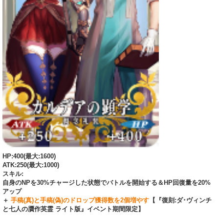
HP:400(最大:1600)
ATK:250(最大:1000)
スキル:
自身のNPを30%チャージした状態でバトルを開始する＆HP回復量を20%
アップ
＋
手稿(真)と手稿(偽)のドロップ獲得数を2個増やす
【『復刻:ダ･ヴィンチ
と七人の贋作英霊 ライト版』イベント期間限定】