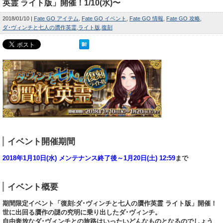
英霊 ライト版」開催！1/10(水)〜
2018/01/10
Fate GO アイテム
Fate GO イベント
Fate GO 情報
Fate GO 攻略
ダ･ヴィンチと七人の贋作英霊
ライト版
復刻
イベント開催期間
2018年1月10日(水) メンテナンス終了後～1月20日(土) 12:59
まで
イベント概要
期間限定イベント「復刻:ダ･ヴィンチと七人の贋作英霊 ライト版」開催！
世に出回る贋作の謎の究明に乗り出したダ･ヴィンチ。
自由奔放なダ･ヴィンチとの旅路はいったいどんなものとなるのでしょう