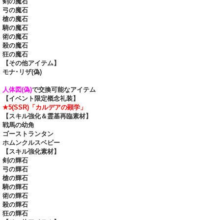
剣の魔石
弓の魔石
槍の魔石
騎の魔石
術の魔石
殺の魔石
狂の魔石
【その他アイテム】
モナ･リザ(偽)
人体図(偽)
で交換可能なアイテム
【イベント限定概念礼装】
★5(SSR)「カルデアの顕学」
【スキル強化＆霊基再臨素材】
戦馬の幼角
ゴーストランタン
ホムンクルスベビー
【スキル強化素材】
剣の輝石
弓の輝石
槍の輝石
騎の輝石
術の輝石
殺の輝石
狂の輝石