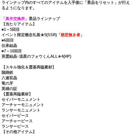
ラインナップ内のすべてのアイテムを入手後に「景品をリセット」が行え
るようになります。
「真作交換所」
景品ラインナップ
【当たりアイテム】
■1～5回目
イベント限定概念礼装★5(SSR)
「慈悲無き者」
■6回目
伝承結晶
■7～10回目
英霊結晶･流星のフォウくんALL★4(HP)
【スキル強化＆霊基再臨素材】
隕蹄鉄
八連双晶
竜の牙
英雄の証
【霊基再臨素材】
セイバーモニュメント
アーチャーモニュメント
ランサーモニュメント
セイバーピース
アーチャーピース
ランサーピース
【その他アイテム】