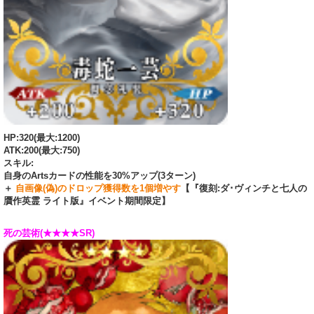
HP:320(最大:1200)
ATK:200(最大:750)
スキル:
自身のArtsカードの性能を30%アップ(3ターン)
＋
自画像(偽)のドロップ獲得数を1個増やす
【『復刻:ダ･ヴィンチと七人の
贋作英霊 ライト版』イベント期間限定】
死の芸術(★★★★SR)