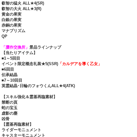
叡智の猛火 ALL★4(SR)
叡智の大火 ALL★3(R)
黄金の果実
白銀の果実
赤銅の果実
マナプリズム
QP
「贋作交換所」
景品ラインナップ
【当たりアイテム】
■1～5回目
イベント限定概念礼装★5(SSR)
「カルデアを導く乙女」
■6回目
伝承結晶
■7～10回目
英霊結晶･日輪のフォウくんALL★4(ATK)
【スキル強化＆霊基再臨素材】
禁断の頁
蛇の宝玉
虚影の塵
凶骨
【霊基再臨素材】
ライダーモニュメント
キャスターモニュメント