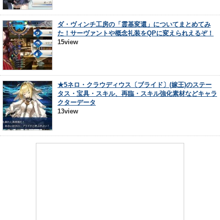
ダ・ヴィンチ工房の「霊基変還」についてまとめてみ
た！サーヴァントや概念礼装をQPに変えられえるぞ！
15view
★5ネロ・クラウディウス〔ブライド〕(嫁王)のステー
タス・宝具・スキル、再臨・スキル強化素材などキャラ
クターデータ
13view