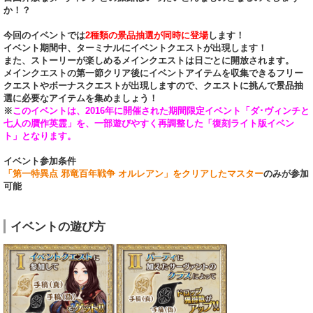
か！？
今回のイベントでは
2種類の景品抽選が同時に登場
します！
イベント期間中、ターミナルにイベントクエストが出現します！
また、ストーリーが楽しめるメインクエストは日ごとに開放されます。
メインクエストの第一節クリア後にイベントアイテムを収集できるフリー
クエストやボーナスクエストが出現しますので、クエストに挑んで景品抽
選に必要なアイテムを集めましょう！
※
このイベントは、2016年に開催された期間限定イベント「ダ･ヴィンチと
七人の贋作英霊」を、一部遊びやすく再調整した「復刻ライト版イベン
ト」となります。
イベント参加条件
「第一特異点 邪竜百年戦争 オルレアン」をクリアしたマスター
のみが参加
可能
イベントの遊び方