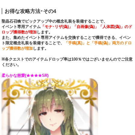
お得な攻略方法･その4
聖晶石召喚でピックアップ中の概念礼装を装備することで、
イベント専用アイテム
「モナ･リザ(偽)」「自画像(偽)」「人体図(偽)」のド
ロップ獲得数が増加
します。
また、集めたイベント専用アイテムを交換することで獲得できる、イベン
ト限定概念礼装を装備することで、
「手稿(真)」と「手稿(偽)」両方のドロ
ップ獲得数が増加
します。
※各クエストでのアイテムドロップ率は100％ではございませんのでご注意
ください。
柔らかな慈愛(★★★★SR)