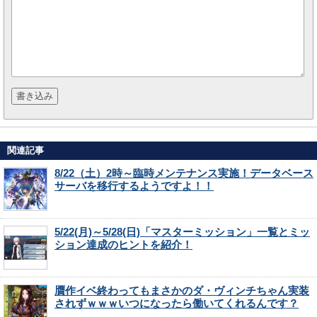
関連記事
8/22（土）2時～臨時メンテナンス実施！データベース
サーバを移行するようですよ！！
5/22(月)～5/28(日)「マスターミッション」一覧とミッ
ション達成のヒントを紹介！
贋作イベ終わってもまさかのダ・ヴィンチちゃん実装
されずｗｗｗいつになったら働いてくれるんです？