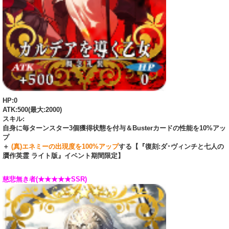
HP:0
ATK:500(最大:2000)
スキル:
自身に毎ターンスター3個獲得状態を付与＆Busterカードの性能を10%アッ
プ
＋
(真)エネミーの出現度を100%アップ
する【『復刻:ダ･ヴィンチと七人の
贋作英霊 ライト版』イベント期間限定】
慈悲無き者(★★★★★SSR)