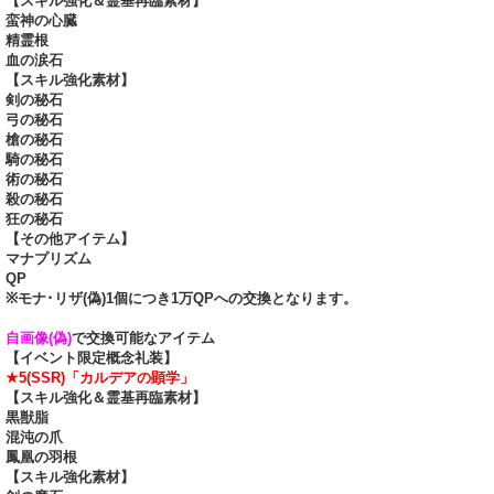
【スキル強化＆霊基再臨素材】
蛮神の心臓
精霊根
血の涙石
【スキル強化素材】
剣の秘石
弓の秘石
槍の秘石
騎の秘石
術の秘石
殺の秘石
狂の秘石
【その他アイテム】
マナプリズム
QP
※モナ･リザ(偽)1個につき1万QPへの交換となります。
自画像(偽)
で交換可能なアイテム
【イベント限定概念礼装】
★5(SSR)「カルデアの顕学」
【スキル強化＆霊基再臨素材】
黒獣脂
混沌の爪
鳳凰の羽根
【スキル強化素材】