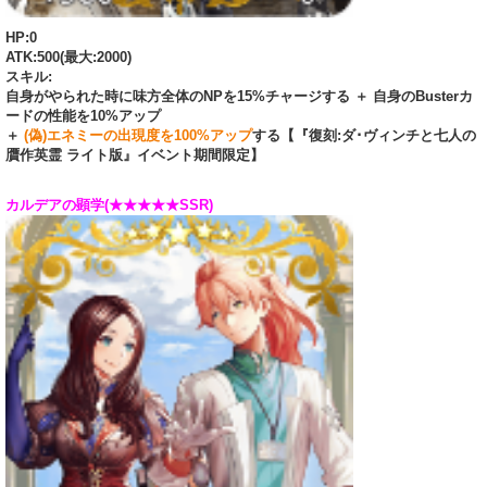
HP:0
ATK:500(最大:2000)
スキル:
自身がやられた時に味方全体のNPを15%チャージする ＋ 自身のBusterカ
ードの性能を10%アップ
＋
(偽)エネミーの出現度を100%アップ
する【『復刻:ダ･ヴィンチと七人の
贋作英霊 ライト版』イベント期間限定】
カルデアの顕学(★★★★★SSR)