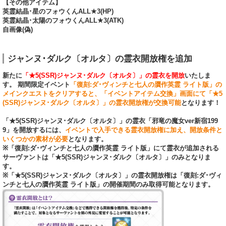
【その他アイテム】
英霊結晶･星のフォウくんALL★3(HP)
英霊結晶･太陽のフォウくんALL★3(ATK)
自画像(偽)
ジャンヌ･ダルク〔オルタ〕の霊衣開放権を追加
新たに
「★5(SSR)ジャンヌ･ダルク〔オルタ〕」の霊衣を開放
いたしま
す。 期間限定イベント
「復刻:ダ･ヴィンチと七人の贋作英霊 ライト版」の
メインクエストをクリアすると、「イベントアイテム交換」画面にて「★5
(SSR)ジャンヌ･ダルク〔オルタ〕」の霊衣開放権が交換可能
となります！
「★5(SSR)ジャンヌ･ダルク〔オルタ〕」の霊衣「邪竜の魔女ver新宿199
9」を開放するには、
イベントで入手できる霊衣開放権に加え、開放条件と
いくつかの素材が必要
となります。
※「復刻:ダ･ヴィンチと七人の贋作英霊 ライト版」にて霊衣が追加される
サーヴァントは「★5(SSR)ジャンヌ･ダルク〔オルタ〕」のみとなりま
す。
※「★5(SSR)ジャンヌ･ダルク〔オルタ〕」の霊衣開放権は「復刻:ダ･ヴィ
ンチと七人の贋作英霊 ライト版」の開催期間のみ取得可能となります。