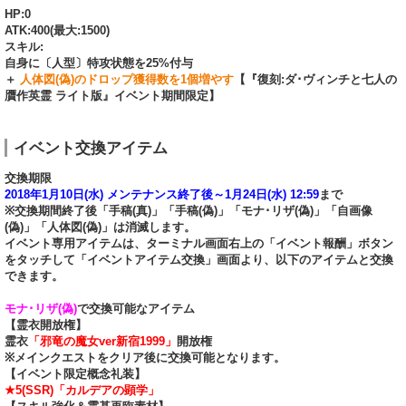
HP:0
ATK:400(最大:1500)
スキル:
自身に〔人型〕特攻状態を25%付与
＋
人体図(偽)のドロップ獲得数を1個増やす
【『復刻:ダ･ヴィンチと七人の
贋作英霊 ライト版』イベント期間限定】
イベント交換アイテム
交換期限
2018年1月10日(水) メンテナンス終了後～1月24日(水) 12:59
まで
※交換期間終了後「手稿(真)」「手稿(偽)」「モナ･リザ(偽)」「自画像
(偽)」「人体図(偽)」は消滅します。
イベント専用アイテムは、ターミナル画面右上の「イベント報酬」ボタン
をタッチして「イベントアイテム交換」画面より、以下のアイテムと交換
できます。
モナ･リザ(偽)
で交換可能なアイテム
【霊衣開放権】
霊衣
「邪竜の魔女ver新宿1999」
開放権
※メインクエストをクリア後に交換可能となります。
【イベント限定概念礼装】
★5(SSR)「カルデアの顕学」