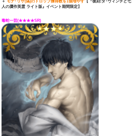
＋
モナ･リザ(偽)のドロップ獲得数を1個増やす
【『復刻:ダ･ヴィンチと七
人の贋作英霊 ライト版』イベント期間限定】
毒蛇一芸(★★★★SR)