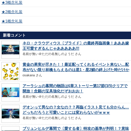
★3概念礼装
★2概念礼装
★1概念礼装
新着コメント
ネロ・クラウディウス〔ブライド〕の最終再臨画像！あああ嫁
王可愛すぎるんじゃあああああ!!!
名前が無い＠ただの名無しのようだ
さん
黄金の果実が尽きた！！最近配ってくれるイベント来ない…配
布がない限り林檎もらえるのは星1・星2鯖の絆上げた時だけか
osakana
さん
アーラシュの幕間の物語は6章ストーリー第17節(3/5)クリアで
開放！念願の宝具強化だぞおおお！
名前が無い＠ただの名無しのようだ
さん
デオンって男なの？女なの？？再臨イラスト見ても分からん…
どっちだろうと可愛いことには変わらないがｗｗｗ
名前が無い＠ただの名無しのようだ
さん
ブリュンヒルデ幕間で〔愛する者〕特攻の基準が判明！？意味