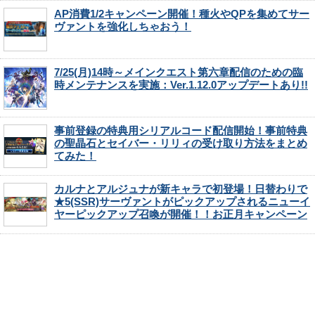
AP消費1/2キャンペーン開催！種火やQPを集めてサー
ヴァントを強化しちゃおう！
7/25(月)14時～メインクエスト第六章配信のための臨
時メンテナンスを実施：Ver.1.12.0アップデートあり!!
事前登録の特典用シリアルコード配信開始！事前特典
の聖晶石とセイバー・リリィの受け取り方法をまとめ
てみた！
カルナとアルジュナが新キャラで初登場！日替わりで
★5(SSR)サーヴァントがピックアップされるニューイ
ヤーピックアップ召喚が開催！！お正月キャンペーン