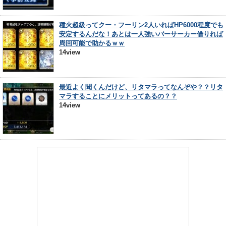
種火超級ってクー・フーリン2人いればHP6000程度でも
安定するんだな！あとは一人強いバーサーカー借りれば
周回可能で助かるｗｗ
14view
最近よく聞くんだけど、リタマラってなんぞや？？リタ
マラすることにメリットってあるの？？
14view