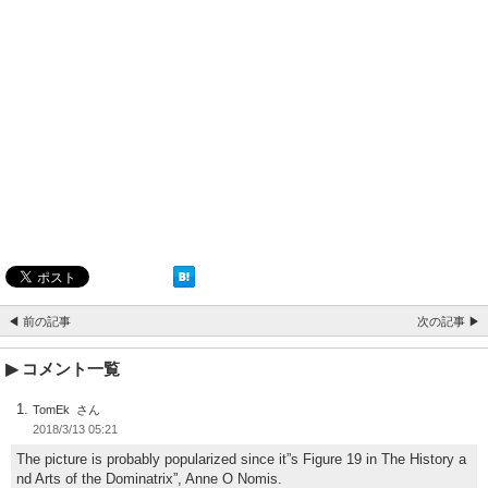
◀ 前の記事
次の記事 ▶
コメント一覧
TomEk
2018/3/13 05:21
The picture is probably popularized since it”s Figure 19 in The History a
nd Arts of the Dominatrix”, Anne O Nomis.