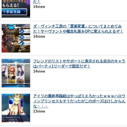
た！
14view
ダ・ヴィンチ工房の「霊基変還」についてまとめてみ
た！サーヴァントや概念礼装をQPに変えられえるぞ！
14view
フレンドのリストやサポートに表示される自分のキャラ
はパーティ1リーダーで固定だぞ！
14view
アイリの最終再臨絵はやっぱりえろかったｗｗｗハロウ
ィンプリンセスもそうだったがこのポーズはけしからん
な・・・
13view