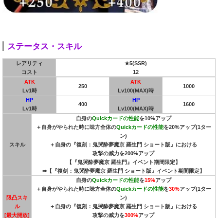
ステータス・スキル
レアリティ
★5(SSR)
コスト
12
ATK
ATK
250
1000
Lv1時
Lv100(MAX)時
HP
HP
400
1600
Lv1時
Lv100(MAX)時
自身の
Quickカードの性能
を10%アップ
＋自身がやられた時に味方全体の
Quickカードの性能
を20%アップ(1ター
ン)
スキル
＋自身の『復刻：鬼哭酔夢魔京 羅生門 ショート版』における
攻撃の威力を200%アップ
【『鬼哭酔夢魔京 羅生門』イベント期間限定】
⇒【『復刻：鬼哭酔夢魔京 羅生門 ショート版』イベント期間限定】
自身の
Quickカードの性能
を
15%
アップ
＋自身がやられた時に味方全体の
Quickカードの性能
を
30%
アップ(1ター
限凸スキ
ン)
ル
＋自身の『復刻：鬼哭酔夢魔京 羅生門 ショート版』における
[最大開放]
攻撃の威力を
300%
アップ