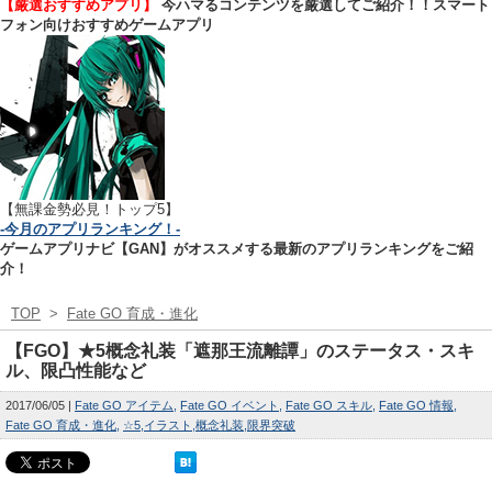
【厳選おすすめアプリ】
今ハマるコンテンツを厳選してご紹介！！スマート
フォン向けおすすめゲームアプリ
【無課金勢必見！トップ5】
-今月のアプリランキング！-
ゲームアプリナビ【GAN】がオススメする最新のアプリランキングをご紹
介！
TOP
>
Fate GO 育成・進化
【FGO】★5概念礼装「遮那王流離譚」のステータス・スキ
ル、限凸性能など
2017/06/05
Fate GO アイテム
Fate GO イベント
Fate GO スキル
Fate GO 情報
Fate GO 育成・進化
☆5
イラスト
概念礼装
限界突破