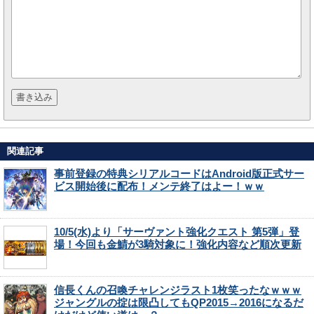
関連記事
事前登録の特典シリアルコードはAndroid版正式サー
ビス開始後に配布！メンテ終了はよー！ｗｗ
10/5(水)より「サーヴァント強化クエスト 第5弾」登
場！今回も金鯖が3騎対象に！強化内容など順次更新
信長くんの召喚チャレンジラスト1枚笑ったなｗｗｗ
ジャングルの掟は限凸してもQP2015→2016になるだ