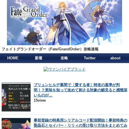
フェイトグランドオーダー（Fate/GrandOrder）攻略速報
HOME
新着
攻略
Twitter
about
ブリュンヒルデ幕間で〔愛する者〕特攻の基準が判
明！？意味を知って改めて刺さる対象の鯖見ると感慨深
いものが…
15view
事前登録の特典用シリアルコード配信開始！事前特典の
聖晶石とセイバー・リリィの受け取り方法をまとめてみ