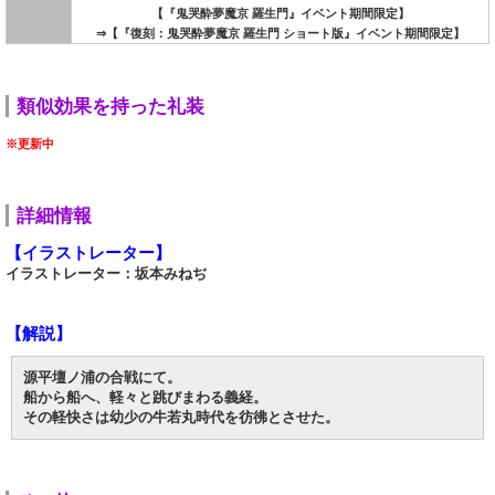
【『鬼哭酔夢魔京 羅生門』イベント期間限定】
⇒【『復刻：鬼哭酔夢魔京 羅生門 ショート版』イベント期間限定】
類似効果を持った礼装
※更新中
詳細情報
【イラストレーター】
イラストレーター：坂本みねぢ
【解説】
源平壇ノ浦の合戦にて。
船から船へ、軽々と跳びまわる義経。
その軽快さは幼少の牛若丸時代を彷彿とさせた。