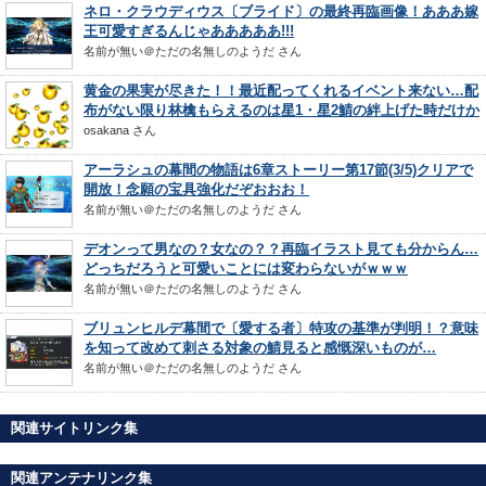
ネロ・クラウディウス〔ブライド〕の最終再臨画像！あああ嫁
王可愛すぎるんじゃあああああ!!!
名前が無い＠ただの名無しのようだ
さん
黄金の果実が尽きた！！最近配ってくれるイベント来ない…配
布がない限り林檎もらえるのは星1・星2鯖の絆上げた時だけか
osakana
さん
アーラシュの幕間の物語は6章ストーリー第17節(3/5)クリアで
開放！念願の宝具強化だぞおおお！
名前が無い＠ただの名無しのようだ
さん
デオンって男なの？女なの？？再臨イラスト見ても分からん…
どっちだろうと可愛いことには変わらないがｗｗｗ
名前が無い＠ただの名無しのようだ
さん
ブリュンヒルデ幕間で〔愛する者〕特攻の基準が判明！？意味
を知って改めて刺さる対象の鯖見ると感慨深いものが…
名前が無い＠ただの名無しのようだ
さん
関連サイトリンク集
関連アンテナリンク集