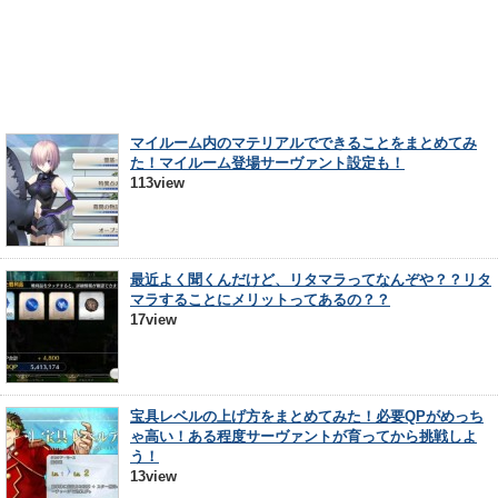
マイルーム内のマテリアルでできることをまとめてみ
た！マイルーム登場サーヴァント設定も！
113view
最近よく聞くんだけど、リタマラってなんぞや？？リタ
マラすることにメリットってあるの？？
17view
宝具レベルの上げ方をまとめてみた！必要QPがめっち
ゃ高い！ある程度サーヴァントが育ってから挑戦しよ
う！
13view