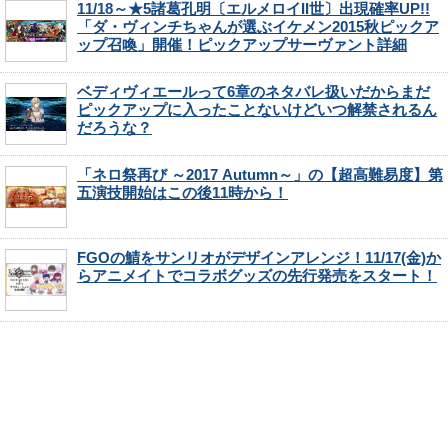
11/18～★5諸葛孔明〔エルメロイII世〕出現確率UP!!
「ダ・ヴィンチちゃんが選ぶイケメン2015秋ピックア
ップ召喚」開催！ピックアップサーヴァント詳細
ベディヴィエールって6章のネタバレ扱いだからまだ
ピックアップに入ったことないけどいつ解禁されるん
だろうな？
「ネロ祭再び ～2017 Autumn～」の【超高難易度】第
五演技開始はこの後11時から！
FGOの鯖をサンリオがデザインアレンジ！11/17(金)か
らアニメイトでコラボグッズの先行発売をスタート！