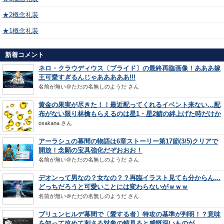
★2概念礼装
★1概念礼装
新着コメント
ネロ・クラウディウス〔ブライド〕の最終再臨画像！あああ嫁
王可愛すぎるんじゃあああああ!!!
名前が無い＠ただの名無しのようだ
さん
黄金の果実が尽きた！！最近配ってくれるイベント来ない…配
布がない限り林檎もらえるのは星1・星2鯖の絆上げた時だけか
osakana
さん
アーラシュの幕間の物語は6章ストーリー第17節(3/5)クリアで
開放！念願の宝具強化だぞおおお！
名前が無い＠ただの名無しのようだ
さん
デオンって男なの？女なの？？再臨イラスト見ても分からん…
どっちだろうと可愛いことには変わらないがｗｗｗ
名前が無い＠ただの名無しのようだ
さん
ブリュンヒルデ幕間で〔愛する者〕特攻の基準が判明！？意味
を知って改めて刺さる対象の鯖見ると感慨深いものが…