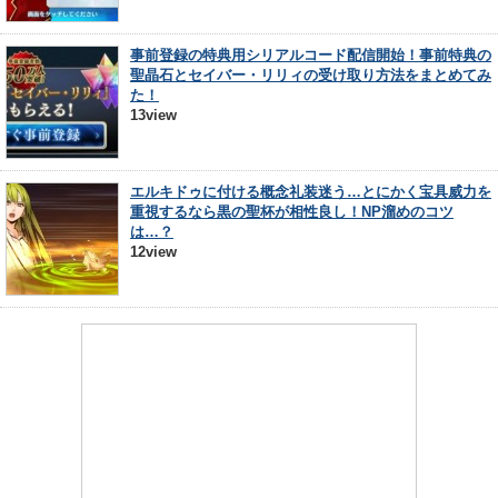
事前登録の特典用シリアルコード配信開始！事前特典の
聖晶石とセイバー・リリィの受け取り方法をまとめてみ
た！
13view
エルキドゥに付ける概念礼装迷う…とにかく宝具威力を
重視するなら黒の聖杯が相性良し！NP溜めのコツ
は…？
12view