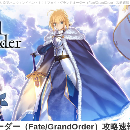
終わり次第ハロウィンイベント！！ | フェイトグランドオーダー（Fate/GrandOrder）攻略速報
（Fate/GrandOrder）攻略速