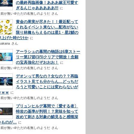
の最終再臨画像！あああ嫁王可愛す
ぎるんじゃあああああ!!!
名前が無い＠ただの名無しのようだ
さん
黄金の果実が尽きた！！最近配って
くれるイベント来ない…配布がない
限り林檎もらえるのは星1・星2鯖の
絆上げた時だけか
sakana
さん
アーラシュの幕間の物語は6章ストー
リー第17節(3/5)クリアで開放！念願
の宝具強化だぞおおお！
名前が無い＠ただの名無しのようだ
さん
デオンって男なの？女なの？？再臨
イラスト見ても分からん…どっちだ
ろうと可愛いことには変わらないが
ｗｗｗ
名前が無い＠ただの名無しのようだ
さん
ブリュンヒルデ幕間で〔愛する者〕
特攻の基準が判明！？意味を知って
改めて刺さる対象の鯖見ると感慨深
いものが…
名前が無い＠ただの名無しのようだ
さん