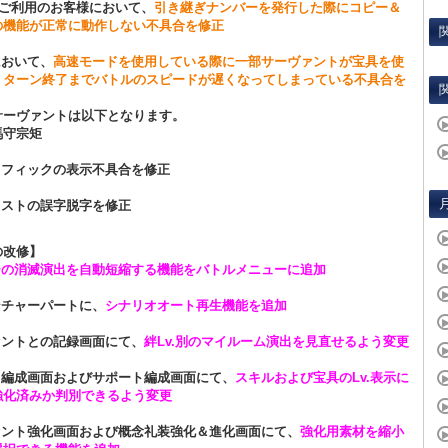
11をご利用のお客様において、
引き継ぎナンバーを発行した際にコピー＆
の機能が正常に動作しない不具合を修正
において、
高速モードを使用している際に一部サーヴァントが宝具を使
、ターン終了までバトルのスピードが遅くなってしまっている不具合を
サーヴァントは以下となります。
馬守宗矩
ラフィックの表示不具合を修正
キストの誤字脱字を修正
の改修】
ーの消滅演出を自動短縮する機能をバトルメニューに追加
ンチャーパートに、
シナリオオート再生機能を追加
ァントとの記録画面にて、
絆Lv.別のマイルーム演出を見直せるよう変更
ィ編成画面およびサポート編成画面にて、
スキルおよび宝具のLv.表示に
強化済みか判別できるよう変更
ヴァント強化画面および概念礼装強化＆進化画面にて、
強化用素材を縮小