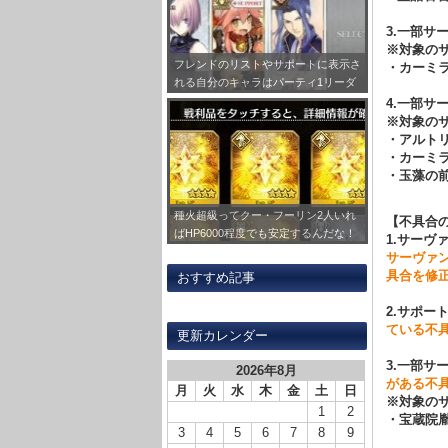
3.一部サ
※対象の
フレンドのリストやサポートに表示さ
・カーミ
れる自分のキャラはパーティ1リーダ
ーで固定だぞ！
4.一部サ
※対象の
・アルトリ
・カーミ
・玉藻の前
種火超級ってクー・フーリン2人いれ
【不具合
ばHP6000程度でも安定するんだな！
1.サーヴ
あとは一人強いバーサーカー借りれば
サーヴァ
周回可能で助かるｗｗ
具合を修
おすすめ記事
2.サポー
ている不
更新カレンダー
3.一部サ
2026年8月
がある不
月
火
水
木
金
土
日
※対象の
1
2
・宝蔵院
3
4
5
6
7
8
9