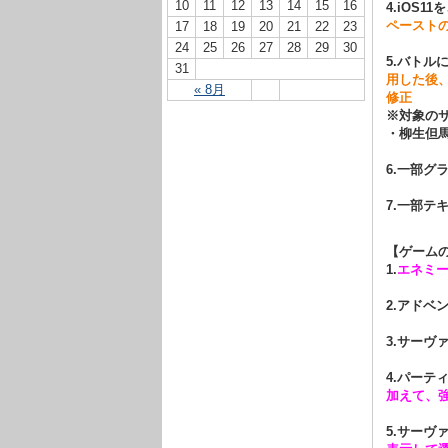
10
11
12
13
14
15
16
4.iOS
ペースト
17
18
19
20
21
22
23
24
25
26
27
28
29
30
5.バトル
31
用した後
« 8月
修正
※対象の
・柳生但
6.一部グ
7.一部テ
【ゲーム
1.
エネミ
2.アドベ
3.サーヴ
4.パーテ
加えて、
5.サー