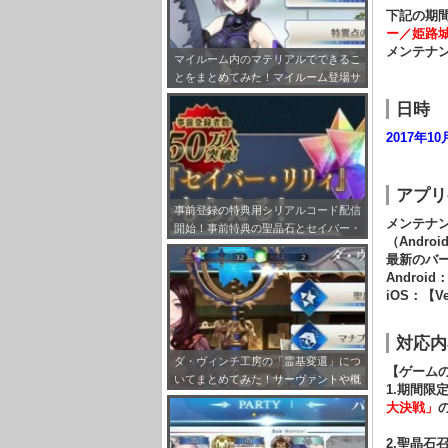
下記の期
ー／姫路
メンテナン
マイルーム内のマテリアルでできるこ
とをまとめてみた！マイルーム登場サ
ーヴァント設定も！
日時
2017年10
アプリ
事前登録の特典用シリアルコード配信
メンテナ
開始！事前特典の聖晶石とセイバー・
（Androi
リリィの受け取り方法をまとめてみ
最新のバ
た！
Android
iOS：【Ver
対応内
ダ・ヴィンチ工房の「霊基変還」につ
【ゲーム
いてまとめてみた！サーヴァントや概
1.期間限
念礼装をQPに変えられえるぞ！
大決戦」
2.聖晶石