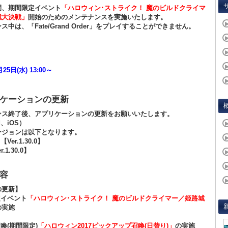
間、期間限定イベント
「ハロウィン･ストライク！ 魔のビルドクライマ
城大決戦」
開始のためのメンテナンスを実施いたします。
ス中は、「Fate/Grand Order」をプレイすることができません。
月25日(水) 13:00～
ケーションの更新
ンス終了後、アプリケーションの更新をお願いいたします。
d、iOS）
ージョンは以下となります。
：
【Ver.1.30.0】
.1.30.0】
容
の更新】
定イベント
「ハロウィン･ストライク！ 魔のビルドクライマー／姫路城
の実施
召喚(期間限定)
「ハロウィン2017ピックアップ召喚(日替り)」
の実施