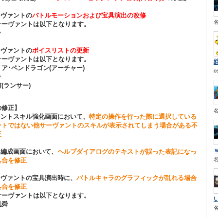
ーヴァントの
バトルモーションおよび宝具演出の改修
サーヴァントは以下となります。
ラ
ーヴァントの
ボイスリストの更新
サーヴァントは以下となります。
ア･ペンドラゴン(アーチャー)
o
ラ
(ランサー)
の修正】
ァントスキル強化画面において、
特定の操作を行った際に選択している
ントではない他サーヴァントのスキルが表示されてしまう場合がある不
正
ト編成画面において、
ヘルプダイアログのテキストが誤った表記になっ
具合を修正
ーヴァントの宝具演出時に、
バトルキャラのグラフィックが乱れる場合
具合を修正
サーヴァントは以下となります。
胤舜