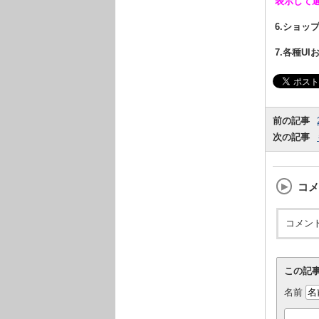
表示して
6.ショッ
7.各種U
前の記事
次の記事
コメ
コメン
この記
名前