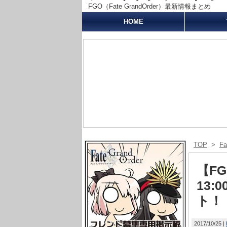
FGO（Fate GrandOrder）最新情報まとめ
HOME
TOP
>
F
【F
13
ト！
2017/10/25