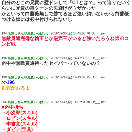
自分のとこの兄貴に壁ドンして「CTとは？」って迫りたいく
らいに兄貴の毎ターンの矢避けがウザかった
かといって白薔薇無しで勝てるほど強い鯖いないから白薔薇
つける奴には必中付けられないし
194:
名無しさん＠お腹いっぱい。
2016/09/30(金) 14:45:03.78 ID:___.net
無敵貫通完備な槍王とか巌窟王がいると強いだろうね師弟コ
ンビ戦
196:
名無しさん＠お腹いっぱい。
2016/09/30(金) 14:47:33.51 ID:___.net
必中や無敵貫通持ったセイバーっていないの？
198:
名無しさん＠お腹いっぱい。
2016/09/30(金) 14:49:39.15 ID:___.net
>>196
剣式がおるよ
206:
名無しさん＠お腹いっぱい。
2016/09/30(金) 14:57:34.18 ID:___.net
■必中持ち
・小次郎(スキル)
・ロビン(スキル)
・李書文(スキル)
・ダビデ(宝具)