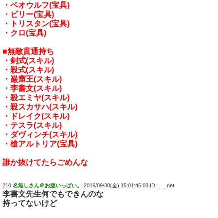
・ベオウルフ(宝具)
・ビリー(宝具)
・トリスタン(宝具)
・クロ(宝具)
■無敵貫通持ち
・剣式(スキル)
・殺式(スキル)
・巌窟王(スキル)
・李書文(スキル)
・殺エミヤ(スキル)
・殺スカサハ(スキル)
・ドレイク(スキル)
・テスラ(スキル)
・ダヴィンチ(スキル)
・槍アルトリア(宝具)
誰か抜けてたらごめんな
210:
名無しさん＠お腹いっぱい。
2016/09/30(金) 15:01:46.03 ID:___.net
李書文先生何でもできんのな
持ってないけど