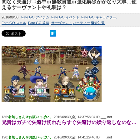
間なく矢避け⇒必中or無敵貫通or強化解除がかなり大事…使
えるサーヴァントや礼装は？
2016/09/30
Fate GO アイテム
Fate GO イベント
Fate GO キャラクター
Fate GO スキル
Fate GO 攻略
サーヴァント
パーティー
概念礼装
186:
名無しさん＠お腹いっぱい。
2016/09/30(金) 14:37:58.04 ID:___.net
兄貴はガチで矢避け切れたらすぐ矢避けの繰り返しなのな…
190:
名無しさん＠お腹いっぱい。
2016/09/30(金) 14:41:29.40 ID:___.net