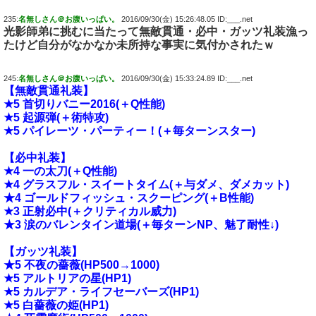
235:
名無しさん＠お腹いっぱい。
2016/09/30(金) 15:26:48.05 ID:___.net
光影師弟に挑むに当たって無敵貫通・必中・ガッツ礼装漁っ
たけど自分がなかなか未所持な事実に気付かされたｗ
245:
名無しさん＠お腹いっぱい。
2016/09/30(金) 15:33:24.89 ID:___.net
【無敵貫通礼装】
★5 首切りバニー2016(＋Q性能)
★5 起源弾(＋術特攻)
★5 パイレーツ・パーティー！(＋毎ターンスター)
【必中礼装】
★4 一の太刀(＋Q性能)
★4 グラスフル・スイートタイム(＋与ダメ、ダメカット)
★4 ゴールドフィッシュ・スクーピング(＋B性能)
★3 正射必中(＋クリティカル威力)
★3 涙のバレンタイン道場(＋毎ターンNP、魅了耐性↓)
【ガッツ礼装】
★5 不夜の薔薇(HP500→1000)
★5 アルトリアの星(HP1)
★5 カルデア・ライフセーバーズ(HP1)
★5 白薔薇の姫(HP1)