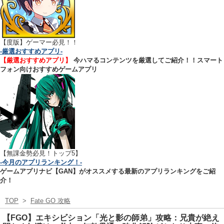
【
度版】ゲーマー必見！！
-厳選おすすめアプリ-
【厳選おすすめアプリ】
今ハマるコンテンツを厳選してご紹介！！スマート
フォン向けおすすめゲームアプリ
【無課金勢必見！トップ5】
-今月のアプリランキング！-
ゲームアプリナビ【GAN】がオススメする最新のアプリランキングをご紹
介！
TOP
>
Fate GO 攻略
【FGO】エキシビション「光と影の師弟」攻略：兄貴が絶え