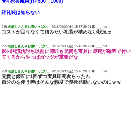
★4 死霊魔術(HP500→1000)
絆礼装は知らない
249:
名無しさん＠お腹いっぱい。
2016/09/30(金) 15:37:29.01 ID:___.net
コストが足りなくて積みたい礼装が積めない状況ェ
255:
名無しさん＠お腹いっぱい。
2016/09/30(金) 15:42:36.27 ID:___.net
影の国流仇討ち以前に師匠も兄貴も宝具に即死が確率で付い
てくるからやっぱガッツが重要だな
259:
名無しさん＠お腹いっぱい。
2016/09/30(金) 15:46:20.68 ID:___.net
兄貴と師匠に1回ずつ宝具即死食らったわ
自分のを使う時はそんな頻度で即死発動しないのにｗｗ