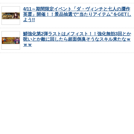
4/11～期間限定イベント「ダ・ヴィンチと七人の贋作
英霊」開催！！景品抽選で“当たりアイテム”をGETし
よう!!
鯖強化第2弾ラストはメフィスト！！強化無効3回とか
呪いとか敵に回したら超面倒臭そうなスキル来たなｗ
ｗｗ