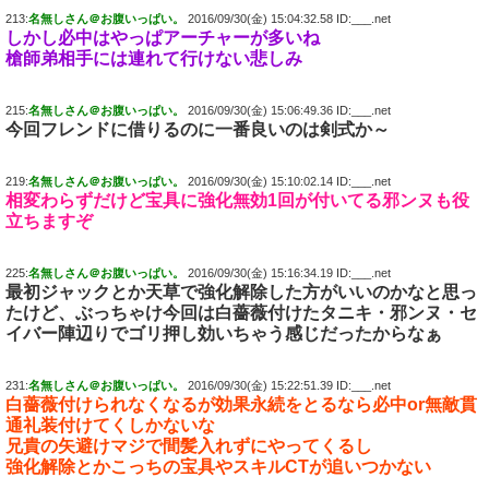
213:
名無しさん＠お腹いっぱい。
2016/09/30(金) 15:04:32.58 ID:___.net
しかし必中はやっぱアーチャーが多いね
槍師弟相手には連れて行けない悲しみ
215:
名無しさん＠お腹いっぱい。
2016/09/30(金) 15:06:49.36 ID:___.net
今回フレンドに借りるのに一番良いのは剣式か～
219:
名無しさん＠お腹いっぱい。
2016/09/30(金) 15:10:02.14 ID:___.net
相変わらずだけど宝具に強化無効1回が付いてる邪ンヌも役
立ちますぞ
225:
名無しさん＠お腹いっぱい。
2016/09/30(金) 15:16:34.19 ID:___.net
最初ジャックとか天草で強化解除した方がいいのかなと思っ
たけど、ぶっちゃけ今回は白薔薇付けたタニキ・邪ンヌ・セ
イバー陣辺りでゴリ押し効いちゃう感じだったからなぁ
231:
名無しさん＠お腹いっぱい。
2016/09/30(金) 15:22:51.39 ID:___.net
白薔薇付けられなくなるが効果永続をとるなら必中or無敵貫
通礼装付けてくしかないな
兄貴の矢避けマジで間髪入れずにやってくるし
強化解除とかこっちの宝具やスキルCTが追いつかない