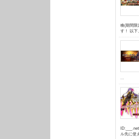
喚(期間
す！ 以下
...
ID:__
ル先に使え