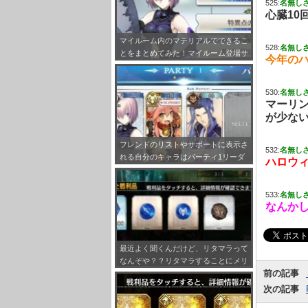
525:
名無し
心臓10
マイルーム内のマテリアルでできるこ
528:
名無し
とをまとめてみた！マイルーム登場サ
今年の
ーヴァント設定も！
530:
名無し
マーリ
が少な
フレンドのリストやサポートに表示さ
532:
名無し
れる自分のキャラはパーティ1リーダ
ハロウ
ーで固定だぞ！
533:
名無し
なんか
最近よく聞くんだけど、リタマラって
なんぞや？？リタマラすることにメリ
前の記事
ットってあるの？？
次の記事