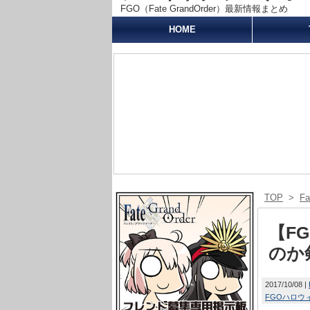
FGO（Fate GrandOrder）最新情報まとめ
HOME
TOP
>
F
【F
のか
2017/10/08
FGOハロウ