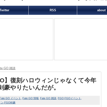
Twitter
RSS
about
ate GO 雑談
GO】復刻ハロウィンじゃなくて今年
剣豪やりたいんだが。
Fate GO イベント
Fate GO 情報
Fate GO 雑談
FGO
FGOイベント
ィン
FGO剣豪