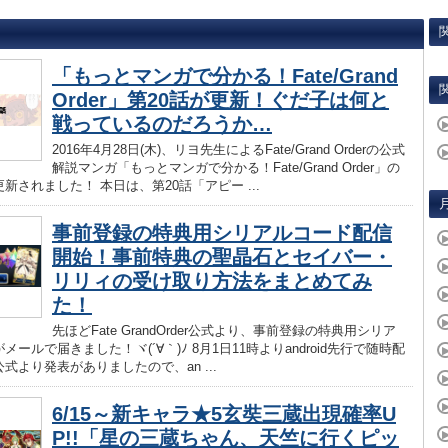
「もっとマンガで分かる！Fate/Grand
Order」第20話が更新！ぐだ子は何と
戦っているのだろうか…
2016年4月28日(木)、リヨ先生によるFate/Grand Orderの公式
解説マンガ「もっとマンガで分かる！Fate/Grand Order」の
新されました！ 本日は、第20話「アピー ...
事前登録の特典用シリアルコード配信
開始！事前特典の聖晶石とセイバー・
リリィの受け取り方法をまとめてみ
た！
先ほどFate GrandOrder公式より、事前登録の特典用シリア
メールで届きました！ヾ(´∀｀)ﾉ 8月1日11時よりandroid先行で随時配
式より発表がありましたので、an ...
6/15～新キャラ★5玄奘三蔵出現確率U
P!!「星の三蔵ちゃん、天竺に行くピッ