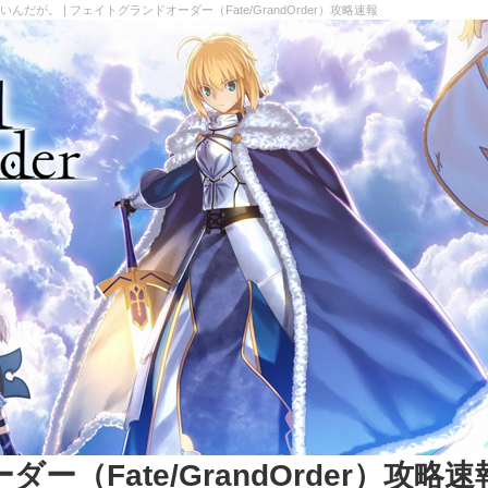
が。 | フェイトグランドオーダー（Fate/GrandOrder）攻略速報
（Fate/GrandOrder）攻略速