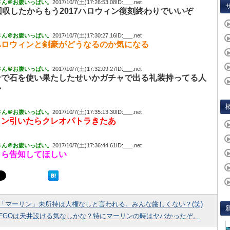
さん＠お腹いっぱい。
2017/10/7(土)17:26:53.08ID:___.net
回収したからもう2017ハロウィン復刻終わりでいいぞ
さん＠お腹いっぱい。
2017/10/7(土)17:30:27.16ID:___.net
ハロウィンと剣豪がどうなるのか気になる
さん＠お腹いっぱい。
2017/10/7(土)17:32:09.27ID:___.net
ンで石を使い果たしたせいかガチャで出る礼装持ってる人
い
さん＠お腹いっぱい。
2017/10/7(土)17:35:13.30ID:___.net
ィン引いたらクレオパトラきたあ
さん＠お腹いっぱい。
2017/10/7(土)17:36:44.61ID:___.net
しら告知してほしい
「マーリン」未所持は人権なしと言われる。みんな厳しくない？(笑)
FGOは天井設ける気なしかな？特にマーリンの時はヤバかったぞ。