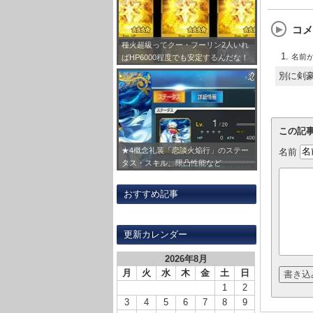
コメ
種火超級ってクー・フーリン2人いれ
名前
ばHP6000程度でも安定するんだな！
あとは一人強いバーサーカー借りれば
別に剣
周回可能で助かるｗｗ
この記
名前
★4概念礼装「恋談火焔行」のステー
タス・スキル、限凸性能など
おすすめ記事
更新カレンダー
2026年8月
月
火
水
木
金
土
日
1
2
3
4
5
6
7
8
9