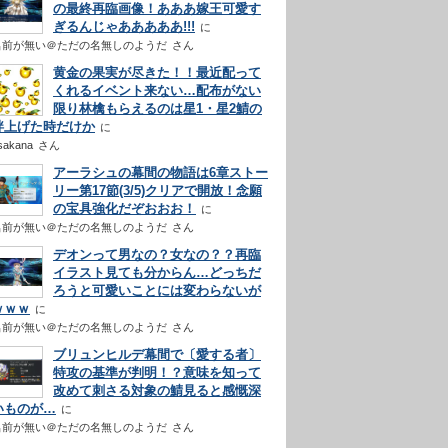
の最終再臨画像！あああ嫁王可愛す
ぎるんじゃあああああ!!!
名前が無い＠ただの名無しのようだ
さん
黄金の果実が尽きた！！最近配って
くれるイベント来ない…配布がない
限り林檎もらえるのは星1・星2鯖の
絆上げた時だけか
sakana
さん
アーラシュの幕間の物語は6章ストー
リー第17節(3/5)クリアで開放！念願
の宝具強化だぞおおお！
名前が無い＠ただの名無しのようだ
さん
デオンって男なの？女なの？？再臨
イラスト見ても分からん…どっちだ
ろうと可愛いことには変わらないが
ｗｗｗ
名前が無い＠ただの名無しのようだ
さん
ブリュンヒルデ幕間で〔愛する者〕
特攻の基準が判明！？意味を知って
改めて刺さる対象の鯖見ると感慨深
いものが…
名前が無い＠ただの名無しのようだ
さん