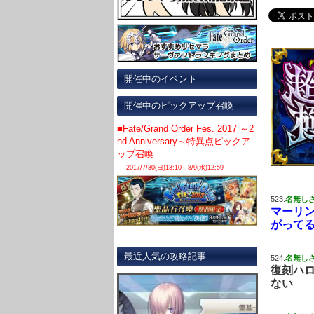
開催中のイベント
開催中のピックアップ召喚
■Fate/Grand Order Fes. 2017 ～2
nd Anniversary～特異点ピックア
ップ召喚
2017/7/30(日)13:10～8/9(水)12:59
523:
名無し
マーリ
がって
最近人気の攻略記事
524:
名無し
復刻ハ
ない