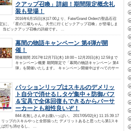
クアップ召喚」詳細！期間限定概念礼
装も登場！
2016年6月15日(水)17:00より、Fate/Grand Orderの聖晶石召
限定)に、「星の三蔵ちゃん、天竺に行くピックアップ召喚」が登場しま
、当ピックアップ召喚の詳細です。 ...
幕間の物語キャンペーン 第4弾が開
催！
開催期間 2017年12月7日(木) 18:00～12月20日(水) 12:59まで
キャンペーン概要 期間限定で「幕間の物語キャンペーン 第4
弾」を開催いたします。 キャンペーン開催中はすべてのサー
パッションリップはスキルのデメリッ
ト自分で消せるしタゲ集中＋防御バフ
＆宝具で全体回復もできるからバーサ
ーカーとも相性良いぞ！
844:名無しさん＠お腹いっぱい。 2017/05/02(火) 11:15:39.17
_.net リップのスキルやっと全部揃った デメリットあると思ったら第1スキ
ば打ち消せるし、 ...