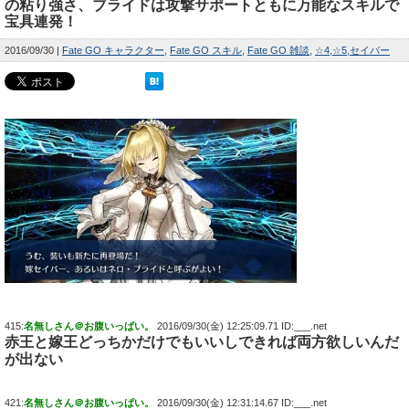
の粘り強さ、ブライドは攻撃サポートともに万能なスキルで
宝具連発！
2016/09/30
Fate GO キャラクター
Fate GO スキル
Fate GO 雑談
☆4
☆5
セイバー
415:
名無しさん＠お腹いっぱい。
2016/09/30(金) 12:25:09.71 ID:___.net
赤王と嫁王どっちかだけでもいいしできれば両方欲しいんだ
が出ない
421:
名無しさん＠お腹いっぱい。
2016/09/30(金) 12:31:14.67 ID:___.net