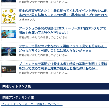
名前が無い＠ただの名無しのようだ
さん
黄金の果実が尽きた！！最近配ってくれるイベント来ない…配
布がない限り林檎もらえるのは星1・星2鯖の絆上げた時だけか
osakana
さん
アーラシュの幕間の物語は6章ストーリー第17節(3/5)クリアで
開放！念願の宝具強化だぞおおお！
名前が無い＠ただの名無しのようだ
さん
デオンって男なの？女なの？？再臨イラスト見ても分からん…
どっちだろうと可愛いことには変わらないがｗｗｗ
名前が無い＠ただの名無しのようだ
さん
ブリュンヒルデ幕間で〔愛する者〕特攻の基準が判明！？意味
を知って改めて刺さる対象の鯖見ると感慨深いものが…
名前が無い＠ただの名無しのようだ
さん
関連サイトリンク集
関連アンテナリンク集
フェイトグランドオーダー攻略まとめアンテナ