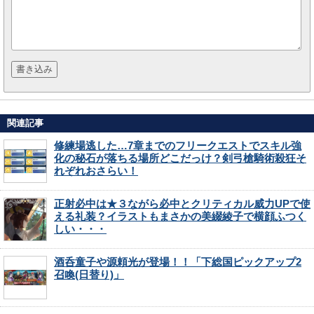
関連記事
修練場逃した…7章までのフリークエストでスキル強
化の秘石が落ちる場所どこだっけ？剣弓槍騎術殺狂そ
れぞれおさらい！
正射必中は★３ながら必中とクリティカル威力UPで使
える礼装？イラストもまさかの美綴綾子で横顔ふつく
しい・・・
酒呑童子や源頼光が登場！！「下総国ピックアップ2
召喚(日替り)」