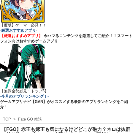
【
度版】ゲーマー必見！！
-厳選おすすめアプリ-
【厳選おすすめアプリ】
今ハマるコンテンツを厳選してご紹介！！スマート
フォン向けおすすめゲームアプリ
【無課金勢必見！トップ5】
-今月のアプリランキング！-
ゲームアプリナビ【GAN】がオススメする最新のアプリランキングをご紹
介！
TOP
>
Fate GO 雑談
【FGO】赤王も嫁王も気になるけどどこが魅力？ネロは抜群