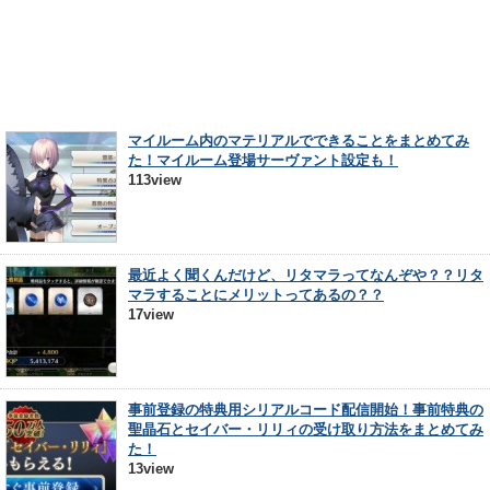
マイルーム内のマテリアルでできることをまとめてみ
た！マイルーム登場サーヴァント設定も！
113view
最近よく聞くんだけど、リタマラってなんぞや？？リタ
マラすることにメリットってあるの？？
17view
事前登録の特典用シリアルコード配信開始！事前特典の
聖晶石とセイバー・リリィの受け取り方法をまとめてみ
た！
13view