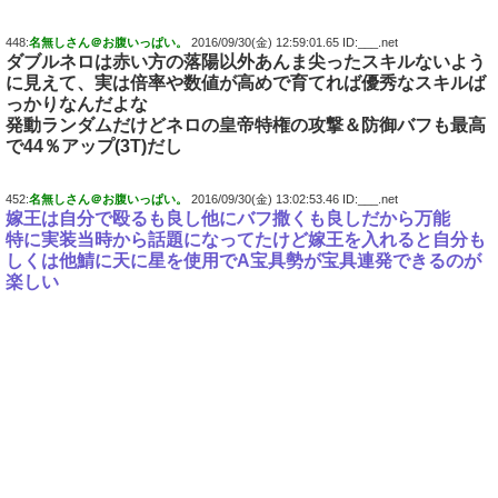
448:
名無しさん＠お腹いっぱい。
2016/09/30(金) 12:59:01.65 ID:___.net
ダブルネロは赤い方の落陽以外あんま尖ったスキルないよう
に見えて、実は倍率や数値が高めで育てれば優秀なスキルば
っかりなんだよな
発動ランダムだけどネロの皇帝特権の攻撃＆防御バフも最高
で44％アップ(3T)だし
452:
名無しさん＠お腹いっぱい。
2016/09/30(金) 13:02:53.46 ID:___.net
嫁王は自分で殴るも良し他にバフ撒くも良しだから万能
特に実装当時から話題になってたけど嫁王を入れると自分も
しくは他鯖に天に星を使用でA宝具勢が宝具連発できるのが
楽しい