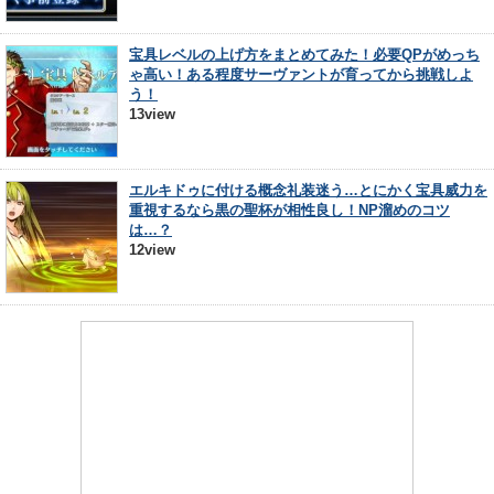
宝具レベルの上げ方をまとめてみた！必要QPがめっち
ゃ高い！ある程度サーヴァントが育ってから挑戦しよ
う！
13view
エルキドゥに付ける概念礼装迷う…とにかく宝具威力を
重視するなら黒の聖杯が相性良し！NP溜めのコツ
は…？
12view