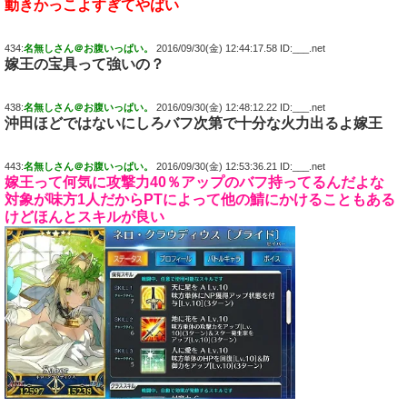
動きかっこよすぎてやばい
434:
名無しさん＠お腹いっぱい。
2016/09/30(金) 12:44:17.58 ID:___.net
嫁王の宝具って強いの？
438:
名無しさん＠お腹いっぱい。
2016/09/30(金) 12:48:12.22 ID:___.net
沖田ほどではないにしろバフ次第で十分な火力出るよ嫁王
443:
名無しさん＠お腹いっぱい。
2016/09/30(金) 12:53:36.21 ID:___.net
嫁王って何気に攻撃力40％アップのバフ持ってるんだよな
対象が味方1人だからPTによって他の鯖にかけることもある
けどほんとスキルが良い