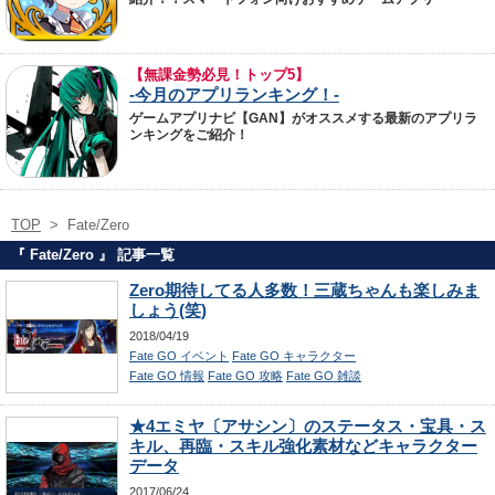
【無課金勢必見！トップ5】
-今月のアプリランキング！-
ゲームアプリナビ【GAN】がオススメする最新のアプリラ
ンキングをご紹介！
TOP
>
Fate/Zero
『 Fate/Zero 』 記事一覧
Zero期待してる人多数！三蔵ちゃんも楽しみま
しょう(笑)
2018/04/19
Fate GO イベント
Fate GO キャラクター
Fate GO 情報
Fate GO 攻略
Fate GO 雑談
★4エミヤ〔アサシン〕のステータス・宝具・ス
キル、再臨・スキル強化素材などキャラクター
データ
2017/06/24