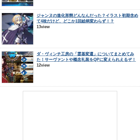
ジャンヌの進化形態どんなんだった？イラスト初期含め
て4枚だけど、どこか1回絵柄変わらず！？
13view
ダ・ヴィンチ工房の「霊基変還」についてまとめてみ
た！サーヴァントや概念礼装をQPに変えられえるぞ！
12view