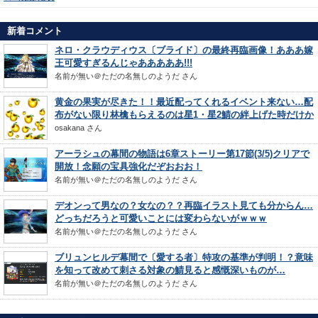
新着コメント
ネロ・クラウディウス〔ブライド〕の最終再臨画像！あああ嫁
王可愛すぎるんじゃあああああ!!!
名前が無い＠ただの名無しのようだ
さん
黄金の果実が尽きた！！最近配ってくれるイベント来ない…配
布がない限り林檎もらえるのは星1・星2鯖の絆上げた時だけか
osakana
さん
アーラシュの幕間の物語は6章ストーリー第17節(3/5)クリアで
開放！念願の宝具強化だぞおおお！
名前が無い＠ただの名無しのようだ
さん
デオンって男なの？女なの？？再臨イラスト見ても分からん…
どっちだろうと可愛いことには変わらないがｗｗｗ
名前が無い＠ただの名無しのようだ
さん
ブリュンヒルデ幕間で〔愛する者〕特攻の基準が判明！？意味
を知って改めて刺さる対象の鯖見ると感慨深いものが…
名前が無い＠ただの名無しのようだ
さん