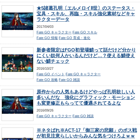
★5諸葛孔明〔エルメロイⅡ世〕のステータス・
宝具・スキル、再臨・スキル強化素材などキャ
ラクターデータ
2017/04/03
Fate GO キャラクター
Fate GO スキル
Fate GO 情報
Fate GO 育成・進化
新参者限定はFGO初登場鯖って話だけど分かり
にくい奴何人かいるんだけど…？使える鯖使え
ない鯖チェック
2016/10/27
Fate GO イベント
Fate GO キャラクター
Fate GO 攻略
Fate GO 雑談
原作からの人気もあるけどやっぱ孔明欲しい人
多いんだな 強化にグラフィック・モーション
も変更修正もらってて優遇されてるよな
2016/09/26
Fate GO キャラクター
Fate GO 雑談
※ネタばれ※ACT-17「御三家の悲願」のボス戦
が初見注意らしいからみんな気をつけろよｗｗ