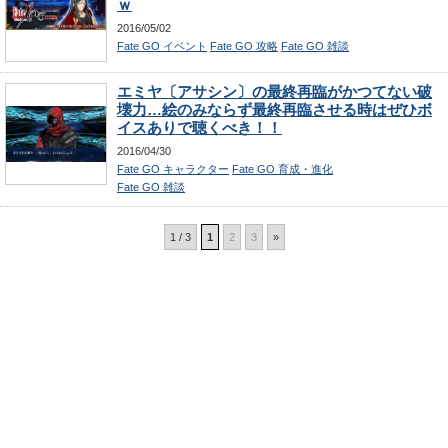
ｗ
2016/05/02
Fate GO イベント
Fate GO 攻略
Fate GO 雑談
エミヤ〔アサシン〕の最終再臨がかつてない破
壊力…絵のみならず最終再臨させる時はぜひボ
イスありで聴くべき！！
2016/04/30
Fate GO キャラクター
Fate GO 育成・進化
Fate GO 雑談
1 / 3
1
2
3
»