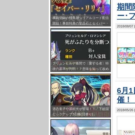
期間
ー･
事前登録の特典用シリアルコード配信
開始！事前特典の聖晶石とセイバー・
2018/08/07
リリィの受け取り方法をまとめてみ
た！
ブリュンヒルデ幕間で〔愛する者〕特
攻の基準が判明！？意味を知って改め
て刺さる対象の鯖見ると感慨深いもの
が…
6月
催！
酒呑童子や源頼光が登場！！「下総国
2018/05/26
ピックアップ2召喚(日替り)」