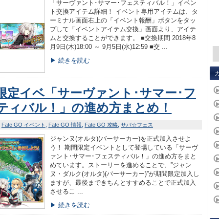
「サーヴァント･サマー･フェスティバル！」イベン
ト交換アイテム詳細！ イベント専用アイテムは、タ
ーミナル画面右上の「イベント報酬」ボタンをタッ
プして「イベントアイテム交換」画面より、アイテ
ムと交換することができます。 ■交換期間 2018年8
月9日(木)18:00 ～ 9月5日(水)12:59 ■交 ...
▶ 続きを読む
限定イベ「サーヴァント･サマー･フ
ティバル！」の進め方まとめ！
Fate GO イベント
Fate GO 情報
Fate GO 攻略
サバ☆フェス
ジャンヌ(オルタ)(バーサーカー)を正式加入させよ
う！ 期間限定イベントとして登場している「サーヴ
ァント･サマー･フェスティバル！」の進め方をまと
めています。ストーリーを進めることで、”ジャン
ヌ・ダルク(オルタ)(バーサーカー)”が期間限定加入し
ますが、最後まできちんとすすめることで正式加入
させるこ ...
▶ 続きを読む