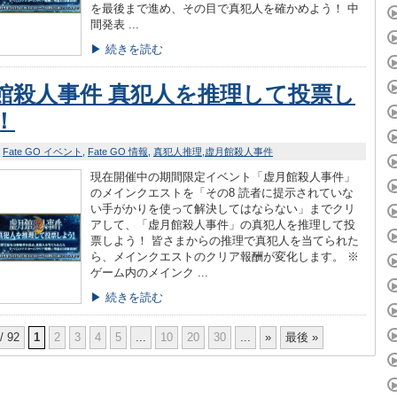
を最後まで進め、その目で真犯人を確かめよう！ 中
間発表 ...
▶ 続きを読む
館殺人事件 真犯人を推理して投票し
！
Fate GO イベント
Fate GO 情報
真犯人推理
虚月館殺人事件
現在開催中の期間限定イベント「虚月館殺人事件」
のメインクエストを「その8 読者に提示されていな
い手がかりを使って解決してはならない」までクリ
アして、「虚月館殺人事件」の真犯人を推理して投
票しよう！ 皆さまからの推理で真犯人を当てられた
ら、メインクエストのクリア報酬が変化します。 ※
ゲーム内のメインク ...
▶ 続きを読む
/ 92
1
2
3
4
5
...
10
20
30
...
»
最後 »