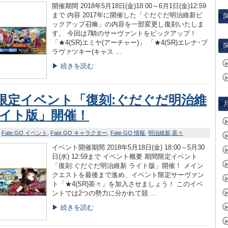
開催期間 2018年5月18日(金)18:00～6月1日(金)12:59
まで 内容 2017年に開催した「ぐだぐだ明治維新ピ
ックアップ召喚」の内容を一部変更し復刻いたしま
す。 今回は7騎のサーヴァントをピックアップ！
「★4(SR)エミヤ(アーチャー)」 「★4(SR)エレナ･ブ
ラヴァツキー(キャス ...
▶ 続きを読む
限定イベント「復刻:ぐだぐだ明治維
ライト版」開催！
Fate GO イベント
Fate GO キャラクター
Fate GO 情報
明治維新
茶々
イベント開催期間 2018年5月18日(金) 18:00～5月30
日(水) 12:59まで イベント概要 期間限定イベント
「復刻:ぐだぐだ明治維新 ライト版」開催！ メイン
クエストを最後まで進め、イベント限定サーヴァン
ト「★4(SR)茶々」を加入させましょう！ このイベ
ントでは2つの勢力に分かれて競 ...
▶ 続きを読む