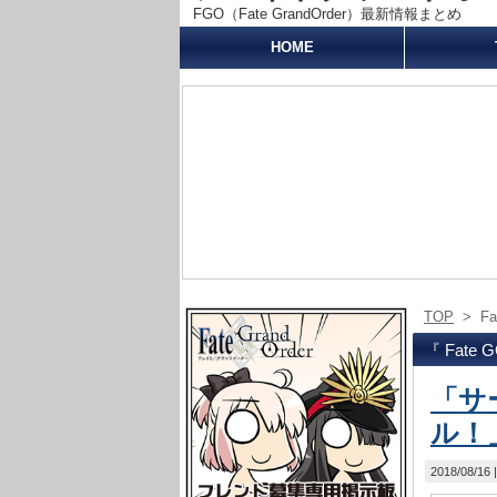
FGO（Fate GrandOrder）最新情報まとめ
HOME
TOP
>
F
『 Fate
「サ
ル！
2018/08/16