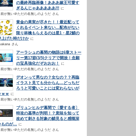
の最終再臨画像！あああ嫁王可愛す
ぎるんじゃあああああ!!!
名前が無い＠ただの名無しのようだ
さん
黄金の果実が尽きた！！最近配って
くれるイベント来ない…配布がない
限り林檎もらえるのは星1・星2鯖の
絆上げた時だけか
sakana
さん
アーラシュの幕間の物語は6章ストー
リー第17節(3/5)クリアで開放！念願
の宝具強化だぞおおお！
名前が無い＠ただの名無しのようだ
さん
デオンって男なの？女なの？？再臨
イラスト見ても分からん…どっちだ
ろうと可愛いことには変わらないが
ｗｗｗ
名前が無い＠ただの名無しのようだ
さん
ブリュンヒルデ幕間で〔愛する者〕
特攻の基準が判明！？意味を知って
改めて刺さる対象の鯖見ると感慨深
いものが…
名前が無い＠ただの名無しのようだ
さん