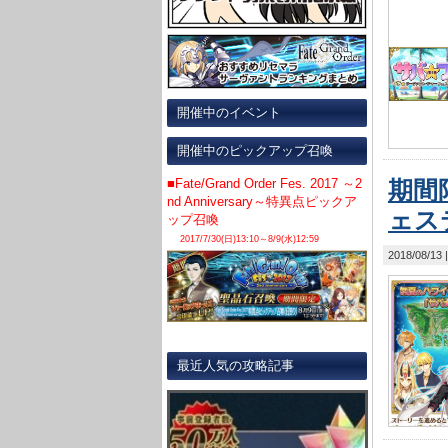
開催中のイベント
開催中のピックアップ召喚
■Fate/Grand Order Fes. 2017 ～2
期間
nd Anniversary～特異点ピックア
ェス
ップ召喚
2017/7/30(日)13:10～8/9(水)12:59
2018/08/13
最近人気の攻略記事