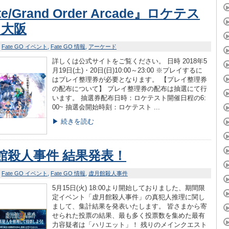
te/Grand Order Arcade』ロケテス
n 大阪
Fate GO イベント
Fate GO 情報
アーケード
詳しくは公式サイトをご覧ください。 日時 2018年5
月19日(土)・20日(日)10:00～23:00 ※プレイするに
はプレイ整理券が必要となります。 【プレイ整理券
の配布について】 プレイ整理券の配布は抽選にて行
います。 抽選券配布日時：ロケテスト開催日程の6:
00~ 抽選会開始時刻：ロケテスト ...
▶ 続きを読む
館殺人事件 結果発表！
Fate GO イベント
Fate GO 情報
虚月館殺人事件
5月15日(火) 18:00より開始しておりました、期間限
定イベント「虚月館殺人事件」の真犯人推理に関し
まして、集計結果を発表いたします。 皆さまから寄
せられた投票の結果、最も多く投票数を集めた最有
力容疑者は「ハリエット」！ 残りのメインクエスト