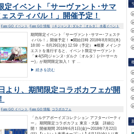
限定イベント「サーヴァント･サマ
フェスティバル！」開催予定！
Fate GO イベント
Fate GO 情報
☆4
ジャンヌ･ダルク〔オルタ〕
水着イベント
期間限定イベント「サーヴァント･サマー･フェステ
ィバル！」開催予定！ ■開始日時 2018年8月9日(木)
18:00 ～ 8月29日(水) 12:59（予定） ■概要 メインク
エストを進行すると、イベント限定サーヴァント
「★4(SR)ジャンヌ･ダルク〔オルタ〕(バーサーカ
ー)」が期間限定加入！ す ...
▶ 続きを読む
1日より、期間限定コラボカフェが開
！
Fate GO イベント
Fate GO 情報
コラボカフェ
「カルデアボーイズコレクション アフターパーティ
ー」 期間限定コラボカフェ 東京・大阪 詳細公
開！ 開催期間 2018年6月1日(金)〜2018年7月22日
(日) 【いよいよ来週オープン！】6月1日(金)より東