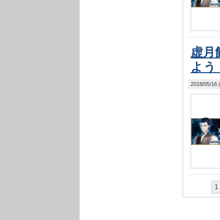
虚月
よう
2018/05/16
1 