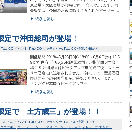
京会場・大阪会場が同時にオープンいたします。両
会場では、今回のために録りおろされたアーサー ...
▶ 続きを読む
限定で沖田総司が登場！
o
Fate GO イベント
Fate GO キャラクター
Fate GO 情報
沖田総司
開催期間 2018年5月23日(水) 18:00～6月6日(水) 12:5
9まで 内容 「★5(SSR)沖田総司」が期間限定で登
場！ ※沖田総司はピックアップ期間終了後、ストー
リー召喚には追加されません。 詳しくは、聖晶石召
喚画面左下の召喚詳細をご確認ください。 また、
「ぐだぐだ本能寺ピックアップ召 ...
▶ 続きを読む
限定で「土方歳三」が登場！！
Fate GO イベント
Fate GO キャラクター
Fate GO 情報
エミヤ
ラヴァツキー
クー･フーリン
トーマス･エジソン
メディア
メドゥーサ
土方歳三