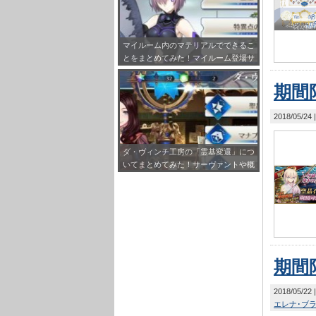
マイルーム内のマテリアルでできるこ
とをまとめてみた！マイルーム登場サ
ーヴァント設定も！
期間
2018/05/24
ダ・ヴィンチ工房の「霊基変還」につ
いてまとめてみた！サーヴァントや概
念礼装をQPに変えられえるぞ！
期間
2018/05/22
エレナ･ブ