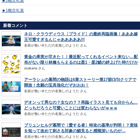
★2概念礼装
★1概念礼装
新着コメント
ネロ・クラウディウス〔ブライド〕の最終再臨画像！あああ嫁
王可愛すぎるんじゃあああああ!!!
名前が無い＠ただの名無しのようだ
さん
黄金の果実が尽きた！！最近配ってくれるイベント来ない…配
布がない限り林檎もらえるのは星1・星2鯖の絆上げた時だけか
osakana
さん
アーラシュの幕間の物語は6章ストーリー第17節(3/5)クリアで
開放！念願の宝具強化だぞおおお！
名前が無い＠ただの名無しのようだ
さん
デオンって男なの？女なの？？再臨イラスト見ても分からん…
どっちだろうと可愛いことには変わらないがｗｗｗ
名前が無い＠ただの名無しのようだ
さん
ブリュンヒルデ幕間で〔愛する者〕特攻の基準が判明！？意味
を知って改めて刺さる対象の鯖見ると感慨深いものが…
名前が無い＠ただの名無しのようだ
さん