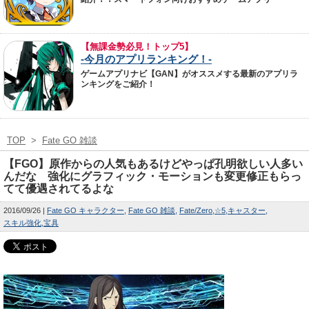
【無課金勢必見！トップ5】
-今月のアプリランキング！-
ゲームアプリナビ【GAN】がオススメする最新のアプリラ
ンキングをご紹介！
TOP
>
Fate GO 雑談
【FGO】原作からの人気もあるけどやっぱ孔明欲しい人多い
んだな 強化にグラフィック・モーションも変更修正もらっ
てて優遇されてるよな
2016/09/26
Fate GO キャラクター
Fate GO 雑談
Fate/Zero
☆5
キャスター
スキル強化
宝具