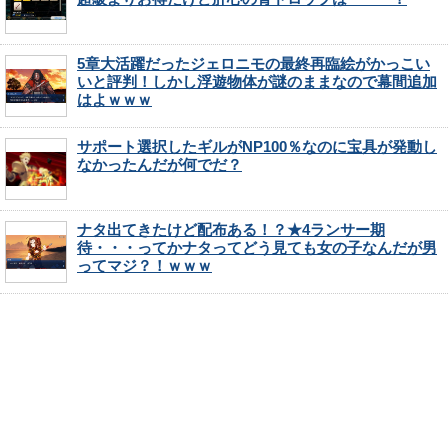
5章大活躍だったジェロニモの最終再臨絵がかっこい
いと評判！しかし浮遊物体が謎のままなので幕間追加
はよｗｗｗ
サポート選択したギルがNP100％なのに宝具が発動し
なかったんだが何でだ？
ナタ出てきたけど配布ある！？★4ランサー期
待・・・ってかナタってどう見ても女の子なんだが男
ってマジ？！ｗｗｗ