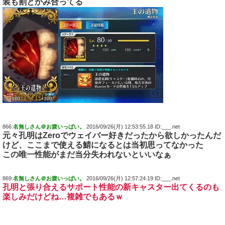
装も割とかみ合ってる
866:
名無しさん＠お腹いっぱい。
2016/09/26(月) 12:53:55.18 ID:___.net
元々孔明はZeroでウェイバー好きだったから欲しかったんだ
けど、ここまで使える鯖になるとは当初思ってなかった
この唯一性能がまだ当分失われないといいなぁ
869:
名無しさん＠お腹いっぱい。
2016/09/26(月) 12:57:24.19 ID:___.net
孔明と張り合えるサポート性能の新キャスター出てくるのも
楽しみだけどね…複雑でもあるｗ