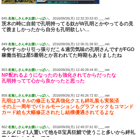
845:
名無しさん＠お腹いっぱい。
2016/09/26(月) 12:32:33.53 ID:___.net
茨木の時に自前で孔明持ってる奴がW孔明とかやってるの見
て羨ましかったから自分も孔明欲しい…
849:
名無しさん＠お腹いっぱい。
2016/09/26(月) 12:36:31.58 ID:___.net
今やすっかり引っ張りだこ＆過労気味の孔明さんですがFGO
稼働当初は星5最弱とか言われてた時期もありましたね
853:
名無しさん＠お腹いっぱい。
2016/09/26(月) 12:40:28.44 ID:___.net
NP配れるようになったのも強化されてからだったな
孔明持ってて心から良かったと思った
858:
名無しさん＠お腹いっぱい。
2016/09/26(月) 12:45:26.72 ID:___.net
孔明はスキルの修正も宝具強化クエも絆礼装も実装済
その上一周年でバトルモーションもグラフィックもコマンド
カード絵も大幅修正されたし結構優遇されてるよな
862:
名無しさん＠お腹いっぱい。
2016/09/26(月) 12:49:37.61 ID:___.net
エルメロイ1人置いて他をB宝具狂鯖で使うこと多いから絆礼