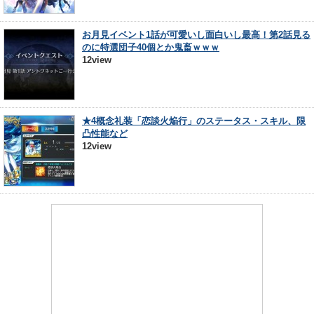
お月見イベント1話が可愛いし面白いし最高！第2話見る
のに特選団子40個とか鬼畜ｗｗｗ
12view
★4概念礼装「恋談火焔行」のステータス・スキル、限
凸性能など
12view