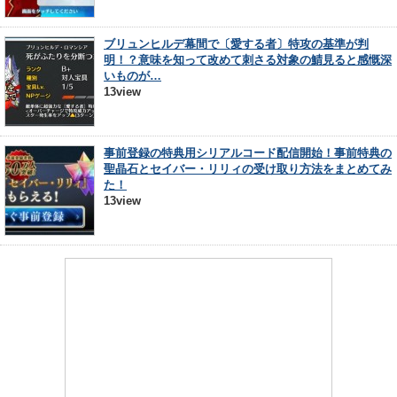
ブリュンヒルデ幕間で〔愛する者〕特攻の基準が判
明！？意味を知って改めて刺さる対象の鯖見ると感慨深
いものが…
13view
事前登録の特典用シリアルコード配信開始！事前特典の
聖晶石とセイバー・リリィの受け取り方法をまとめてみ
た！
13view