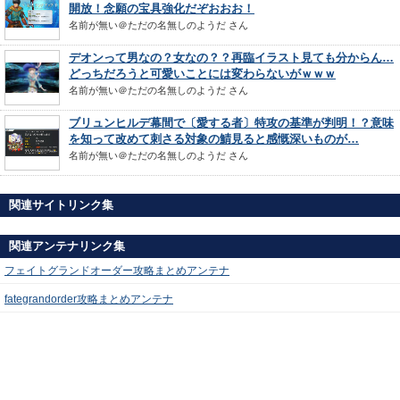
開放！念願の宝具強化だぞおおお！
名前が無い＠ただの名無しのようだ
さん
デオンって男なの？女なの？？再臨イラスト見ても分からん…
どっちだろうと可愛いことには変わらないがｗｗｗ
名前が無い＠ただの名無しのようだ
さん
ブリュンヒルデ幕間で〔愛する者〕特攻の基準が判明！？意味
を知って改めて刺さる対象の鯖見ると感慨深いものが…
名前が無い＠ただの名無しのようだ
さん
関連サイトリンク集
関連アンテナリンク集
フェイトグランドオーダー攻略まとめアンテナ
fategrandorder攻略まとめアンテナ