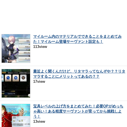
マイルーム内のマテリアルでできることをまとめてみ
た！マイルーム登場サーヴァント設定も！
113view
最近よく聞くんだけど、リタマラってなんぞや？？リタ
マラすることにメリットってあるの？？
17view
宝具レベルの上げ方をまとめてみた！必要QPがめっち
ゃ高い！ある程度サーヴァントが育ってから挑戦しよ
う！
13view