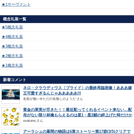
★1サーヴァント
概念礼装一覧
★5概念礼装
★4概念礼装
★3概念礼装
★2概念礼装
★1概念礼装
新着コメント
ネロ・クラウディウス〔ブライド〕の最終再臨画像！あああ嫁
王可愛すぎるんじゃあああああ!!!
名前が無い＠ただの名無しのようだ
さん
黄金の果実が尽きた！！最近配ってくれるイベント来ない…配
布がない限り林檎もらえるのは星1・星2鯖の絆上げた時だけか
osakana
さん
アーラシュの幕間の物語は6章ストーリー第17節(3/5)クリアで