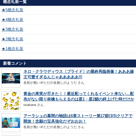
概念礼装一覧
★5概念礼装
★4概念礼装
★3概念礼装
★2概念礼装
★1概念礼装
新着コメント
ネロ・クラウディウス〔ブライド〕の最終再臨画像！あああ嫁
王可愛すぎるんじゃあああああ!!!
名前が無い＠ただの名無しのようだ
さん
黄金の果実が尽きた！！最近配ってくれるイベント来ない…配
布がない限り林檎もらえるのは星1・星2鯖の絆上げた時だけか
osakana
さん
アーラシュの幕間の物語は6章ストーリー第17節(3/5)クリアで
開放！念願の宝具強化だぞおおお！
名前が無い＠ただの名無しのようだ
さん