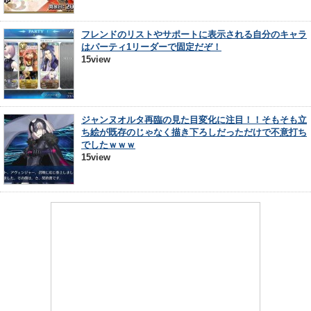
フレンドのリストやサポートに表示される自分のキャラ
はパーティ1リーダーで固定だぞ！
15view
ジャンヌオルタ再臨の見た目変化に注目！！そもそも立
ち絵が既存のじゃなく描き下ろしだっただけで不意打ち
でしたｗｗｗ
15view