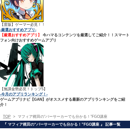
【
度版】ゲーマー必見！！
-厳選おすすめアプリ-
【厳選おすすめアプリ】
今ハマるコンテンツを厳選してご紹介！！スマート
フォン向けおすすめゲームアプリ
【無課金勢必見！トップ5】
-今月のアプリランキング！-
ゲームアプリナビ【GAN】がオススメする最新のアプリランキングをご紹
介！
TOP
>
マフィア梶田の“バーサーカーでも分かる！”FGO講座
『 マフィア梶田の“バーサーカーでも分かる！”FGO講座 』 記事一覧