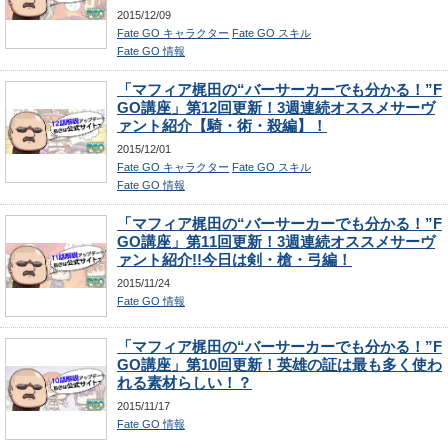
2015/12/09
Fate GO キャラクター
Fate GO スキル
Fate GO 情報
「マフィア梶田の“バーサーカーでも分かる！”F
GO講座」第12回更新！3週連続オススメサーヴ
ァント紹介【騎・術・殺編】！
2015/12/01
Fate GO キャラクター
Fate GO スキル
Fate GO 情報
「マフィア梶田の“バーサーカーでも分かる！”F
GO講座」第11回更新！3週連続オススメサーヴ
ァント紹介!!今日は剣・槍・弓編！
2015/11/24
Fate GO 情報
「マフィア梶田の“バーサーカーでも分かる！”F
GO講座」第10回更新！英雄の証は最も多く使わ
れる素材らしい！？
2015/11/17
Fate GO 情報