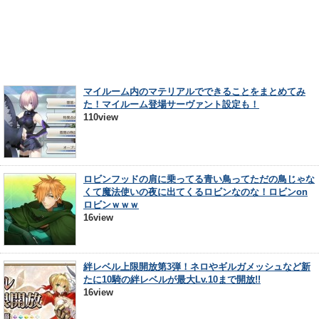
マイルーム内のマテリアルでできることをまとめてみ
た！マイルーム登場サーヴァント設定も！
110view
ロビンフッドの肩に乗ってる青い鳥ってただの鳥じゃな
くて魔法使いの夜に出てくるロビンなのな！ロビンon
ロビンｗｗｗ
16view
絆レベル上限開放第3弾！ネロやギルガメッシュなど新
たに10騎の絆レベルが最大Lv.10まで開放!!
16view