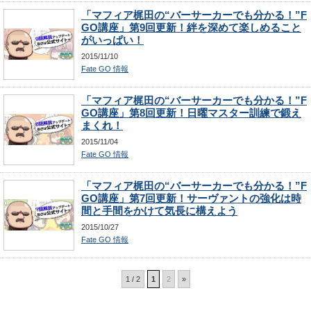
「マフィア梶田の“バーサーカーでも分かる！”F
GO講座」第9回更新！絆を深めて楽しめること
がいっぱい！
2015/11/10
Fate GO 情報
「マフィア梶田の“バーサーカーでも分かる！”F
GO講座」第8回更新！日曜マスター訓練で鍛え
まくれ！
2015/11/04
Fate GO 情報
「マフィア梶田の“バーサーカーでも分かる！”F
GO講座」第7回更新！サーヴァントの強化は時
間と手間をかけて気長に構えよう
2015/10/27
Fate GO 情報
1 / 2
1
2
»