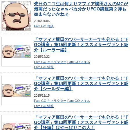
先日のニコ生は何よりマフィア梶田さんのMCが
最高だったなｗｗバカ分かりFGO講座第２弾も
始まらないかねぇ
2016/01/06
Fate GO 雑談
「マフィア梶田の“バーサーカーでも分かる！”F
GO講座」第15回更新！オススメサーヴァント紹
介【ルーラー編】
2015/12/22
Fate GO キャラクター
Fate GO スキル
Fate GO 情報
「マフィア梶田の“バーサーカーでも分かる！”F
GO講座」第14回更新！オススメサーヴァント紹
介【シールダー編】
2015/12/15
Fate GO キャラクター
Fate GO スキル
Fate GO 情報
「マフィア梶田の“バーサーカーでも分かる！”F
GO講座」第13回更新！オススメサーヴァント紹
介【狂編】はやっぱりこの人！