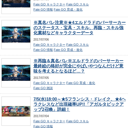
Fate GO キャラクター
Fate GO スキル
Fate GO 情報
Fate GO 育成・進化
※真名バレ注意※★4エルドラドのバーサーカー
のステータス・宝具・スキル、再臨・スキル強
化素材などキャラクターデータ
2017/07/06
Fate GO キャラクター
Fate GO スキル
Fate GO 情報
Fate GO 育成・進化
※再臨＆真名バレ※エルドラドのバーサーカー
最終絵の格好が完全にやばいやつなんだけど意
味を考えるとなるほど…？
2017/07/05
Fate GO キャラクター
Fate GO 育成・進化
Fate GO 雑談
7/5(水)18:00～★5フランシス・ドレイク、★4ヘ
ラクレスなど出現確率UP!!「アガルタピックア
ップ2召喚」詳細！
2017/07/04
Fate GO キャラクター
Fate GO スキル
Fate GO 情報