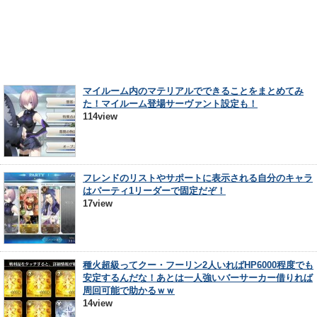
マイルーム内のマテリアルでできることをまとめてみ
た！マイルーム登場サーヴァント設定も！
114view
フレンドのリストやサポートに表示される自分のキャラ
はパーティ1リーダーで固定だぞ！
17view
種火超級ってクー・フーリン2人いればHP6000程度でも
安定するんだな！あとは一人強いバーサーカー借りれば
周回可能で助かるｗｗ
14view