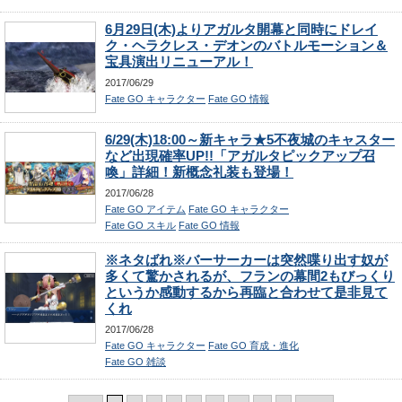
6月29日(木)よりアガルタ開幕と同時にドレイ
ク・ヘラクレス・デオンのバトルモーション＆
宝具演出リニューアル！
2017/06/29
Fate GO キャラクター
Fate GO 情報
6/29(木)18:00～新キャラ★5不夜城のキャスター
など出現確率UP!!「アガルタピックアップ召
喚」詳細！新概念礼装も登場！
2017/06/28
Fate GO アイテム
Fate GO キャラクター
Fate GO スキル
Fate GO 情報
※ネタばれ※バーサーカーは突然喋り出す奴が
多くて驚かされるが、フランの幕間2もびっくり
というか感動するから再臨と合わせて是非見て
くれ
2017/06/28
Fate GO キャラクター
Fate GO 育成・進化
Fate GO 雑談