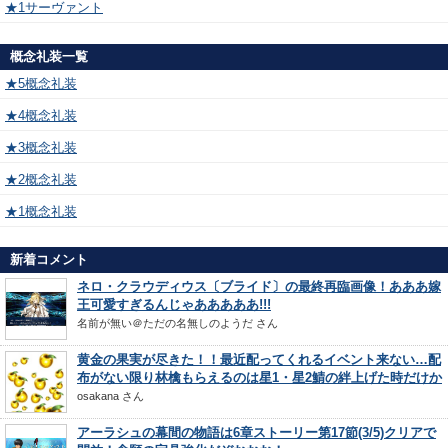
★1サーヴァント
概念礼装一覧
★5概念礼装
★4概念礼装
★3概念礼装
★2概念礼装
★1概念礼装
新着コメント
ネロ・クラウディウス〔ブライド〕の最終再臨画像！あああ嫁
王可愛すぎるんじゃあああああ!!!
名前が無い＠ただの名無しのようだ
さん
黄金の果実が尽きた！！最近配ってくれるイベント来ない…配
布がない限り林檎もらえるのは星1・星2鯖の絆上げた時だけか
osakana
さん
アーラシュの幕間の物語は6章ストーリー第17節(3/5)クリアで