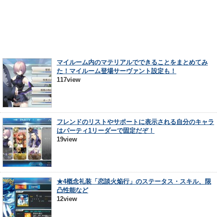
マイルーム内のマテリアルでできることをまとめてみ
た！マイルーム登場サーヴァント設定も！
117view
フレンドのリストやサポートに表示される自分のキャラ
はパーティ1リーダーで固定だぞ！
19view
★4概念礼装「恋談火焔行」のステータス・スキル、限
凸性能など
12view