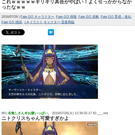
これｗｗｗｗｗギリギリ具合がやばい！よく引っかからなか
ったなｗｗ
2016/07/26
Fate GO キャラクター
Fate GO 情報
Fate GO 攻略
Fate GO 育成・進化
Fate GO 雑談
☆4
イラスト
キャスター
霊基再臨
861:
名無しさん＠お腹いっぱい。
2016/07/26(火) 12:36:02.17 ID:___.net
ニトクリスちゃん可愛すぎかよ