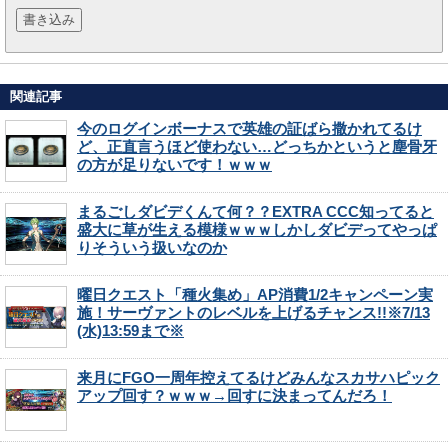
関連記事
今のログインボーナスで英雄の証ばら撒かれてるけ
ど、正直言うほど使わない…どっちかというと塵骨牙
の方が足りないです！ｗｗｗ
まるごしダビデくんて何？？EXTRA CCC知ってると
盛大に草が生える模様ｗｗｗしかしダビデってやっぱ
りそういう扱いなのか
曜日クエスト「種火集め」AP消費1/2キャンペーン実
施！サーヴァントのレベルを上げるチャンス!!※7/13
(水)13:59まで※
来月にFGO一周年控えてるけどみんなスカサハピック
アップ回す？ｗｗｗ→回すに決まってんだろ！