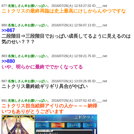
877:
名無しさん＠お腹いっぱい。
2016/07/26(火) 12:53:27.02 ID:___.net
ニトクリスの最終再臨は史上最高にけしからんやつですな
880:
名無しさん＠お腹いっぱい。
2016/07/26(火) 12:56:07.13 ID:___.net
>>867
二段階目⇒三段階目でおっぱい成長してるように見えるのは
気のせい？？？
883:
名無しさん＠お腹いっぱい。
2016/07/26(火) 12:59:21.75 ID:___.net
>>880
いや、明らかに最終ででかくなってる
887:
名無しさん＠お腹いっぱい。
2016/07/26(火) 13:03:26.95 ID:___.net
ニトクリス最終絵ギリギリ具合がやばい
891:
名無しさん＠お腹いっぱい。
2016/07/26(火) 13:07:52.43 ID:___.net
ニトクリス担当絵師アイリの人か～～～納得
いつもありがとうございます