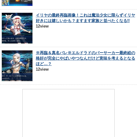
イリヤの最終再臨画像！これは魔法少女に限らずイリヤ
好きには嬉しいかも？ますます家族と並べたくなる!!
12view
※再臨＆真名バレ※エルドラドのバーサーカー最終絵の
格好が完全にやばいやつなんだけど意味を考えるとなる
ほど…？
12view