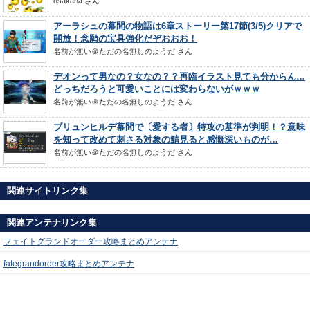
osakana
さん
アーラシュの幕間の物語は6章ストーリー第17節(3/5)クリアで
開放！念願の宝具強化だぞおおお！
名前が無い＠ただの名無しのようだ
さん
デオンって男なの？女なの？？再臨イラスト見ても分からん…
どっちだろうと可愛いことには変わらないがｗｗｗ
名前が無い＠ただの名無しのようだ
さん
ブリュンヒルデ幕間で〔愛する者〕特攻の基準が判明！？意味
を知って改めて刺さる対象の鯖見ると感慨深いものが…
名前が無い＠ただの名無しのようだ
さん
関連サイトリンク集
関連アンテナリンク集
フェイトグランドオーダー攻略まとめアンテナ
fategrandorder攻略まとめアンテナ