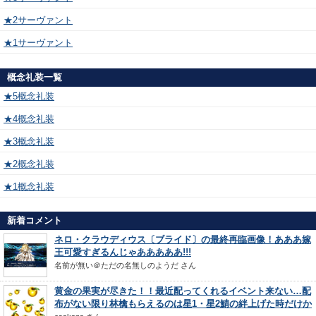
★2サーヴァント
★1サーヴァント
概念礼装一覧
★5概念礼装
★4概念礼装
★3概念礼装
★2概念礼装
★1概念礼装
新着コメント
ネロ・クラウディウス〔ブライド〕の最終再臨画像！あああ嫁
王可愛すぎるんじゃあああああ!!!
名前が無い＠ただの名無しのようだ
さん
黄金の果実が尽きた！！最近配ってくれるイベント来ない…配
布がない限り林檎もらえるのは星1・星2鯖の絆上げた時だけか