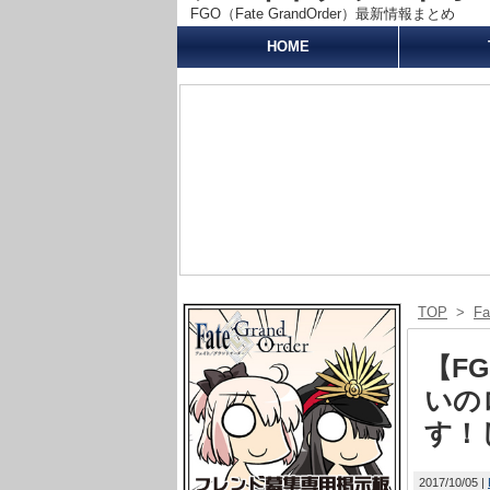
FGO（Fate GrandOrder）最新情報まとめ
HOME
TOP
>
F
【F
いの
す！
2017/10/05