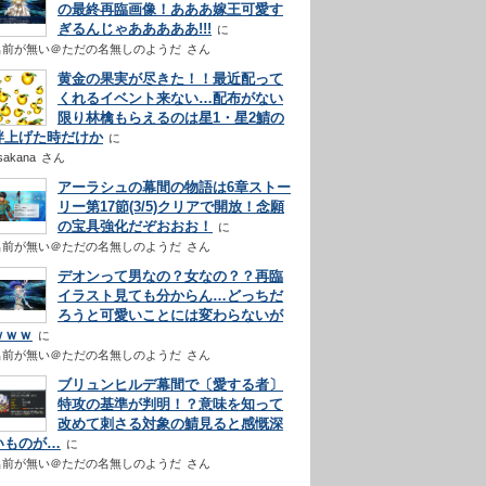
の最終再臨画像！あああ嫁王可愛す
ぎるんじゃあああああ!!!
名前が無い＠ただの名無しのようだ
さん
黄金の果実が尽きた！！最近配って
くれるイベント来ない…配布がない
限り林檎もらえるのは星1・星2鯖の
絆上げた時だけか
sakana
さん
アーラシュの幕間の物語は6章ストー
リー第17節(3/5)クリアで開放！念願
の宝具強化だぞおおお！
名前が無い＠ただの名無しのようだ
さん
デオンって男なの？女なの？？再臨
イラスト見ても分からん…どっちだ
ろうと可愛いことには変わらないが
ｗｗｗ
名前が無い＠ただの名無しのようだ
さん
ブリュンヒルデ幕間で〔愛する者〕
特攻の基準が判明！？意味を知って
改めて刺さる対象の鯖見ると感慨深
いものが…
名前が無い＠ただの名無しのようだ
さん