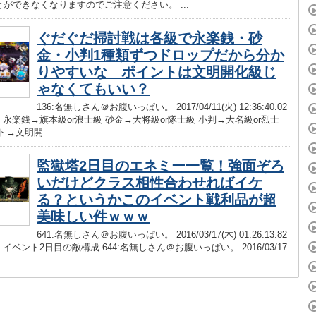
ができなくなりますのでご注意ください。 ...
ぐだぐだ掃討戦は各級で永楽銭・砂
金・小判1種類ずつドロップだから分か
りやすいな ポイントは文明開化級じ
ゃなくてもいい？
136:名無しさん＠お腹いっぱい。 2017/04/11(火) 12:36:40.02
.net 永楽銭→旗本級or浪士級 砂金→大将級or隊士級 小判→大名級or烈士
→文明開 ...
監獄塔2日目のエネミー一覧！強面ぞろ
いだけどクラス相性合わせればイケ
る？というかこのイベント戦利品が超
美味しい件ｗｗｗ
641:名無しさん＠お腹いっぱい。 2016/03/17(木) 01:26:13.82
.net イベント2日目の敵構成 644:名無しさん＠お腹いっぱい。 2016/03/17