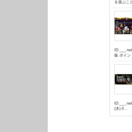
を遊ぶこと
ID:___
級 ポイント
ID:___
(木) 0 ...