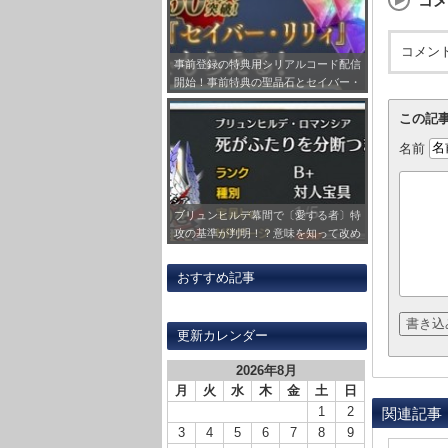
コメ
コメン
事前登録の特典用シリアルコード配信
開始！事前特典の聖晶石とセイバー・
リリィの受け取り方法をまとめてみ
この記
た！
名前
ブリュンヒルデ幕間で〔愛する者〕特
攻の基準が判明！？意味を知って改め
て刺さる対象の鯖見ると感慨深いもの
が…
おすすめ記事
更新カレンダー
2026年8月
月
火
水
木
金
土
日
1
2
関連記事
3
4
5
6
7
8
9