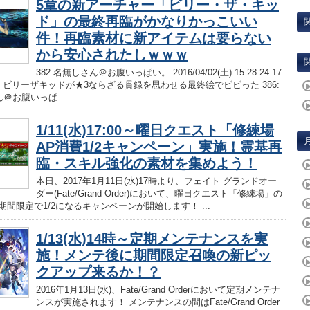
5章の新アーチャー「ビリー・ザ・キッ
ド」の最終再臨がかなりかっこいい
件！再臨素材に新アイテムは要らない
から安心されたしｗｗｗ
382:名無しさん＠お腹いっぱい。 2016/04/02(土) 15:28:24.17
_.net ビリーザキッドが★3ならざる貫録を思わせる最終絵でビビった 386:
＠お腹いっぱ ...
1/11(水)17:00～曜日クエスト「修練場
AP消費1/2キャンペーン」実施！霊基再
臨・スキル強化の素材を集めよう！
本日、2017年1月11日(水)17時より、フェイト グランドオー
ダー(Fate/Grand Order)において、曜日クエスト「修練場」の
期間限定で1/2になるキャンペーンが開始します！ ...
1/13(水)14時～定期メンテナンスを実
施！メンテ後に期間限定召喚の新ピッ
クアップ来るか！？
2016年1月13日(水)、Fate/Grand Orderにおいて定期メンテナ
ンスが実施されます！ メンテナンスの間はFate/Grand Order