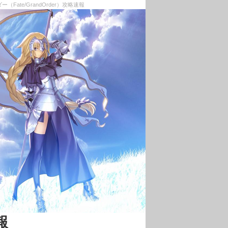
te/GrandOrder）攻略速報
報