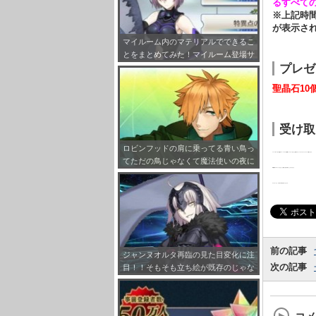
るすべて
※上記時
が表示さ
マイルーム内のマテリアルでできるこ
とをまとめてみた！マイルーム登場サ
プレゼ
ーヴァント設定も！
聖晶石10
受け取
ロビンフッドの肩に乗ってる青い鳥っ
2017年10月6日(金) 0:00～23:59の期間中、ログインを行った初回のタイミングにプレゼントボックスに贈られます。
てただの鳥じゃなくて魔法使いの夜に
※期間内にログインできなかった場合には受け取ることができません。
出てくるロビンなのな！ロビンonロ
ビンｗｗｗ
※プレゼントは、1回のみの受け取りになります。
前の記事
ジャンヌオルタ再臨の見た目変化に注
次の記事
目！！そもそも立ち絵が既存のじゃな
く描き下ろしだっただけで不意打ちで
したｗｗｗ