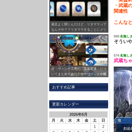
・武蔵
関連性
こんな
最近よく聞くんだけど、リタマラって
なんぞや？？リタマラすることにメリ
ットってあるの？？
569:
名無し
そうい
574:
名無し
武蔵ち
ダ・ヴィンチ工房の「霊基変還」につ
いてまとめてみた！サーヴァントや概
念礼装をQPに変えられえるぞ！
おすすめ記事
更新カレンダー
2026年8月
月
火
水
木
金
土
日
1
2