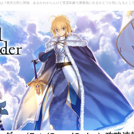
？衛宮士郎と関係…あるかわからんけど英霊剣豪七番勝負に出るかどうか気になるところ | フェイ