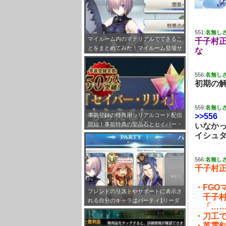
551:
名無し
マイルーム内のマテリアルでできるこ
千子村
とをまとめてみた！マイルーム登場サ
な
ーヴァント設定も！
556:
名無し
初期の
559:
名無し
>>556
事前登録の特典用シリアルコード配信
開始！事前特典の聖晶石とセイバー・
いなか
リリィの受け取り方法をまとめてみ
イシュタ
た！
566:
名無し
千子村
・FGO
フレンドのリストやサポートに表示さ
千子村
れる自分のキャラはパーティ1リーダ
「……
ーで固定だぞ！
・刀工で
・英霊