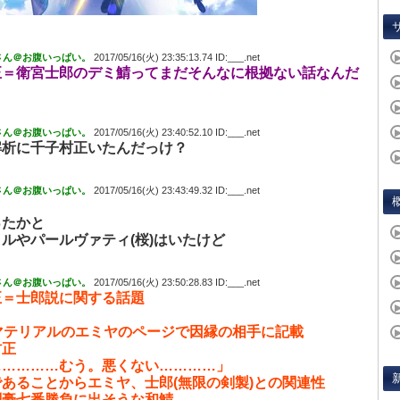
さん＠お腹いっぱい。
2017/05/16(火) 23:35:13.74 ID:___.net
正＝衛宮士郎のデミ鯖ってまだそんなに根拠ない話なんだ
さん＠お腹いっぱい。
2017/05/16(火) 23:40:52.10 ID:___.net
解析に千子村正いたんだっけ？
さん＠お腹いっぱい。
2017/05/16(火) 23:43:49.32 ID:___.net
ったかと
ルやパールヴァティ(桜)はいたけど
さん＠お腹いっぱい。
2017/05/16(火) 23:50:28.83 ID:___.net
正＝士郎説に関する話題
マテリアルのエミヤのページで因縁の相手に記載
正
…………むう。悪くない…………」
あることからエミヤ、士郎(無限の剣製)との関連性
剣豪七番勝負に出そうな和鯖