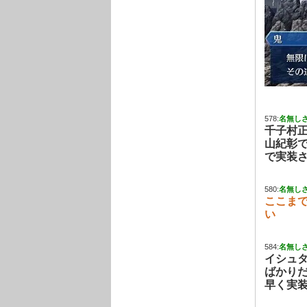
578:
名無し
千子村
山紀彰
で実装
580:
名無し
ここま
い
584:
名無し
イシュ
ばかり
早く実