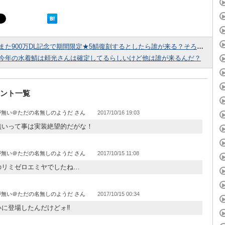
また900万DL記念で期間限定★5鯖復刻するとしたら誰が来る？そろそろマーリン戻ってこないかねえ
今年の水着鯖は頼光さんは確定してるらしいけど他は誰が来るんだ？
ント一覧
が無い＠ただの名無しのようだ
2017/10/16 19:03
無いって事は実装絶望的だがな！
が無い＠ただの名無しのようだ
2017/10/15 11:08
のリミゼロエミヤでしたね…
が無い＠ただの名無しのようだ
2017/10/15 00:34
に登場したんだけどォ‼︎