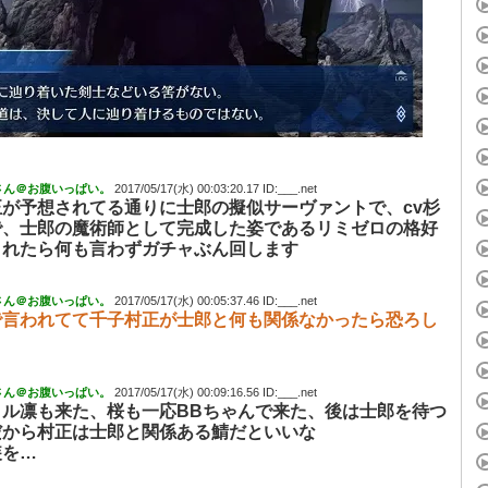
さん＠お腹いっぱい。
2017/05/17(水) 00:03:20.17 ID:___.net
正が予想されてる通りに士郎の擬似サーヴァントで、cv杉
で、士郎の魔術師として完成した姿であるリミゼロの格好
されたら何も言わずガチャぶん回します
さん＠お腹いっぱい。
2017/05/17(水) 00:05:37.46 ID:___.net
で言われてて千子村正が士郎と何も関係なかったら恐ろし
さん＠お腹いっぱい。
2017/05/17(水) 00:09:16.56 ID:___.net
タル凛も来た、桜も一応BBちゃんで来た、後は士郎を待つ
だから村正は士郎と関係ある鯖だといいな
装を…