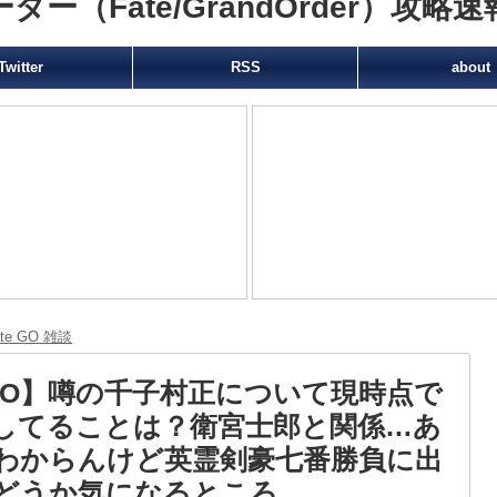
（Fate/GrandOrder）攻略速
Twitter
RSS
about
ate GO 雑談
GO】噂の千子村正について現時点で
してることは？衛宮士郎と関係…あ
わからんけど英霊剣豪七番勝負に出
どうか気になるところ