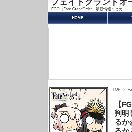
フェイトグランドオーダー
FGO（Fate GrandOrder）最新情報まとめ
HOME
TOP
>
F
【F
判明
るか
るか