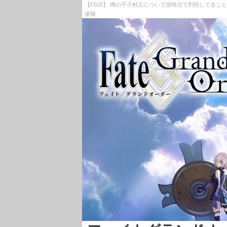
【FGO】 噂の千子村正について現時点で判明してることは
速報