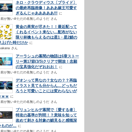
ネロ・クラウディウス〔ブライド〕
の最終再臨画像！あああ嫁王可愛す
ぎるんじゃあああああ!!!
名前が無い＠ただの名無しのようだ
さん
黄金の果実が尽きた！！最近配って
くれるイベント来ない…配布がない
限り林檎もらえるのは星1・星2鯖の
絆上げた時だけか
sakana
さん
アーラシュの幕間の物語は6章ストー
リー第17節(3/5)クリアで開放！念願
の宝具強化だぞおおお！
名前が無い＠ただの名無しのようだ
さん
デオンって男なの？女なの？？再臨
イラスト見ても分からん…どっちだ
ろうと可愛いことには変わらないが
ｗｗｗ
名前が無い＠ただの名無しのようだ
さん
ブリュンヒルデ幕間で〔愛する者〕
特攻の基準が判明！？意味を知って
改めて刺さる対象の鯖見ると感慨深
いものが…
名前が無い＠ただの名無しのようだ
さん