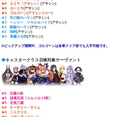
★4 エミヤ〔アサシン〕
(アサシン)
★4 カーミラ
(アサシン)
★4 ゴルゴーン(アヴェンジャー)
★3 百の貌のハサン
(アサシン)
★3 ヘンリー・ジキル＆ハイド
(アサシン)
★3 静謐のハサン
(アサシン)
★3 荊軻
(アサシン)
★3 風魔小太郎
(アサシン)
※ピックアップ期間中、ゴルゴーンは各章クリア前でも入手可能です。
◆
キャスタークラス召喚対象サーヴァント
★5 玉藻の前
★5 諸葛孔明〔エルメロイⅡ世〕
★5 玄奘三蔵
★4 ナーサリー・ライム
★4 ニトクリス
★4 メディア〔リリィ〕