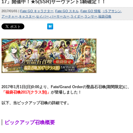
17」開催中！★5(SSR)サーヴァント1騎確定！！
2017/01/01
Fate GO キャラクター
Fate GO スキル
Fate GO 情報
☆5
アサシン
アーチャー
キャスター
セイバー
バーサーカー
ライダー
ランサー
福袋召喚
2017年1月1日(日)0:00より、Fate/Grand Orderの聖晶石召喚(期間限定)に、
「福袋召喚2017(クラス別)」
が登場しました！
以下、当ピックアップ召喚の詳細です。
ピックアップ召喚概要