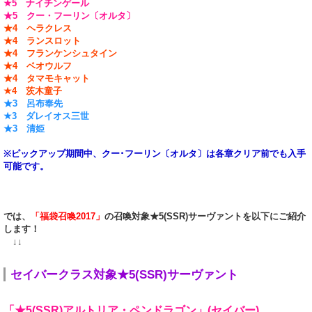
★5 ナイチンゲール
★5 クー・フーリン〔オルタ〕
★4 ヘラクレス
★4 ランスロット
★4 フランケンシュタイン
★4 ベオウルフ
★4 タマモキャット
★4 茨木童子
★3 呂布奉先
★3 ダレイオス三世
★3 清姫
※ピックアップ期間中、クー･フーリン〔オルタ〕は各章クリア前でも入手
可能です。
では、
「福袋召喚2017」
の召喚対象★5(SSR)サーヴァントを以下にご紹介
します！
↓↓
セイバークラス対象★5(SSR)サーヴァント
「★5(SSR)アルトリア・ペンドラゴン」(セイバー)