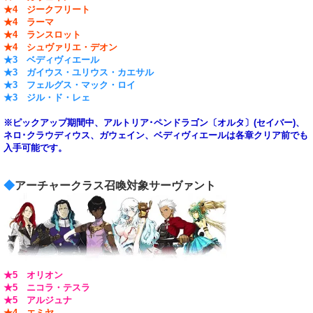
★4 ジークフリート
★4 ラーマ
★4 ランスロット
★4 シュヴァリエ・デオン
★3 ベディヴィエール
★3 ガイウス・ユリウス・カエサル
★3 フェルグス・マック・ロイ
★3 ジル・ド・レェ
※ピックアップ期間中、アルトリア･ペンドラゴン〔オルタ〕(セイバー)、
ネロ･クラウディウス、ガウェイン、ベディヴィエールは各章クリア前でも
入手可能です。
◆
アーチャークラス召喚対象サーヴァント
★5 オリオン
★5 ニコラ・テスラ
★5 アルジュナ
★4 エミヤ