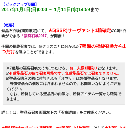
【ピックアップ期間】
2017年1月1日(日)0:00 ～ 1月11日(水)14:59
まで
【概要】
★5(SSR)サーヴァント1騎確定
聖晶石召喚(期間限定)にて、
の10回召
喚ができる
「福袋召喚2017」
が開催！
7種類の福袋召喚から1
今回の福袋召喚では、各クラスごとに分かれた
つだけ
を選ぶことができます。
※7種類の福袋召喚のうち1つだけを、
お一人様1回限り
となります。
※
有償聖晶石30個で召喚可能です。無償聖晶石では召喚できません。
※聖晶石購入の際に付与される「オマケ」は無償聖晶石となります。
有償聖晶石の個数には含まれませんので、お間違いないようご注意
ください。
なお、所持している聖晶石の内訳は、所持アイテム一覧から確認で
きます。
詳しくは、聖晶石召喚画面左下の「召喚詳細」をご確認ください。
★5(SSR)サーヴァント1騎確定
、
★4(SR)以上1枚確定
、そして
★3(R)以上の