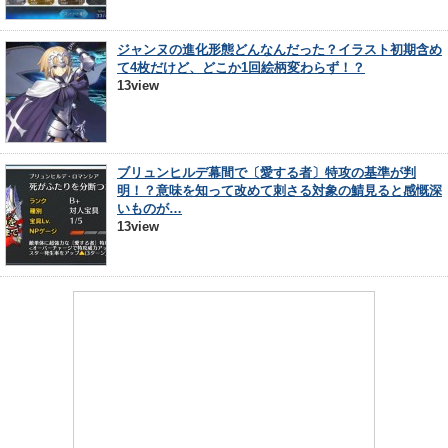
ジャンヌの進化形態どんなんだった？イラスト初期含め
て4枚だけど、どこか1回絵柄変わらず！？
13view
ブリュンヒルデ幕間で〔愛する者〕特攻の基準が判
明！？意味を知って改めて刺さる対象の鯖見ると感慨深
いものが…
13view