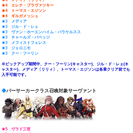
★4 エレナ・ブラヴァツキー
★4 トーマス・エジソン
★4 ギルガメッシュ
★3 メディア
★3 ジル・ド・レェ
★3 ヴァン・ホーエンハイム・パラケルスス
★3 チャールズ・バベッジ
★3 メフィストフェレス
★3 ジェロニモ
★3 クー・フーリン
※ピックアップ期間中、クー・フーリン(キャスター)、ジル・ド・レェ(キ
ャスター)、メディア〔リリィ〕、トーマス・エジソンは各章クリア前でも
入手可能です。
◆
バーサーカークラス召喚対象サーヴァント
★5 ヴラド三世