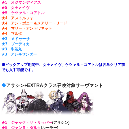
★5 オジマンディアス
★5 女王メイヴ
★5 ケツァル・コアトル
★4 アストルフォ
★4 アン・ボニー＆メアリー・リード
★4 マリー・アントワネット
★4 マルタ
★3 メドゥーサ
★3 ブーディカ
★3 牛若丸
★3 アレキサンダー
※ピックアップ期間中、女王メイヴ、ケツァル・コアトルは各章クリア前
でも入手可能です。
◆
アサシン+EXTRAクラス召喚対象サーヴァント
★5 ジャック・ザ・リッパー
(アサシン)
★5 ジャンヌ・ダルク
(ルーラー)