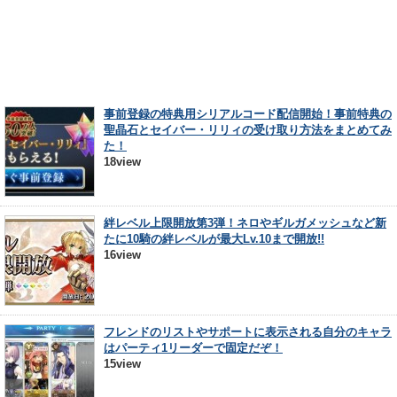
事前登録の特典用シリアルコード配信開始！事前特典の
聖晶石とセイバー・リリィの受け取り方法をまとめてみ
た！
18view
絆レベル上限開放第3弾！ネロやギルガメッシュなど新
たに10騎の絆レベルが最大Lv.10まで開放!!
16view
フレンドのリストやサポートに表示される自分のキャラ
はパーティ1リーダーで固定だぞ！
15view