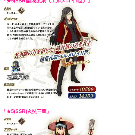
「★5(SSR)諸葛孔明〔エルメロイⅡ世〕」
「★5(SSR)玄奘三蔵」