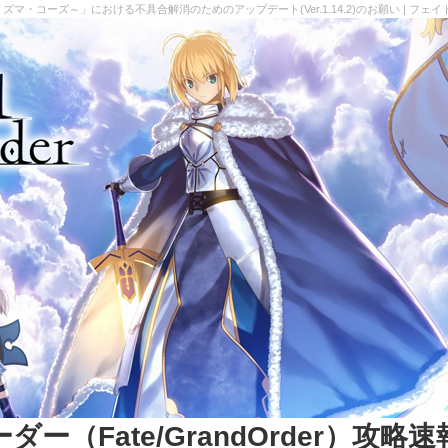
ズマ・コーズ～」における不具合解消のためのアップデート(Ver.1.14.2)のお願い | フェイトグ
（Fate/GrandOrder）攻略速