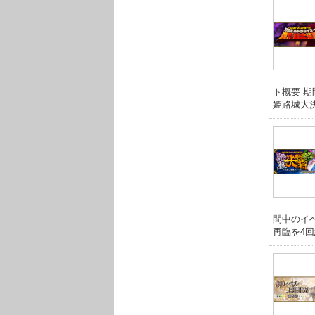
ト概要 
姫路城大決
間中のイ
再臨を4回