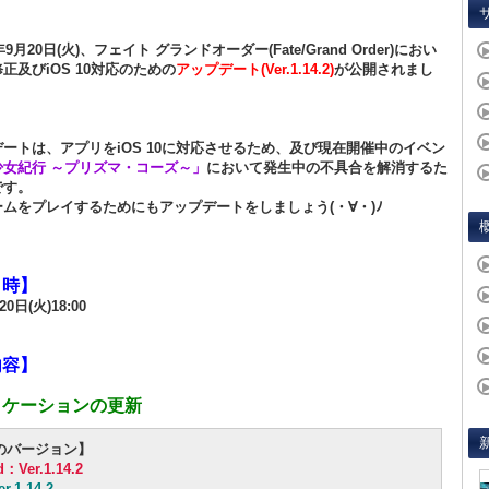
年9月20日(火)、フェイト グランドオーダー(Fate/Grand Order)におい
正及びiOS 10対応のための
アップデート(Ver.1.14.2)
が公開されまし
ートは、アプリをiOS 10に対応させるため、及び現在開催中のイベン
少女紀行 ～プリズマ・コーズ～」
において発生中の不具合を解消するた
です。
ムをプレイするためにもアップデートをしましょう(・∀・)ﾉ
日時】
20日(火)18:00
内容】
リケーションの更新
のバージョン】
d：Ver.1.14.2
r.1.14.2