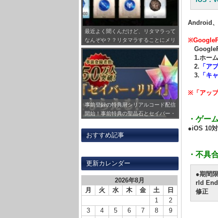
Andro
最近よく聞くんだけど、リタマラって
※Goog
なんぞや？？リタマラすることにメリ
Googl
ットってあるの？？
1.ホー
2.
「ア
3.
「キャ
※「アッ
事前登録の特典用シリアルコード配信
開始！事前特典の聖晶石とセイバー・
・ゲー
リリィの受け取り方法をまとめてみ
●iOS 10
た！
おすすめ記事
・不具
更新カレンダー
●期間
2026年8月
rld 
月
火
水
木
金
土
日
修正
1
2
3
4
5
6
7
8
9