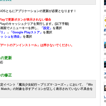
id、iOSともにアプリケーションの更新が必要となります！
lePlayで更新ボタンが表示されない場合
ePlayのキャッシュクリアを実行します。(以下手順)
ム画面でメニューキーを押し、
「設定」
を選択
プリ」
→
「Google Playストア」
を選択
o
ッ シュを消去」
を選択
プデートのアンインストール」は押さないでください。
ムの更新
対応
合の修正
限定イベント「魔法少女紀行～プリズマ･コーズ～」において、「Wo
End Match」の対象を示すアイコンが正しく表示されていない不具合を