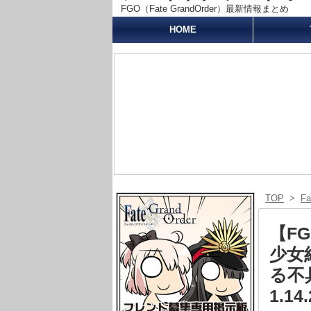
FGO（Fate GrandOrder）最新情報まとめ
HOME
TOP
>
F
【F
少女
る不
1.1