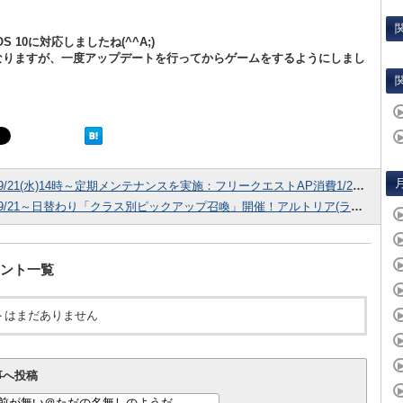
S 10に対応しましたね(^^A;)
なりますが、一度アップデートを行ってからゲームをするようにしまし
9/21(水)14時～定期メンテナンスを実施：フリークエストAP消費1/2キャンペーン＆曜日クエストプチリニューアル、クラス別ピックアップ召喚実施！
9/21～日替わり「クラス別ピックアップ召喚」開催！アルトリア(ランサー)やクー・フーリン〔オルタ〕などストーリー限定キャラも出現!!
ント一覧
トはまだありません
事へ投稿