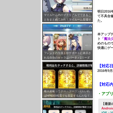
明日2016
マイルーム内のマテリアルでできるこ
て不具合修
とをまとめてみた！マイルーム登場サ
た。
ーヴァント設定も！
本アップデ
ト
「魔法
めのもの
快適にゲー
フレンドのリストやサポートに表示さ
れる自分のキャラはパーティ1リーダ
ーで固定だぞ！
【対応
2016年9月
【対応
種火超級ってクー・フーリン2人いれ
・アプ
ばHP6000程度でも安定するんだな！
あとは一人強いバーサーカー借りれば
【最新
周回可能で助かるｗｗ
Androi
iOS：Ve