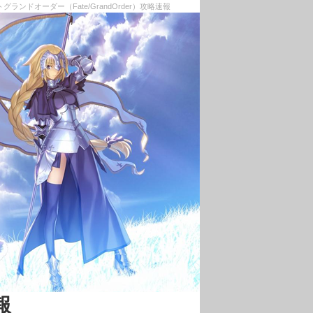
ランドオーダー（Fate/GrandOrder）攻略速報
報