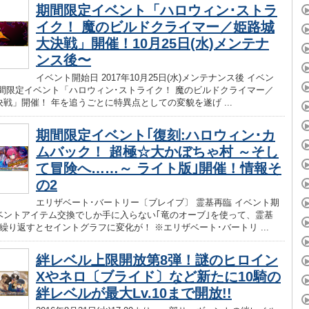
期間限定イベント「ハロウィン･ストラ
イク！ 魔のビルドクライマー／姫路城
大決戦」開催！10月25日(水)メンテナ
ンス後〜
イベント開始日 2017年10月25日(水)メンテナンス後 イベン
期間限定イベント「ハロウィン･ストライク！ 魔のビルドクライマー／
戦」開催！ 年を追うごとに特異点としての変貌を遂げ ...
期間限定イベント｢復刻:ハロウィン･カ
ムバック！ 超極☆大かぼちゃ村 ～そし
て冒険へ……～ ライト版｣開催！情報そ
の2
エリザベート･バートリー〔ブレイブ〕 霊基再臨 イベント期
ベントアイテム交換でしか手に入らない｢竜のオーブ｣を使って、霊基
繰り返すとセイントグラフに変化が！ ※エリザベート･バートリ ...
絆レベル上限開放第8弾！謎のヒロイン
Xやネロ〔ブライド〕など新たに10騎の
絆レベルが最大Lv.10まで開放!!