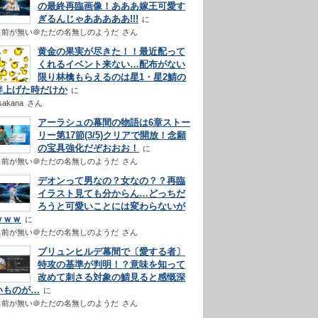
の最終再臨画像！あああ嫁王可愛す
ぎるんじゃあああああ!!!
名前が無い＠ただの名無しのようだ
さん
黄金の果実が尽きた！！最近配って
くれるイベント来ない…配布がない
限り林檎もらえるのは星1・星2鯖の
絆上げた時だけか
sakana
さん
アーラシュの幕間の物語は6章ストー
リー第17節(3/5)クリアで開放！念願
の宝具強化だぞおおお！
名前が無い＠ただの名無しのようだ
さん
デオンって男なの？女なの？？再臨
イラスト見ても分からん…どっちだ
ろうと可愛いことには変わらないが
ｗｗｗ
名前が無い＠ただの名無しのようだ
さん
ブリュンヒルデ幕間で〔愛する者〕
特攻の基準が判明！？意味を知って
改めて刺さる対象の鯖見ると感慨深
いものが…
名前が無い＠ただの名無しのようだ
さん