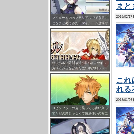
まと
2018/02/17
マイルーム内のマテリアルでできるこ
とをまとめてみた！マイルーム登場サ
ーヴァント設定も！
絆レベル上限開放第3弾！ネロやギル
ガメッシュなど新たに10騎の絆レベ
ルが最大Lv.10まで開放!!
これ
れる
2018/01/26
ロビンフッドの肩に乗ってる青い鳥っ
てただの鳥じゃなくて魔法使いの夜に
出てくるロビンなのな！ロビンonロ
ビンｗｗｗ