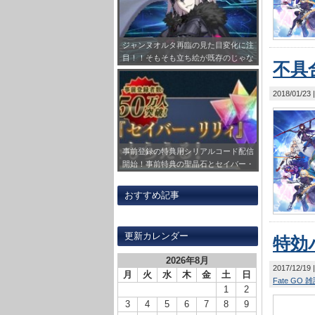
ジャンヌオルタ再臨の見た目変化に注
目！！そもそも立ち絵が既存のじゃな
不具合
く描き下ろしだっただけで不意打ちで
したｗｗｗ
2018/01/23
事前登録の特典用シリアルコード配信
開始！事前特典の聖晶石とセイバー・
リリィの受け取り方法をまとめてみ
た！
おすすめ記事
更新カレンダー
特効
2026年8月
2017/12/19
月
火
水
木
金
土
日
Fate GO 
1
2
3
4
5
6
7
8
9