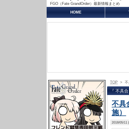
FGO（Fate GrandOrder）最新情報まとめ
HOME
TOP
>
不
『 不具合
不具合
施）
2018/05/11