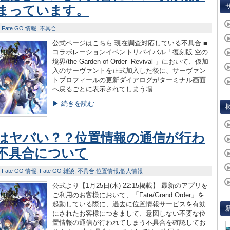
まっています。
Fate GO 情報
不具合
公式ページはこちら 現在調査対応している不具合 ■
コラボレーションイベントリバイバル「復刻版:空の
境界/the Garden of Order -Revival-」において、仮加
入のサーヴァントを正式加入した後に、サーヴァン
トプロフィールの更新ダイアログがターミナル画面
へ戻るごとに表示されてしまう場 ...
▶ 続きを読む
はヤバい？？位置情報の通信が行わ
不具合について
Fate GO 情報
Fate GO 雑談
不具合
位置情報
個人情報
公式より【1月25日(木) 22:15掲載】 最新のアプリを
ご利用のお客様において、「Fate/Grand Order」を
起動している際に、過去に位置情報サービスを有効
にされたお客様につきまして、意図しない不要な位
置情報の通信が行われてしまう不具合を確認してお