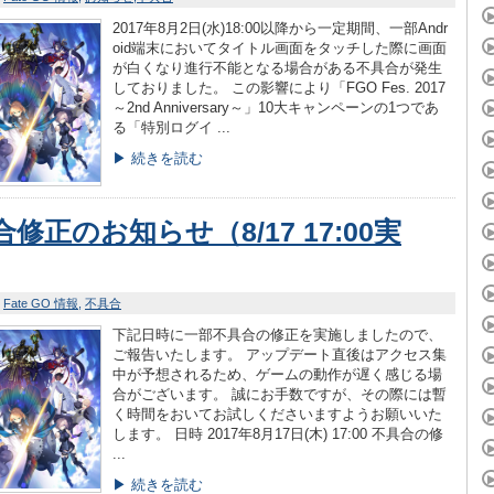
2017年8月2日(水)18:00以降から一定期間、一部Andr
oid端末においてタイトル画面をタッチした際に画面
が白くなり進行不能となる場合がある不具合が発生
しておりました。 この影響により「FGO Fes. 2017
～2nd Anniversary～」10大キャンペーンの1つであ
る「特別ログイ ...
▶ 続きを読む
修正のお知らせ（8/17 17:00実
Fate GO 情報
不具合
下記日時に一部不具合の修正を実施しましたので、
ご報告いたします。 アップデート直後はアクセス集
中が予想されるため、ゲームの動作が遅く感じる場
合がございます。 誠にお手数ですが、その際には暫
く時間をおいてお試しくださいますようお願いいた
します。 日時 2017年8月17日(木) 17:00 不具合の修
...
▶ 続きを読む