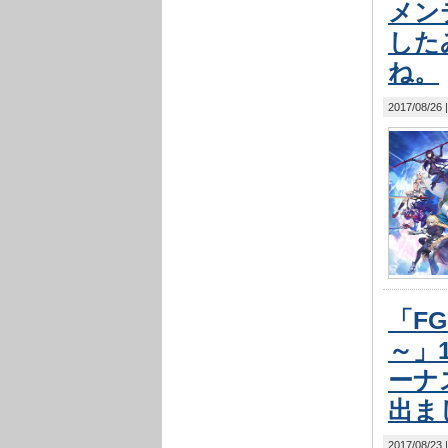
メン
した
ね。
2017/08/26
「FGO
～」
ーナ
出ま
2017/08/23