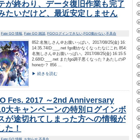
テが終わり、データ復旧作業も完了
みたいだけど、最近安定しません
Fate GO 情報
Fate GO 雑談
FGOログインできない
FGO動かない
不具合
852:名無しさん＠お腹いっぱい。2017/08/25(金) 16:
14:35.74ID:___.net fgo動かなくなったなにこれ 854:
名無しさん＠お腹いっぱい。2017/08/25(金) 16:15:5
2.68ID:___.net またfgo調子悪くなった？あたしのiP
honeか？ 856 ...
▶ 続きを読む
 Fes. 2017 ～2nd Anniversary
10大キャンペーンの特別ログインボ
スが途切れてしまった方への情報が
した！
Fate GO 情報
お知らせ
不具合