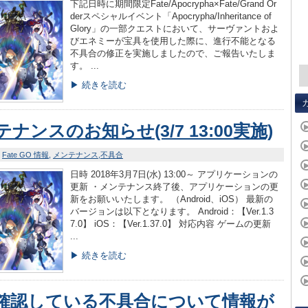
下記日時に期間限定Fate/Apocrypha×Fate/Grand Or
derスペシャルイベント「Apocrypha/Inheritance of
Glory」の一部クエストにおいて、サーヴァントおよ
びエネミーが宝具を使用した際に、進行不能となる
不具合の修正を実施しましたので、ご報告いたしま
す。 ...
▶ 続きを読む
ナンスのお知らせ(3/7 13:00実施)
Fate GO 情報
メンテナンス
不具合
日時 2018年3月7日(水) 13:00～ アプリケーションの
更新 ・メンテナンス終了後、アプリケーションの更
新をお願いいたします。 （Android、iOS） 最新の
バージョンは以下となります。 Android：【Ver.1.3
7.0】 iOS：【Ver.1.37.0】 対応内容 ゲームの更新
...
▶ 続きを読む
確認している不具合について情報が