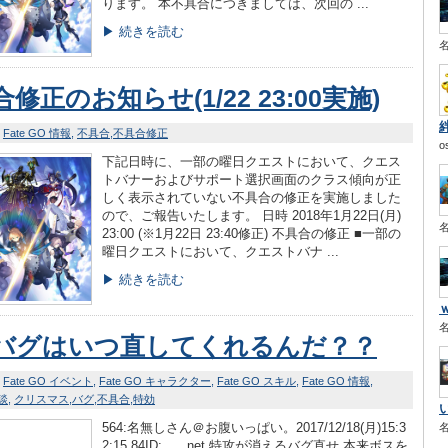
ります。 本不具合につきましては、次回の ...
▶ 続きを読む
修正のお知らせ(1/22 23:00実施)
Fate GO 情報
不具合
不具合修正
o
下記日時に、一部の曜日クエストにおいて、クエス
トバナーおよびサポート選択画面のクラス傾向が正
しく表示されていない不具合の修正を実施しました
ので、ご報告いたします。 日時 2018年1月22日(月)
23:00 (※1月22日 23:40修正) 不具合の修正 ■一部の
曜日クエストにおいて、クエストバナ ...
▶ 続きを読む
バグはいつ直してくれるんだ？？
Fate GO イベント
Fate GO キャラクター
Fate GO スキル
Fate GO 情報
雑談
クリスマス
バグ
不具合
特効
564:名無しさん＠お腹いっぱい。2017/12/18(月)15:3
2:15.84ID:___.net 特攻が消えるバグ直せ 本来ボスを