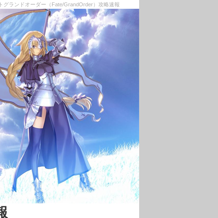
ンドオーダー（Fate/GrandOrder）攻略速報
報