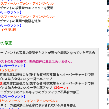
ヤスフィール・フォン・アインツベルン
ーヴァントの攻撃時のエフェクトを更新
のサーヴァント】
ヤスフィール・フォン・アインツベルン
ーヴァントの幕間の物語を追加
のサーヴァント】
イヴ 第1節
o
合の修正
サーヴァントの宝具の説明テキストが誤った表記となっていた不具合
キストのみの変更で、効果自体に変更はありません。
象のサーヴァント】
リュンヒルデ
前)敵単体に超強力な[愛する者]特攻攻撃＆＜オーバーチャージで特
プ＞＆味方全体のスター発生率アップ
後)
敵単体に超強力な[愛する者]特攻攻撃＆＜オーバーチャージで特
プ＞＆味方全体のスター発生率アップ
（3ターン）
サーヴァントのバトルキャラのグラフィック不具合の修正
象のサーヴァント】
リヤスフィール・フォン・アインツベルン
エネミーの消滅演出が正常に表示されない不具合を修正