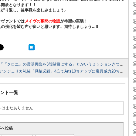
も開放となります！！
も折り返し、後半戦を楽しみましょう♪
ーヴァントでは
メイヴの幕間の物語
が待望の実装！
具の強化を望む声が多いと思います。期待しましょう…!!
「『クロエ』の霊基再臨を3段階目にする」とかいうミッションきついわー！金種火いくつぐらい使うんだよ
アンジェリカ礼装「見敵必殺」4凸でArts10％アップに宝具威力20％アップって結構強くないか？？
ント一覧
トはまだありません
事へ投稿