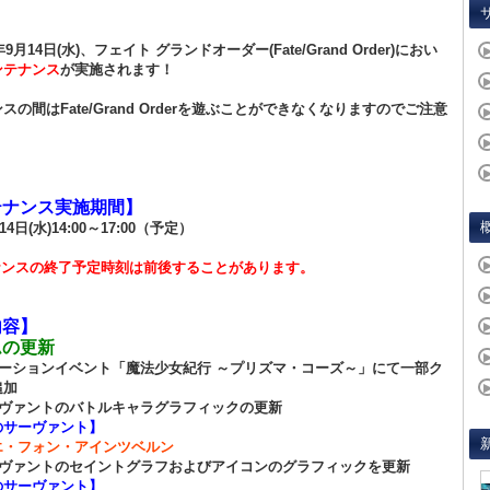
年9月14日(水)、フェイト グランドオーダー(Fate/Grand Order)におい
ンテナンス
が実施されます！
スの間はFate/Grand Orderを遊ぶことができなくなりますのでご注意
。
テナンス実施期間】
14日(水)14:00～17:00（予定）
ナンスの終了予定時刻は前後することがあります。
内容】
ムの更新
レーションイベント「魔法少女紀行 ～プリズマ・コーズ～」にて一部ク
追加
ーヴァントのバトルキャラグラフィックの更新
のサーヴァント】
エ・フォン・アインツベルン
ーヴァントのセイントグラフおよびアイコンのグラフィックを更新
のサーヴァント】