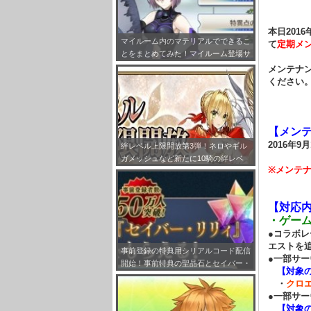
本日2016
マイルーム内のマテリアルでできるこ
て
定期メ
とをまとめてみた！マイルーム登場サ
ーヴァント設定も！
メンテナン
ください
【メン
2016年9月
絆レベル上限開放第3弾！ネロやギル
ガメッシュなど新たに10騎の絆レベ
※メンテ
ルが最大Lv.10まで開放!!
【対応
・ゲー
●コラボ
エストを
事前登録の特典用シリアルコード配信
●一部サ
開始！事前特典の聖晶石とセイバー・
【対象
リリィの受け取り方法をまとめてみ
・
クロ
た！
●一部サ
【対象