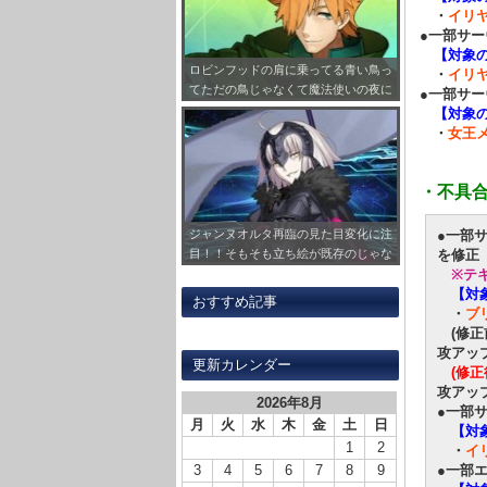
・
イリ
●一部サ
【対象
ロビンフッドの肩に乗ってる青い鳥っ
・
イリ
てただの鳥じゃなくて魔法使いの夜に
●一部サ
出てくるロビンなのな！ロビンonロ
【対象
ビンｗｗｗ
・
女王メ
・不具
●一部
ジャンヌオルタ再臨の見た目変化に注
を修正
目！！そもそも立ち絵が既存のじゃな
※テ
く描き下ろしだっただけで不意打ちで
【対
したｗｗｗ
おすすめ記事
・
ブ
(修正
攻アッ
更新カレンダー
(修正
攻アッ
2026年8月
●一部
月
火
水
木
金
土
日
【対
1
2
・
イ
●一部
3
4
5
6
7
8
9