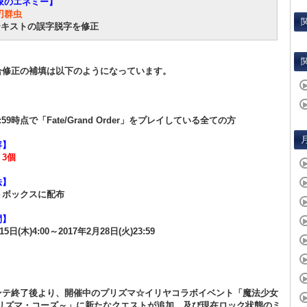
象のエネミー】
刃群虫
テキストの誤字脱字を修正
合修正の補填は以下のようになっています。
】
)13:59時点で「Fate/Grand Order」をプレイしている全ての方
容】
3個
法】
トボックスに配布
間】
15日(木)4:00～2017年2月28日(火)23:59
ンテ終了後より、開催中のプリズマ☆イリヤコラボイベント「魔法少女
プリズマ・コーズ～」に新たなクエストが追加、及び現在ロック状態のミ