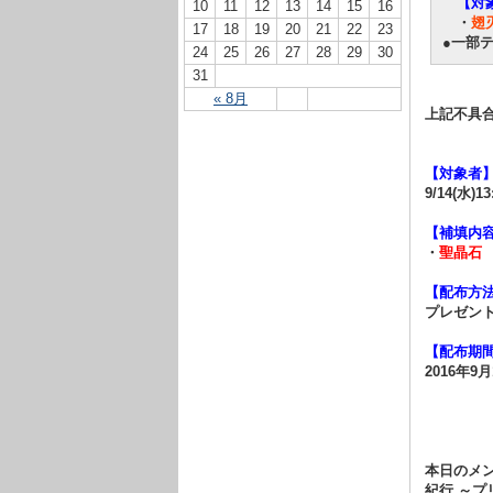
【対
10
11
12
13
14
15
16
・
翅
17
18
19
20
21
22
23
●一部
24
25
26
27
28
29
30
31
« 8月
上記不具
【対象者
9/14(水
【補填内
・
聖晶石 
【配布方
プレゼン
【配布期
2016年9月
本日のメ
紀行 ～