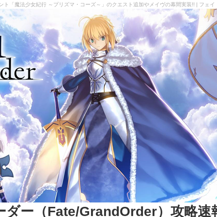
ベント「魔法少女紀行 ～プリズマ・コーズ～」のクエスト追加やメイヴの幕間実装!! | フェイトグラ
（Fate/GrandOrder）攻略速