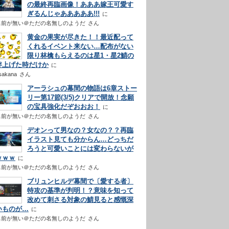
の最終再臨画像！あああ嫁王可愛す
ぎるんじゃあああああ!!!
名前が無い＠ただの名無しのようだ
さん
黄金の果実が尽きた！！最近配って
くれるイベント来ない…配布がない
限り林檎もらえるのは星1・星2鯖の
絆上げた時だけか
sakana
さん
アーラシュの幕間の物語は6章ストー
リー第17節(3/5)クリアで開放！念願
の宝具強化だぞおおお！
名前が無い＠ただの名無しのようだ
さん
デオンって男なの？女なの？？再臨
イラスト見ても分からん…どっちだ
ろうと可愛いことには変わらないが
ｗｗｗ
名前が無い＠ただの名無しのようだ
さん
ブリュンヒルデ幕間で〔愛する者〕
特攻の基準が判明！？意味を知って
改めて刺さる対象の鯖見ると感慨深
いものが…
名前が無い＠ただの名無しのようだ
さん