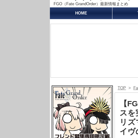
FGO（Fate GrandOrder）最新情報まとめ
HOME
TOP
>
F
【FG
スを
リズ
イヴ