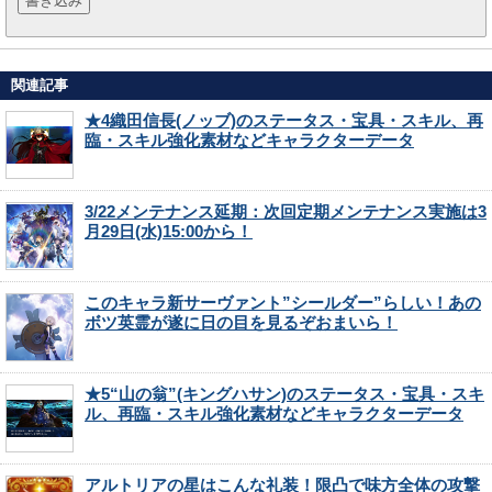
関連記事
★4織田信長(ノッブ)のステータス・宝具・スキル、再
臨・スキル強化素材などキャラクターデータ
3/22メンテナンス延期：次回定期メンテナンス実施は3
月29日(水)15:00から！
このキャラ新サーヴァント”シールダー”らしい！あの
ボツ英霊が遂に日の目を見るぞおまいら！
★5“山の翁”(キングハサン)のステータス・宝具・スキ
ル、再臨・スキル強化素材などキャラクターデータ
アルトリアの星はこんな礼装！限凸で味方全体の攻撃