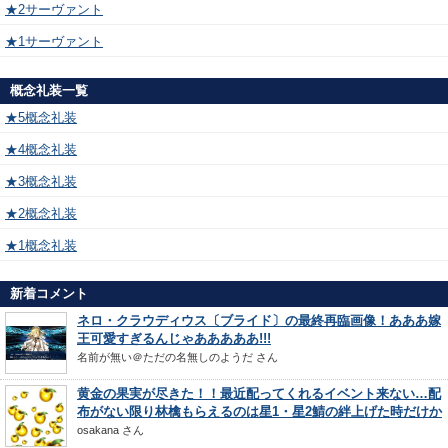
★2サーヴァント
★1サーヴァント
概念礼装一覧
★5概念礼装
★4概念礼装
★3概念礼装
★2概念礼装
★1概念礼装
新着コメント
ネロ・クラウディウス〔ブライド〕の最終再臨画像！あああ嫁
王可愛すぎるんじゃあああああ!!!
名前が無い＠ただの名無しのようだ
さん
黄金の果実が尽きた！！最近配ってくれるイベント来ない…配
布がない限り林檎もらえるのは星1・星2鯖の絆上げた時だけか
osakana
さん