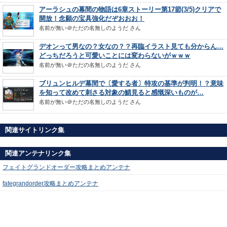
アーラシュの幕間の物語は6章ストーリー第17節(3/5)クリアで
開放！念願の宝具強化だぞおおお！
名前が無い＠ただの名無しのようだ
さん
デオンって男なの？女なの？？再臨イラスト見ても分からん…
どっちだろうと可愛いことには変わらないがｗｗｗ
名前が無い＠ただの名無しのようだ
さん
ブリュンヒルデ幕間で〔愛する者〕特攻の基準が判明！？意味
を知って改めて刺さる対象の鯖見ると感慨深いものが…
名前が無い＠ただの名無しのようだ
さん
関連サイトリンク集
関連アンテナリンク集
フェイトグランドオーダー攻略まとめアンテナ
fategrandorder攻略まとめアンテナ