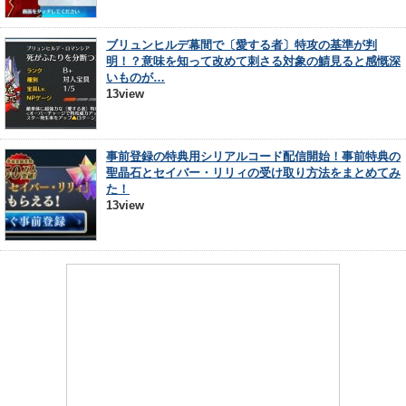
ブリュンヒルデ幕間で〔愛する者〕特攻の基準が判
明！？意味を知って改めて刺さる対象の鯖見ると感慨深
いものが…
13view
事前登録の特典用シリアルコード配信開始！事前特典の
聖晶石とセイバー・リリィの受け取り方法をまとめてみ
た！
13view