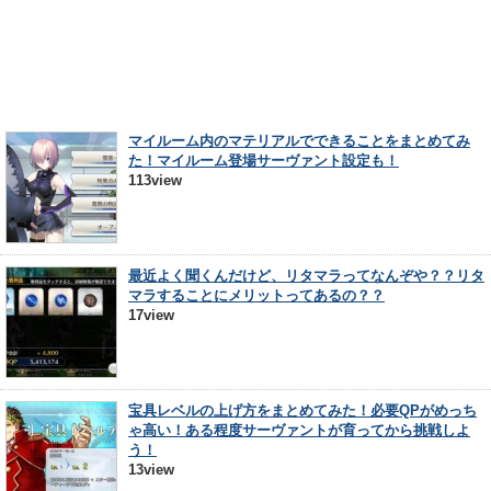
マイルーム内のマテリアルでできることをまとめてみ
た！マイルーム登場サーヴァント設定も！
113view
最近よく聞くんだけど、リタマラってなんぞや？？リタ
マラすることにメリットってあるの？？
17view
宝具レベルの上げ方をまとめてみた！必要QPがめっち
ゃ高い！ある程度サーヴァントが育ってから挑戦しよ
う！
13view