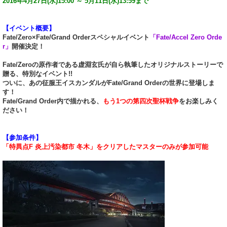
2016年4月27日(水)15:00 ～ 5月11日(水)13:59まで
【イベント概要】
Fate/Zero×Fate/Grand Orderスペシャルイベント
「Fate/Accel Zero Orde
r」
開催決定！
Fate/Zeroの原作者である虚淵玄氏が自ら執筆したオリジナルストーリーで
贈る、特別なイベント!!
ついに、あの征服王イスカンダルがFate/Grand Orderの世界に登場しま
す！
Fate/Grand Order内で描かれる、
もう1つの第四次聖杯戦争
をお楽しみく
ださい！
【参加条件】
「特異点F 炎上汚染都市 冬木」をクリアしたマスターのみが参加可能