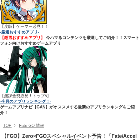
【
度版】ゲーマー必見！！
-厳選おすすめアプリ-
【厳選おすすめアプリ】
今ハマるコンテンツを厳選してご紹介！！スマート
フォン向けおすすめゲームアプリ
【無課金勢必見！トップ5】
-今月のアプリランキング！-
ゲームアプリナビ【GAN】がオススメする最新のアプリランキングをご紹
介！
TOP
>
Fate GO 情報
【FGO】Zero×FGOスペシャルイベント予告！「Fate/Accel