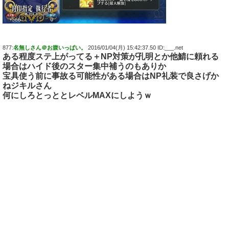
877:
名無しさん＠お腹いっぱい。
2016/01/04(月) 15:42:37.50 ID:___.net
ある程度ステ上がってる＋NP対策が孔明とか他鯖に頼れる
場合はハイド後のスター集中補うのもありか
宝具使う前に事故る可能性がある場合はNP礼装で良さげか
ねジキルさん
何にしろとっととレベルMAXにしようｗ