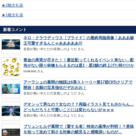
★2概念礼装
★1概念礼装
新着コメント
ネロ・クラウディウス〔ブライド〕の最終再臨画像！あああ嫁
王可愛すぎるんじゃあああああ!!!
名前が無い＠ただの名無しのようだ
さん
黄金の果実が尽きた！！最近配ってくれるイベント来ない…配
布がない限り林檎もらえるのは星1・星2鯖の絆上げた時だけか
osakana
さん
アーラシュの幕間の物語は6章ストーリー第17節(3/5)クリアで
開放！念願の宝具強化だぞおおお！
名前が無い＠ただの名無しのようだ
さん
デオンって男なの？女なの？？再臨イラスト見ても分からん…
どっちだろうと可愛いことには変わらないがｗｗｗ
名前が無い＠ただの名無しのようだ
さん
ブリュンヒルデ幕間で〔愛する者〕特攻の基準が判明！？意味
を知って改めて刺さる対象の鯖見ると感慨深いものが…