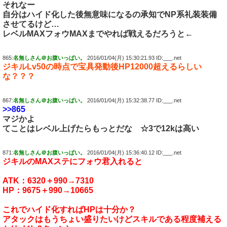
それなー
自分はハイド化した後無意味になるの承知でNP系礼装装備
させてるけど…
レベルMAXフォウMAXまでやれば戦えるだろうと←
865:
名無しさん＠お腹いっぱい。
2016/01/04(月) 15:30:21.93 ID:___.net
ジキルLv50の時点で宝具発動後HP12000超えるらしい
な？？？
867:
名無しさん＠お腹いっぱい。
2016/01/04(月) 15:32:38.77 ID:___.net
>>865
マジかよ
てことはレベル上げたらもっとだな ☆3で12kは高い
871:
名無しさん＠お腹いっぱい。
2016/01/04(月) 15:36:40.12 ID:___.net
ジキルのMAXステにフォウ君入れると
ATK：6320＋990→7310
HP：9675＋990→10665
これでハイド化すればHPは十分か？
アタックはもうちょい盛りたいけどスキルである程度補える