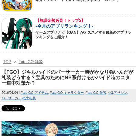
【無課金勢必見！トップ5】
-今月のアプリランキング！-
ゲームアプリナビ【GAN】がオススメする最新のアプリラ
ンキングをご紹介！
TOP
>
Fate GO 雑談
【FGO】ジキルハイドのバーサーカー時がかなり強いんだが
礼装どうする？宝具のためにNP系付けるかハイド時のスタ
ー集中対策か？
2016/01/04
Fate GO アイテム
Fate GO キャラクター
Fate GO 雑談
☆3
アサシン
バーサーカー
概念礼装