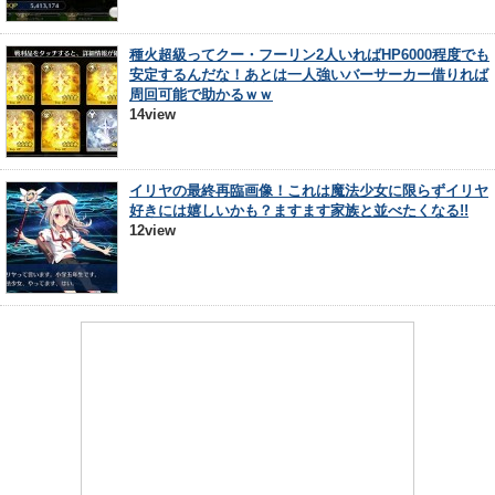
種火超級ってクー・フーリン2人いればHP6000程度でも
安定するんだな！あとは一人強いバーサーカー借りれば
周回可能で助かるｗｗ
14view
イリヤの最終再臨画像！これは魔法少女に限らずイリヤ
好きには嬉しいかも？ますます家族と並べたくなる!!
12view