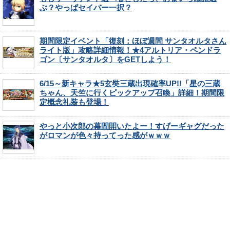
ぶ？やっぱセイバー一択？
期間限定イベント「復刻：ほぼ週間 サンタオルタさん
ライト版」攻略詳細情報！★4アルトリア・ペンドラ
ゴン〔サンタオルタ〕をGETしよう！
6/15～新キャラ★5玄奘三蔵出現確率UP!!「星の三蔵
ちゃん、天竺に行くピックアップ召喚」詳細！期間限
定概念礼装も登場！
やっと小次郎の幕間開いたよー！すげーギャグだった
がロマンが色々持ってった感がｗｗｗ