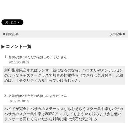
◀ 前の記事
次の記事 ▶
コメント一覧
名前が無い＠ただの名無しのようだ
2016/1/5 16:32
封印指定限凸すればランサー並になるのなら、ハロエリやアンデルセン
のようなキャスタークラスで無喜の怪物持ち（できれば欠片付き）と組
めば、十分クリティカル狙っていけるじゃん。
名前が無い＠ただの名無しのようだ
2016/1/4 18:09
ハイドが完全にバサカのステータスならおそらくスター集中率もバサカ
バサカのスター集中率は800%アップしてもようやく並みより少し低い
ランサーと同じくらいだから封印指定は焼石な気がする