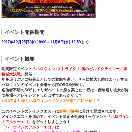
イベント開催期間
2017年10月25日(水) 18:00～11月8日(水) 12:59
まで
イベント概要
期間限定イベント
「ハロウィン･ストライク！ 魔のビルドクライマー／姫
路城大決戦」
開催！
年を追うごとに特異点としての変貌を遂げ、さらに拡大し続けようとする
ハロウィンのイベント会場から謎のSOSが届く。
送信者不明のSOSにエリザベートの身を案じた一行は、例年通り彼女が待
つ墓場へとレイシフトしたはずであったが…？
2015年より続くハロウィンイベント3部作ここに完結！？
このイベントのメインクエストは
前半と後半
に分けて開放されます。
メインクエストを進めて、イベント限定★4(SR)サーヴァント
「ハロウィン
のアルターエゴ」
をゲットしましょう！
「ハロウィンのアルターエゴ」
は