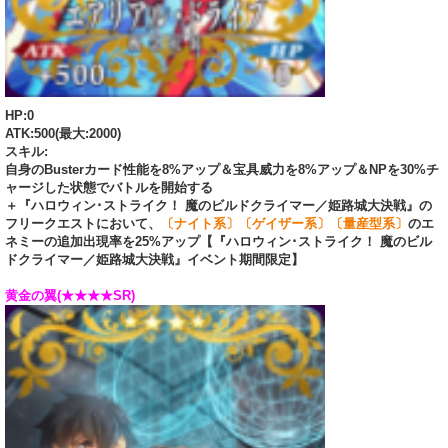
HP:0
ATK:500(最大:2000)
スキル:
自身のBusterカード性能を8%アップ＆宝具威力を8%アップ＆NPを30%チ
ャージした状態でバトルを開始する
＋『ハロウィン･ストライク！ 魔のビルドクライマー／姫路城大決戦』の
フリークエストにおいて、
〔ナイト系〕〔ゲイザー系〕〔量産型系〕
のエ
ネミーの追加出現率を25%アップ【『ハロウィン･ストライク！ 魔のビル
ドクライマー／姫路城大決戦』イベント期間限定】
黄金の翼(★★★★SR)