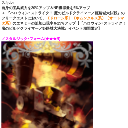
スキル:
自身の宝具威力を20%アップ＆NP獲得量を5%アップ
＋ 『ハロウィン･ストライク！ 魔のビルドクライマー／姫路城大決戦』の
フリークエストにおいて、
〔ドローン系〕〔ホムンクルス系〕〔オートマ
タ系〕
のエネミーの追加出現率を25%アップ【『ハロウィン･ストライク！
魔のビルドクライマー／姫路城大決戦』イベント期間限定】
ノスタルジック･フォーム(★★★R)