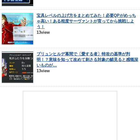
宝具レベルの上げ方をまとめてみた！必要QPがめっち
ゃ高い！ある程度サーヴァントが育ってから挑戦しよ
う！
13view
ブリュンヒルデ幕間で〔愛する者〕特攻の基準が判
明！？意味を知って改めて刺さる対象の鯖見ると感慨深
いものが…
13view