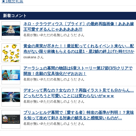
★1概念礼装
新着コメント
ネロ・クラウディウス〔ブライド〕の最終再臨画像！あああ嫁
王可愛すぎるんじゃあああああ!!!
名前が無い＠ただの名無しのようだ
さん
黄金の果実が尽きた！！最近配ってくれるイベント来ない…配
布がない限り林檎もらえるのは星1・星2鯖の絆上げた時だけか
osakana
さん
アーラシュの幕間の物語は6章ストーリー第17節(3/5)クリアで
開放！念願の宝具強化だぞおおお！
名前が無い＠ただの名無しのようだ
さん
デオンって男なの？女なの？？再臨イラスト見ても分からん…
どっちだろうと可愛いことには変わらないがｗｗｗ
名前が無い＠ただの名無しのようだ
さん
ブリュンヒルデ幕間で〔愛する者〕特攻の基準が判明！？意味
を知って改めて刺さる対象の鯖見ると感慨深いものが…
名前が無い＠ただの名無しのようだ
さん