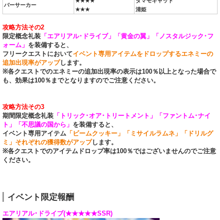
★★★★
タマモキャット
バーサーカー
★★★
清姫
攻略方法その2
限定概念礼装
「エアリアル･ドライブ」「黄金の翼」「ノスタルジック･フ
ォーム」
を装備すると、
フリークエストにおいて
イベント専用アイテムをドロップするエネミーの
追加出現率がアップ
します。
※各クエストでのエネミーの追加出現率の表示は100％以上となった場合で
も、効果は100％までとなりますのでご注意ください。
攻略方法その3
期間限定概念礼装
「トリック･オア･トリートメント」「ファントム･ナイ
ト」「不思議の国から」
を装備すると、
イベント専用アイテム
「ビームクッキー」「ミサイルラムネ」「ドリルグ
ミ」それぞれの獲得数がアップ
します。
※各クエストでのアイテムドロップ率は100％ではございませんのでご注意
ください。
イベント限定報酬
エアリアル･ドライブ(★★★★★SSR)