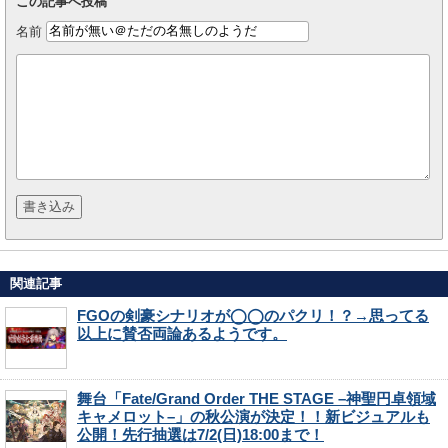
この記事へ投稿
名前
関連記事
FGOの剣豪シナリオが◯◯のパクリ！？→思ってる
以上に賛否両論あるようです。
舞台「Fate/Grand Order THE STAGE –神聖円卓領域
キャメロット–」の秋公演が決定！！新ビジュアルも
公開！先行抽選は7/2(日)18:00まで！