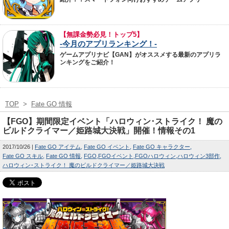
【無課金勢必見！トップ5】
-今月のアプリランキング！-
ゲームアプリナビ【GAN】がオススメする最新のアプリラ
ンキングをご紹介！
TOP
>
Fate GO 情報
【FGO】期間限定イベント「ハロウィン･ストライク！ 魔の
ビルドクライマー／姫路城大決戦」開催！情報その1
2017/10/26
Fate GO アイテム
Fate GO イベント
Fate GO キャラクター
Fate GO スキル
Fate GO 情報
FGO
FGOイベント
FGOハロウィン
ハロウィン3部作
ハロウィン･ストライク！ 魔のビルドクライマー／姫路城大決戦