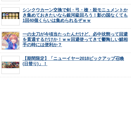
シンクウカーン交換で剣・弓・槍・殺モニュメントか
き集めておきたいなら銀河級回ろう！影の国なくても
1回40個くらいは集められるぞｗｗ
一の太刀が今頃当たったんだけど、必中状態って回避
を貫通するだけか！ｗｗ回避使ってきて鬱陶しい鯖相
手の時には便利か？
【期間限定】「ニューイヤー2018ピックアップ召喚
(日替り)」！