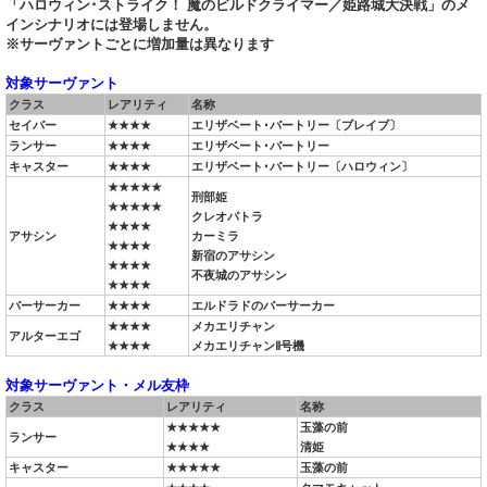
「ハロウィン･ストライク！ 魔のビルドクライマー／姫路城大決戦」のメ
インシナリオには登場しません。
※サーヴァントごとに増加量は異なります
対象サーヴァント
クラス
レアリティ
名称
セイバー
★★★★
エリザベート･バートリー〔ブレイブ〕
ランサー
★★★★
エリザベート･バートリー
キャスター
★★★★
エリザベート･バートリー〔ハロウィン〕
★★★★★
刑部姫
★★★★★
クレオパトラ
★★★★
アサシン
カーミラ
★★★★
新宿のアサシン
★★★★
不夜城のアサシン
★★★★
バーサーカー
★★★★
エルドラドのバーサーカー
★★★★
メカエリチャン
アルターエゴ
★★★★
メカエリチャンⅡ号機
対象サーヴァント・メル友枠
クラス
レアリティ
名称
★★★★★
玉藻の前
ランサー
★★★★
清姫
キャスター
★★★★★
玉藻の前