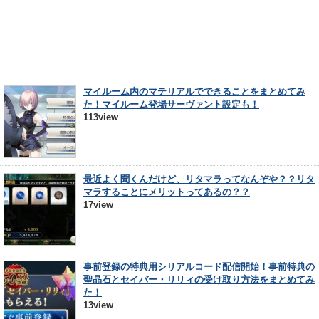
マイルーム内のマテリアルでできることをまとめてみ
た！マイルーム登場サーヴァント設定も！
113view
最近よく聞くんだけど、リタマラってなんぞや？？リタ
マラすることにメリットってあるの？？
17view
事前登録の特典用シリアルコード配信開始！事前特典の
聖晶石とセイバー・リリィの受け取り方法をまとめてみ
た！
13view