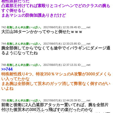
相性抜群だった
凸遮那王付けてれば素殴りとコインヘンでどのクラスの腕も
すぐ倒せるし
まあマシュの防御加護ありきだけど
742:
名無しさん＠お腹いっぱい。
2017/06/07(水) 12:31:09.45 ID:___.net
大江山36ターンかかってやっと倒せたｗｗｗ
744:
名無しさん＠お腹いっぱい。
2017/06/07(水) 12:33:23.85 ID:___.net
腕全部倒してからでなくても途中でイバラギンにダメージ通
るようになってたね
748:
名無しさん＠お腹いっぱい。
2017/06/07(水) 12:37:13.31 ID:___.net
>>744
特殊耐性残り4つ、特攻350％マシュのA攻撃が3000ダメくら
い入ってたかな
まあ腕は全部倒して茨木のガッツ消して弊害なく倒すのがい
いよね
755:
名無しさん＠お腹いっぱい。
2017/06/07(水) 12:44:20.39 ID:___.net
前衛と後衛に2人凸遮那アタッカー置いてれば、腕を全部片
付けた後茨木の300万ふっ飛ばすの楽だったのかな