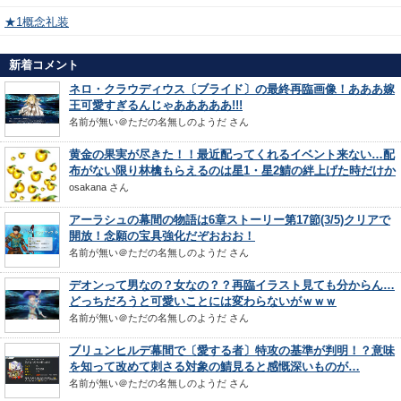
★1概念礼装
新着コメント
ネロ・クラウディウス〔ブライド〕の最終再臨画像！あああ嫁
王可愛すぎるんじゃあああああ!!!
名前が無い＠ただの名無しのようだ
さん
黄金の果実が尽きた！！最近配ってくれるイベント来ない…配
布がない限り林檎もらえるのは星1・星2鯖の絆上げた時だけか
osakana
さん
アーラシュの幕間の物語は6章ストーリー第17節(3/5)クリアで
開放！念願の宝具強化だぞおおお！
名前が無い＠ただの名無しのようだ
さん
デオンって男なの？女なの？？再臨イラスト見ても分からん…
どっちだろうと可愛いことには変わらないがｗｗｗ
名前が無い＠ただの名無しのようだ
さん
ブリュンヒルデ幕間で〔愛する者〕特攻の基準が判明！？意味
を知って改めて刺さる対象の鯖見ると感慨深いものが…
名前が無い＠ただの名無しのようだ
さん