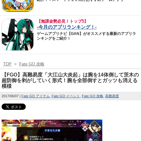
【無課金勢必見！トップ5】
-今月のアプリランキング！-
ゲームアプリナビ【GAN】がオススメする最新のアプリラ
ンキングをご紹介！
TOP
>
Fate GO 攻略
【FGO】高難易度「大江山大炎起」は腕を14体倒して茨木の
超防御を剥がしていく形式！腕を全部倒すとガッツも消える
模様
2017/06/07
Fate GO アイテム
Fate GO イベント
Fate GO 攻略
高難易度