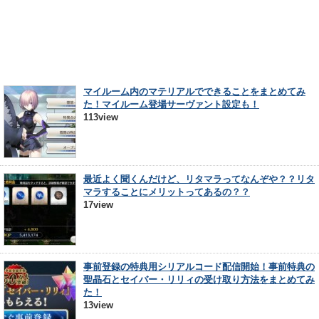
マイルーム内のマテリアルでできることをまとめてみ
た！マイルーム登場サーヴァント設定も！
113view
最近よく聞くんだけど、リタマラってなんぞや？？リタ
マラすることにメリットってあるの？？
17view
事前登録の特典用シリアルコード配信開始！事前特典の
聖晶石とセイバー・リリィの受け取り方法をまとめてみ
た！
13view