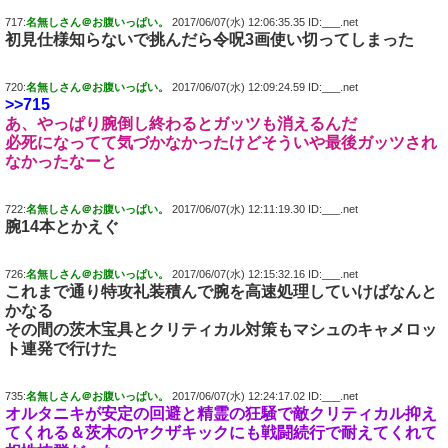
717:
名無しさん＠お腹いっぱい。
2017/06/07(水) 12:06:35.35 ID:___.net
初見仕様知らないで挑んだら令呪3画使い切ってしまった
720:
名無しさん＠お腹いっぱい。
2017/06/07(水) 12:09:24.59 ID:___.net
>>715
あ、やっぱり腕倒し終わるとガッツも消えるんだ
必死になってて気づかなかったけどそういや最後ガッツされ
なかったなーと
722:
名無しさん＠お腹いっぱい。
2017/06/07(水) 12:11:19.30 ID:___.net
腕14本とかえぐ
726:
名無しさん＠お腹いっぱい。
2017/06/07(水) 12:15:32.16 ID:___.net
これまで通り特攻礼装積んで腕を高速処理していけばなんと
かなる
その間の茨木宝具とクリティカル対策もマシュのキャメロッ
ト連発で行けた
735:
名無しさん＠お腹いっぱい。
2017/06/07(水) 12:24:17.02 ID:___.net
オルタニキが安定の回避と精霊の狂騒で敵クリティカル抑え
てくれる＆茨木のヤクザキックにも戦闘続行で耐えてくれて