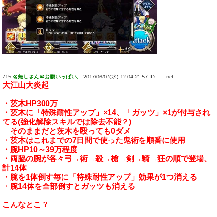
715:
名無しさん＠お腹いっぱい。
2017/06/07(水) 12:04:21.57 ID:___.net
大江山大炎起
・茨木HP300万
・茨木に「特殊耐性アップ」×14、「ガッツ」×1が付与され
てる(強化解除スキルでは除去不能？)
そのままだと茨木を殴っても0ダメ
・茨木はこれまでの7日間で使った鬼術を順番に使用
・腕HP10～39万程度
・両脇の腕が各々弓→術→殺→槍→剣→騎→狂の順で登場、
計14体
・腕を1体倒す毎に「特殊耐性アップ」効果が1つ消える
・腕14体を全部倒すとガッツも消える
こんなとこ？