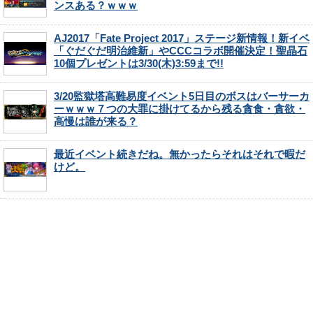
ンスある？ｗｗｗ
AJ2017「Fate Project 2017」ステージ新情報！新イベ
「ぐだぐだ明治維新」やCCCコラボ開催決定！聖晶石
10個プレゼントは3/30(木)3:59まで!!
3/20監獄塔高難易度イベント5日目のボスはバーサーカ
ーｗｗｗ７つの大罪に掛けてるから残る貪食・貪欲・
高慢は誰が来る？
最近イベント続きだね。無かったらそれはそれで暇だ
けど。