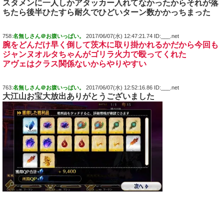
スタメンに一人しかアタッカー入れてなかったからそれが落
ちたら後半ひたすら耐久でひどいターン数かかっちまった
758:
名無しさん＠お腹いっぱい。
2017/06/07(水) 12:47:21.74 ID:___.net
腕をどんだけ早く倒して茨木に取り掛かれるかだから今回も
ジャンヌオルタちゃんがゴリラ火力で殴ってくれた
アヴェはクラス関係ないからやりやすい
763:
名無しさん＠お腹いっぱい。
2017/06/07(水) 12:52:16.86 ID:___.net
大江山お宝大放出ありがとうございました