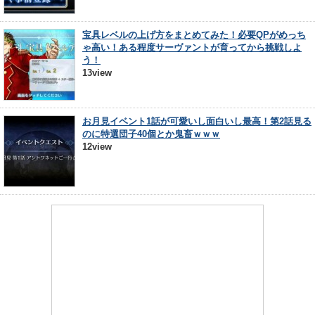
宝具レベルの上げ方をまとめてみた！必要QPがめっち
ゃ高い！ある程度サーヴァントが育ってから挑戦しよ
う！
13view
お月見イベント1話が可愛いし面白いし最高！第2話見る
のに特選団子40個とか鬼畜ｗｗｗ
12view