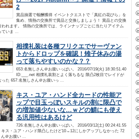
2
賞品抽選で報酬獲得 イベントクエストで「真紅の花びら」を
集め、情熱の交換所で賞品と交換しましょう！ 賞品との交換
行われます。 情熱の交換所では、ラインナップごとに当たりアイテム
いま ...
相撲礼装は各種フリクエでサーヴァン
トからドロップを確認！雉子休みの湯
って落ちやすいのかな？？
653:名無しさん＠お腹いっぱい。 2016/07/19(火) 18:30:51.40
ID:___.net 相撲礼装割とよく落ちるな 限凸2枚目でレイドが
った 657:名無しさん＠お腹いっ ...
キス・ユア・ハンド全カードの性能ア
ップで目玉っぽいスキルの割に限凸で
の増加値少ないな…ｗどの鯖にも使え
る汎用性はあるけど
726:名無しさん＠お腹いっぱい。 2016/03/12(土) 00:24:41.55
_.net キス・ユア・ハンド限凸したけど10→12にしかアップしなかった 72
ん＠お腹い ...