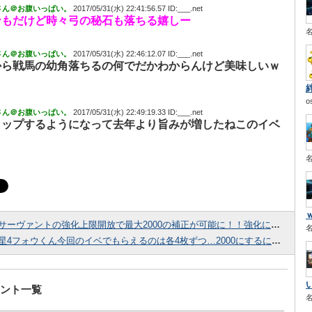
さん＠お腹いっぱい。
2017/05/31(水) 22:41:56.57 ID:___.net
ンもだけど時々弓の秘石も落ちる嬉しー
さん＠お腹いっぱい。
2017/05/31(水) 22:46:12.07 ID:___.net
から戦馬の幼角落ちるの何でだかわからんけど美味しいｗ
o
さん＠お腹いっぱい。
2017/05/31(水) 22:49:19.33 ID:___.net
ロップするようになって去年より旨みが増したねこのイベ
サーヴァントの強化上限開放で最大2000の補正が可能に！！強化に必要な「★4(SR)フォウくん」が新登場
星4フォウくん今回のイベでもらえるのは各4枚ずつ…2000にするには50枚必要なんだが今後はどう入手するのか
ント一覧