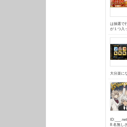
は抽選で
が１つ入って
大分楽にな
ID:__
8:名無しさ