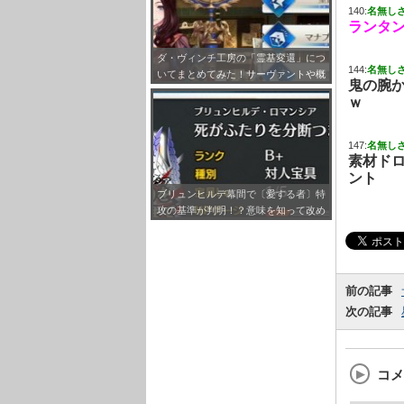
140:
名無し
ランタ
ダ・ヴィンチ工房の「霊基変還」につ
144:
名無し
いてまとめてみた！サーヴァントや概
鬼の腕
念礼装をQPに変えられえるぞ！
ｗ
147:
名無し
素材ド
ント
ブリュンヒルデ幕間で〔愛する者〕特
攻の基準が判明！？意味を知って改め
て刺さる対象の鯖見ると感慨深いもの
が…
前の記事
次の記事
コメ