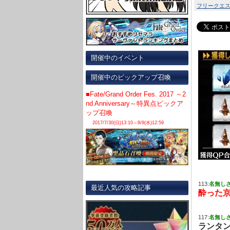
フリークエス
開催中のイベント
開催中のピックアップ召喚
■Fate/Grand Order Fes. 2017 ～2
nd Anniversary～特異点ピックア
ップ召喚
2017/7/30(日)13:10～8/9(水)12:59
113:
名無し
最近人気の攻略記事
酔った
117:
名無し
ランタ