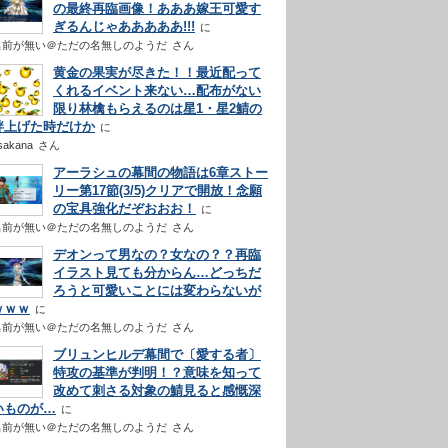
の最終再臨画像！あああ嫁王可愛す
ぎるんじゃあああああ!!!
名前が無い＠ただの名無しのようだ
さん
黄金の果実が尽きた！！最近配って
くれるイベント来ない…配布がない
限り林檎もらえるのは星1・星2鯖の
絆上げた時だけか
sakana
さん
アーラシュの幕間の物語は6章ストー
リー第17節(3/5)クリアで開放！念願
の宝具強化だぞおおお！
名前が無い＠ただの名無しのようだ
さん
デオンって男なの？女なの？？再臨
イラスト見ても分からん…どっちだ
ろうと可愛いことには変わらないが
ｗｗｗ
名前が無い＠ただの名無しのようだ
さん
ブリュンヒルデ幕間で〔愛する者〕
特攻の基準が判明！？意味を知って
改めて刺さる対象の鯖見ると感慨深
いものが…
名前が無い＠ただの名無しのようだ
さん