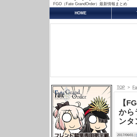
FGO（Fate GrandOrder）最新情報まとめ
HOME
TOP
>
F
【F
から
ンタ
2017/06/01