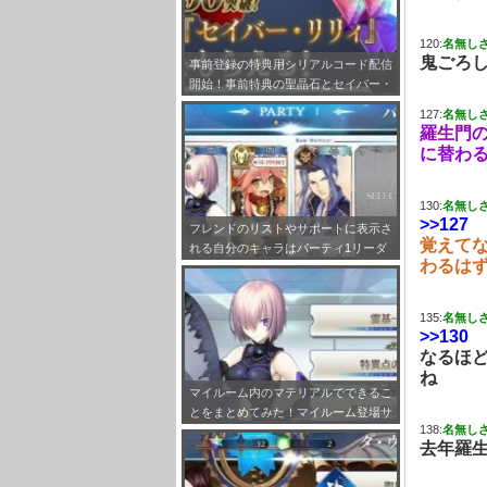
120:
名無し
鬼ごろ
事前登録の特典用シリアルコード配信
開始！事前特典の聖晶石とセイバー・
リリィの受け取り方法をまとめてみ
127:
名無し
た！
羅生門
に替わ
130:
名無し
>>127
フレンドのリストやサポートに表示さ
覚えてな
れる自分のキャラはパーティ1リーダ
わるは
ーで固定だぞ！
135:
名無し
>>130
なるほ
ね
マイルーム内のマテリアルでできるこ
とをまとめてみた！マイルーム登場サ
138:
名無し
ーヴァント設定も！
去年羅