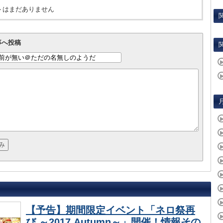
トはまだありません
事へ投稿
【予告】期間限定イベント「ネロ祭再
び ～2017 Autumn～」開催！情報その