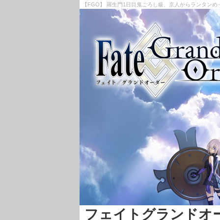
【FGO】 羅生門1日目鬼ごろし級、京人からランタンめっち
フェイトグランドオーダー