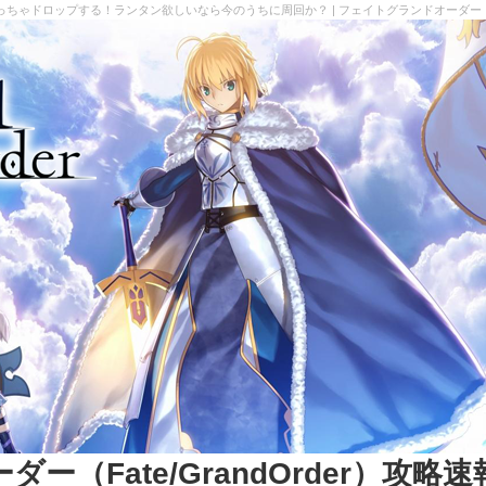
ゃドロップする！ランタン欲しいなら今のうちに周回か？ | フェイトグランドオーダー（Fate
（Fate/GrandOrder）攻略速