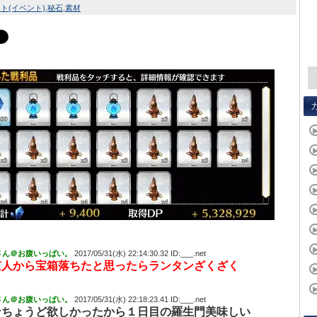
ト(イベント)
秘石
素材
さん＠お腹いっぱい。
2017/05/31(水) 22:14:30.32 ID:___.net
京人から宝箱落ちたと思ったらランタンざくざく
さん＠お腹いっぱい。
2017/05/31(水) 22:18:23.41 ID:___.net
ンちょうど欲しかったから１日目の羅生門美味しい