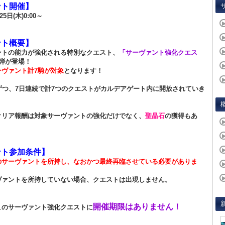
ント開催】
25日(木)0:00～
ント概要】
ントの能力が強化される特別なクエスト、
「サーヴァント強化クエス
6弾が登場！
ーヴァント計7騎が対象
となります！
ずつ、7日連続で計7つのクエストがカルデアゲート内に開放されていき
クリア報酬は対象サーヴァントの強化だけでなく、
聖晶石
の獲得もあ
ント参加条件】
のサーヴァントを所持し、なおかつ最終再臨させている必要がありま
ヴァントを所持していない場合、クエストは出現しません。
開催期限はありません！
このサーヴァント強化クエストに