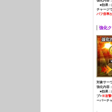
強化内容
■効果：
チャージで
バフ倍率
強化クエ
対象サー
強化内容
■効果：
プ>
※攻撃
ーバーチ