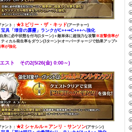
★3 ビリー・ザ・キッド
ヴァント：
(アーチャー)
宝具「壊音の霹靂」ランクがC++⇒C+++へ強化
：
自身に必中状態を付与(1ターン)＋敵単体に超強力な攻撃
※攻撃倍率が
リティカル発生率をダウン(3ターン)<オーバーチャージで効果アップ>
倍率が強化
スト その2(5/26(金) 0:00～)
★2 シャルル＝アンリ・サンソン
ヴァント：
(アサシン)