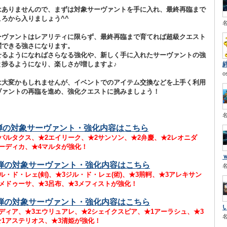
はありませんので、まずは対象サーヴァントを手に入れ、最終再臨まで
ろから入りましょう^^
ーヴァントはレアリティに限らず、最終再臨まで育てれば超級クエスト
躍できる強さになります。
せるようになればさらなる強化や、新しく手に入れたサーヴァントの強
と捗るようになり、楽しさが増しますよ♪
o
は大変かもしれませんが、イベントでのアイテム交換などを上手く利用
ヴァントの再臨を進め、強化クエストに挑みましょう！
弾の対象サーヴァント・強化内容はこちら
パルタクス、★2エイリーク、★2サンソン、★2弁慶、★2レオニダ
ーディカ、★4マルタが強化！
弾の対象サーヴァント・強化内容はこちら
ル・ド・レェ(剣)、★3ジル・ド・レェ(術)、★3荊軻、★3アレキサン
メドゥーサ、★3呂布、★3メフィストが強化！
弾の対象サーヴァント・強化内容はこちら
ディア、★3エウリュアレ、★2シェイクスピア、★1アーラシュ、★3
★1アステリオス、★3清姫が強化！