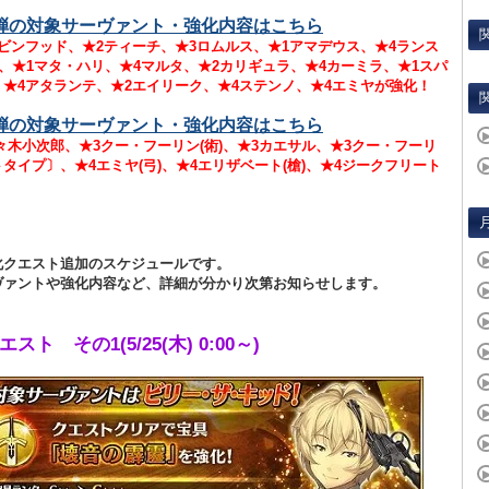
弾の対象サーヴァント・強化内容はこちら
ビンフッド、★2ティーチ、★3ロムルス、★1アマデウス、★4ランス
)、★1マタ・ハリ、★4マルタ、★2カリギュラ、★4カーミラ、★1スパ
★4アタランテ、★2エイリーク、★4ステンノ、★4エミヤが強化！
弾の対象サーヴァント・強化内容はこちら
々木小次郎、★3クー・フーリン(術)、★3カエサル、★3クー・フーリ
タイプ〕、★4エミヤ(弓)、★4エリザベート(槍)、★4ジークフリート
化クエスト追加のスケジュールです。
ヴァントや強化内容など、詳細が分かり次第お知らせします。
スト その1(5/25(木) 0:00～)