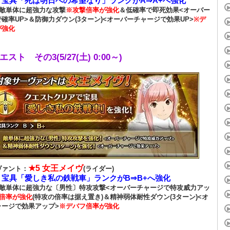
宝具「死は明日への希望なり」ランクがA⇒A+へ強化
：
敵単体に超強力な攻撃
※攻撃倍率が強化
＆低確率で即死効果<オーバー
確率UP>＆防御力ダウン(3ターン)<オーバーチャージで効果UP>
※デ
が強化
スト その3(5/27(土) 0:00～)
★5 女王メイヴ
ヴァント：
(ライダー)
宝具「愛しき私の鉄戦車」ランクがB⇒B+へ強化
：
敵単体に超強力な〔男性〕特攻攻撃<オーバーチャージで特攻威力アッ
倍率が強化
(特攻の倍率は据え置き)＆精神弱体耐性ダウン(3ターン)<オ
ャージで効果アップ>
※デバフ倍率が強化