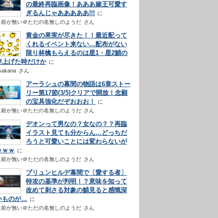
の最終再臨画像！あああ嫁王可愛す
ぎるんじゃあああああ!!!
名前が無い＠ただの名無しのようだ
さん
黄金の果実が尽きた！！最近配って
くれるイベント来ない…配布がない
限り林檎もらえるのは星1・星2鯖の
絆上げた時だけか
sakana
さん
アーラシュの幕間の物語は6章ストー
リー第17節(3/5)クリアで開放！念願
の宝具強化だぞおおお！
名前が無い＠ただの名無しのようだ
さん
デオンって男なの？女なの？？再臨
イラスト見ても分からん…どっちだ
ろうと可愛いことには変わらないが
ｗｗｗ
名前が無い＠ただの名無しのようだ
さん
ブリュンヒルデ幕間で〔愛する者〕
特攻の基準が判明！？意味を知って
改めて刺さる対象の鯖見ると感慨深
いものが…
名前が無い＠ただの名無しのようだ
さん