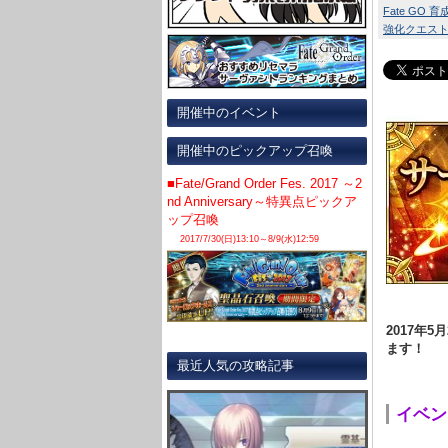
Fate GO 
強化クエス
開催中のイベント
開催中のピックアップ召喚
■Fate/Grand Order Fes. 2017 ～2
nd Anniversary～特異点ピックア
ップ召喚
2017/7/30(日)13:10～8/9(水)12:59
2017年
ます！
最近人気の攻略記事
イベン