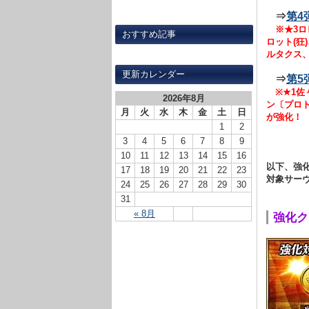
⇒
第4
※★3ロ
おすすめ記事
ロット(狂
ルタクス、
更新カレンダー
⇒
第5
※★1佐
2026年8月
ン〔プロト
月
火
水
木
金
土
日
が強化！
1
2
3
4
5
6
7
8
9
10
11
12
13
14
15
16
以下、強
17
18
19
20
21
22
23
対象サー
24
25
26
27
28
29
30
31
« 8月
強化クエ