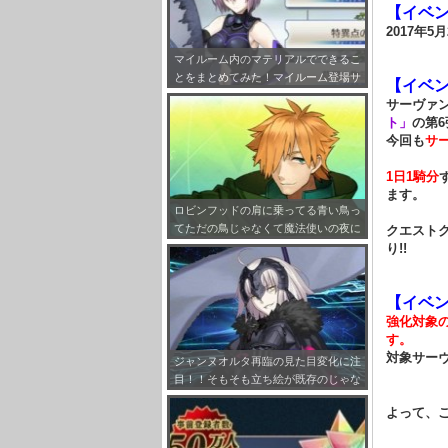
【イベ
2017年5月
マイルーム内のマテリアルでできるこ
とをまとめてみた！マイルーム登場サ
【イベ
ーヴァント設定も！
サーヴァ
ト」
の第
今回も
サ
1日1騎分
ます。
ロビンフッドの肩に乗ってる青い鳥っ
てただの鳥じゃなくて魔法使いの夜に
クエスト
出てくるロビンなのな！ロビンonロ
り!!
ビンｗｗｗ
【イベ
強化対象
す。
対象サー
ジャンヌオルタ再臨の見た目変化に注
目！！そもそも立ち絵が既存のじゃな
く描き下ろしだっただけで不意打ちで
よって、
したｗｗｗ