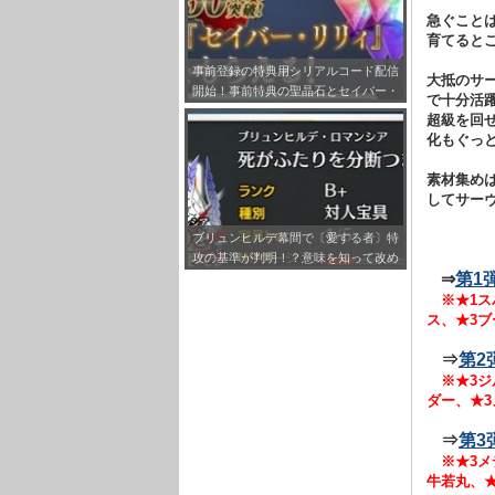
急ぐこと
育てるとこ
事前登録の特典用シリアルコード配信
大抵のサ
開始！事前特典の聖晶石とセイバー・
で十分活
リリィの受け取り方法をまとめてみ
超級を回
た！
化もぐっ
素材集め
してサー
ブリュンヒルデ幕間で〔愛する者〕特
攻の基準が判明！？意味を知って改め
⇒
第1
て刺さる対象の鯖見ると感慨深いもの
が…
※★1ス
ス、★3ブ
⇒
第2
※★3ジ
ダー、★3
⇒
第3
※★3メ
牛若丸、