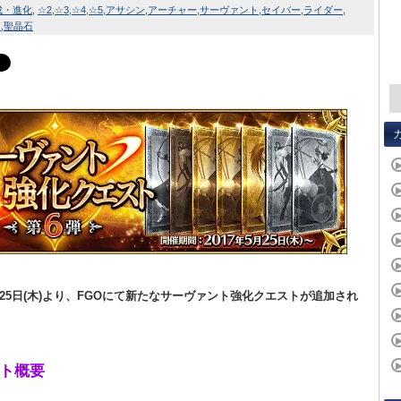
育成・進化
☆2
☆3
☆4
☆5
アサシン
アーチャー
サーヴァント
セイバー
ライダー
ト
聖晶石
5月25日(木)より、FGOにて新たなサーヴァント強化クエストが追加され
ト概要