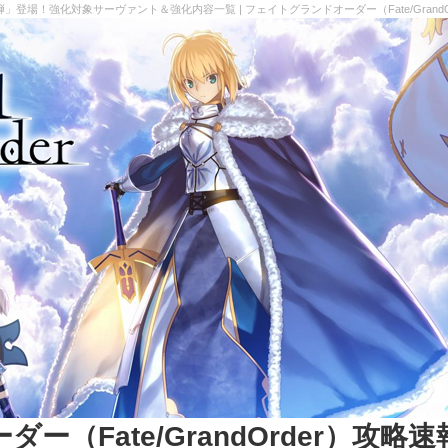
6弾」登場！強化対象サーヴァント＆強化内容一覧 | フェイトグランドオーダー（Fate/GrandO
（Fate/GrandOrder）攻略速