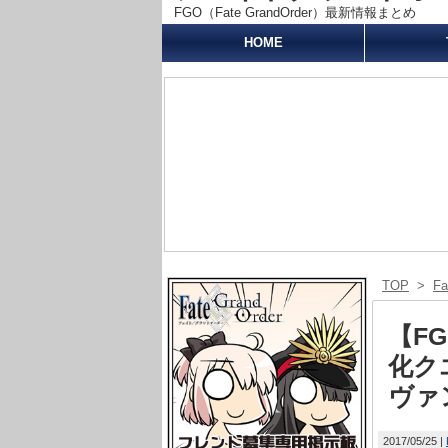
FGO（Fate GrandOrder）最新情報まとめ
HOME
TOP
>
F
【F
化ク
ヴァ
2017/05/25