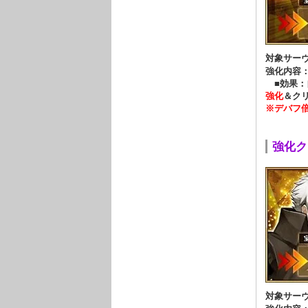
対象サー
強化内容
■効果：
強化
＆ク
※デバフ
強化クエ
対象サー