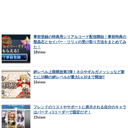
事前登録の特典用シリアルコード配信開始！事前特典の
聖晶石とセイバー・リリィの受け取り方法をまとめてみ
た！
18view
絆レベル上限開放第3弾！ネロやギルガメッシュなど新
たに10騎の絆レベルが最大Lv.10まで開放!!
16view
フレンドのリストやサポートに表示される自分のキャラ
はパーティ1リーダーで固定だぞ！
15view