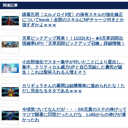
関連記事
諸葛孔明〔エルメロイII世〕の保有スキルの強化修正
についてkwsk！全部のスキルにNPチャージ付きとか
強すぎかよｗｗｗ
天草ピックアップ再来！！11/22(火)～★5天草四郎出
現確率UP!!「天草四郎ピックアップ召喚」詳細情報！
小次郎強化でスター集中が付いたことにより星出し、
集中、クリティカル威力UPと自己完結した農民が誕
生！これは聖杯入れる人増えそう
カリギュラさんの幕間は結構簡単に進められたな！た
だし完全なるネタであるｗｗｗ
今頃気づいてなんだが・・・SN兄貴のステの伸びって
マジで顕著に凹型だったんだな Lv65からの伸びが凄
かったわ