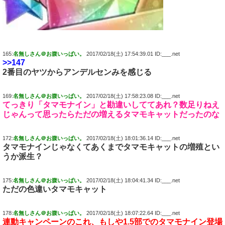
165:
名無しさん＠お腹いっぱい。
2017/02/18(土) 17:54:39.01 ID:___.net
>>147
2番目のヤツからアンデルセンみを感じる
169:
名無しさん＠お腹いっぱい。
2017/02/18(土) 17:58:23.08 ID:___.net
てっきり「タマモナイン」と勘違いしててあれ？数足りねえ
じゃんって思ったらただの増えるタマモキャットだったのな
172:
名無しさん＠お腹いっぱい。
2017/02/18(土) 18:01:36.14 ID:___.net
タマモナインじゃなくてあくまでタマモキャットの増殖とい
うか派生？
175:
名無しさん＠お腹いっぱい。
2017/02/18(土) 18:04:41.34 ID:___.net
ただの色違いタマモキャット
178:
名無しさん＠お腹いっぱい。
2017/02/18(土) 18:07:22.64 ID:___.net
連動キャンペーンのこれ、もしや1.5部でのタマモナイン登場