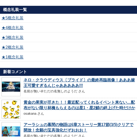
概念礼装一覧
★5概念礼装
★4概念礼装
★3概念礼装
★2概念礼装
★1概念礼装
新着コメント
ネロ・クラウディウス〔ブライド〕の最終再臨画像！あああ嫁
王可愛すぎるんじゃあああああ!!!
名前が無い＠ただの名無しのようだ
さん
黄金の果実が尽きた！！最近配ってくれるイベント来ない…配
布がない限り林檎もらえるのは星1・星2鯖の絆上げた時だけか
osakana
さん
アーラシュの幕間の物語は6章ストーリー第17節(3/5)クリアで
開放！念願の宝具強化だぞおおお！
名前が無い＠ただの名無しのようだ
さん