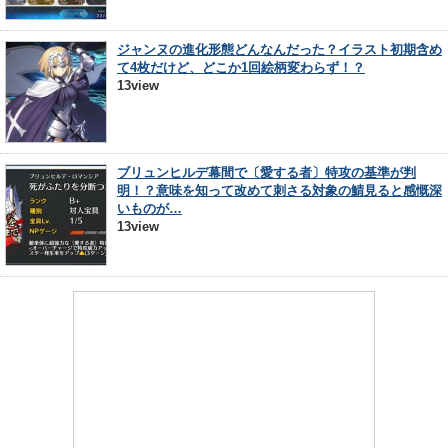
ジャンヌの進化形態どんなんだった？イラスト初期含め
て4枚だけど、どこか1回絵柄変わらず！？
13view
ブリュンヒルデ幕間で〔愛する者〕特攻の基準が判
明！？意味を知って改めて刺さる対象の鯖見ると感慨深
いものが…
13view