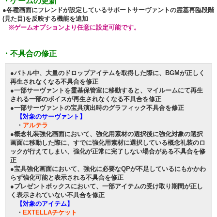
・ゲームの更新
●各種画面にフレンドが設定しているサポートサーヴァントの霊基再臨段階
(見た目)を反映する機能を追加
※ゲームオプションより任意に設定可能です。
・不具合の修正
●バトル中、大量のドロップアイテムを取得した際に、BGMが正しく
再生されなくなる不具合を修正
●一部サーヴァントを霊基保管室に移動すると、マイルームにて再生
される一部のボイスが再生されなくなる不具合を修正
●一部サーヴァントの宝具演出時のグラフィック不具合を修正
【対象のサーヴァント】
・
アルテラ
●概念礼装強化画面において、強化用素材の選択後に強化対象の選択
画面に移動した際に、すでに強化用素材に選択している概念礼装のロ
ックが行えてしまい、強化が正常に完了しない場合がある不具合を修
正
●宝具強化画面において、強化に必要なQPが不足しているにもかかわ
らず強化可能と表示される不具合を修正
●プレゼントボックスにおいて、一部アイテムの受け取り期間が正し
く表示されていない不具合を修正
【対象のアイテム】
・
EXTELLAチケット