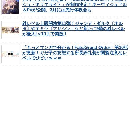
シュ・キリエライト」が制作決定！キーヴィジュアル
＆PVが公開、3月には先行体験会も
絆レベル上限開放第11弾！ジャンヌ・ダルク〔オル
タ〕やエミヤ〔アサシン〕など新たに9騎の絆レベル
が最大Lv.10まで開放!!
「もっとマンガで分かる！Fate/Grand Order」第30話
が更新！ぐだ子の妄想する所長絆礼装が閲覧注意なレ
ベルでひどいｗｗｗ