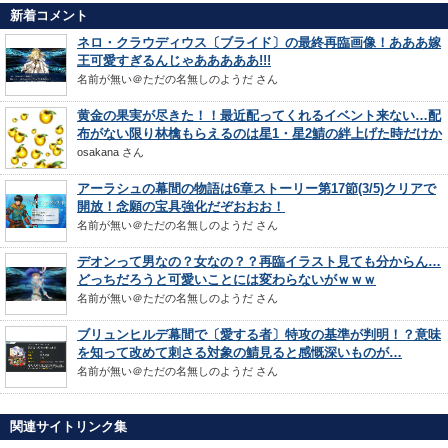
新着コメント
ネロ・クラウディウス〔ブライド〕の最終再臨画像！あああ嫁
王可愛すぎるんじゃあああああ!!!
名前が無い＠ただの名無しのようだ
さん
黄金の果実が尽きた！！最近配ってくれるイベント来ない…配
布がない限り林檎もらえるのは星1・星2鯖の絆上げた時だけか
osakana
さん
アーラシュの幕間の物語は6章ストーリー第17節(3/5)クリアで
開放！念願の宝具強化だぞおおお！
名前が無い＠ただの名無しのようだ
さん
デオンって男なの？女なの？？再臨イラスト見ても分からん…
どっちだろうと可愛いことには変わらないがｗｗｗ
名前が無い＠ただの名無しのようだ
さん
ブリュンヒルデ幕間で〔愛する者〕特攻の基準が判明！？意味
を知って改めて刺さる対象の鯖見ると感慨深いものが…
名前が無い＠ただの名無しのようだ
さん
関連サイトリンク集