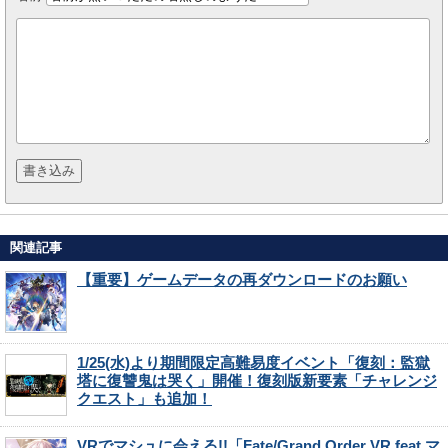
関連記事
【重要】ゲームデータの再ダウンロードのお願い
1/25(水)より期間限定高難易度イベント「復刻：監獄
塔に復讐鬼は哭く」開催！復刻版新要素「チャレンジ
クエスト」も追加！
VRでマシュに会える!!「Fate/Grand Order VR feat.マ