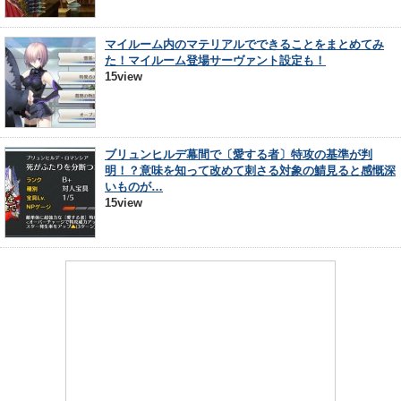
マイルーム内のマテリアルでできることをまとめてみ
た！マイルーム登場サーヴァント設定も！
15view
ブリュンヒルデ幕間で〔愛する者〕特攻の基準が判
明！？意味を知って改めて刺さる対象の鯖見ると感慨深
いものが…
15view