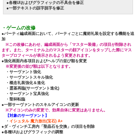
●各種UIおよびグラフィックの不具合を修正
●一部テキストの誤字脱字を修正
・ゲームの改修
●パーティ編成画面において、パーティごとに魔術礼装を設定する機能を追
加
※この改修にあわせ、編成画面から「マスター装備」の項目が削除され
ます。また、ターミナル上のマスターの顔アイコンをタップした際にマス
タープロフィールが表示されるよう変更されます。
●強化画面内各項目およびヘルプの並び順を変更
※変更後の並び順は以下となります。
・サーヴァント強化
・サーヴァントスキル強化
・概念礼装強化＆進化
・霊基再臨(サーヴァント進化)
・サーヴァント宝具強化
・聖杯転臨
●一部サーヴァントのスキルアイコンの更新
※アイコンのみの変更で、効果自体に変更はありません。
【対象のサーヴァント】
・
イシュタル 魔力放出(宝石) A+
●ダ・ヴィンチ工房内「聖晶石を交換」の項目を削除
●各種UIおよびグラフィックの調整