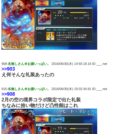
908:
名無しさん＠お腹いっぱい。
2016/06/30(木) 14:55:18.16 ID:___.net
>>903
え何そんな礼装あったの
915:
名無しさん＠お腹いっぱい。
2016/06/30(木) 15:02:34.81 ID:___.net
>>908
2月の空の境界コラボ限定で出た礼装
ちなみに拾い物だけど凸性能はこれ