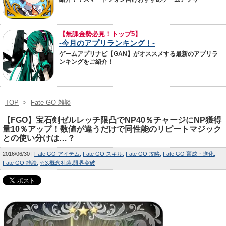
【無課金勢必見！トップ5】
-今月のアプリランキング！-
ゲームアプリナビ【GAN】がオススメする最新のアプリラ
ンキングをご紹介！
TOP
>
Fate GO 雑談
【FGO】宝石剣ゼルレッチ限凸でNP40％チャージにNP獲得
量10％アップ！数値が違うだけで同性能のリピートマジック
との使い分けは…？
2016/06/30
Fate GO アイテム
Fate GO スキル
Fate GO 攻略
Fate GO 育成・進化
Fate GO 雑談
☆3
概念礼装
限界突破