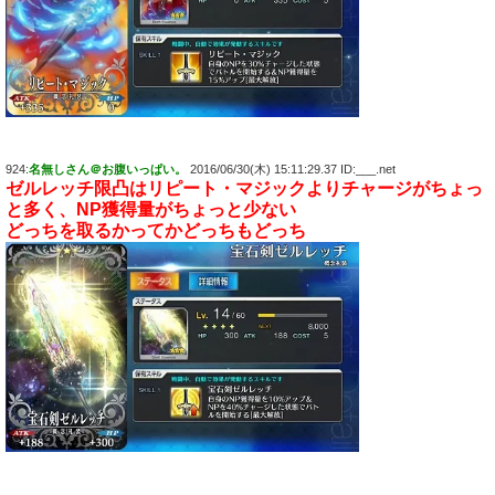
924:
名無しさん＠お腹いっぱい。
2016/06/30(木) 15:11:29.37 ID:___.net
ゼルレッチ限凸はリピート・マジックよりチャージがちょっ
と多く、NP獲得量がちょっと少ない
どっちを取るかってかどっちもどっち