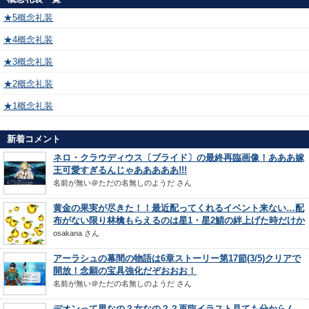
★5概念礼装
★4概念礼装
★3概念礼装
★2概念礼装
★1概念礼装
新着コメント
ネロ・クラウディウス〔ブライド〕の最終再臨画像！あああ嫁
王可愛すぎるんじゃあああああ!!!
名前が無い＠ただの名無しのようだ
さん
黄金の果実が尽きた！！最近配ってくれるイベント来ない…配
布がない限り林檎もらえるのは星1・星2鯖の絆上げた時だけか
osakana
さん
アーラシュの幕間の物語は6章ストーリー第17節(3/5)クリアで
開放！念願の宝具強化だぞおおお！
名前が無い＠ただの名無しのようだ
さん
デオンって男なの？女なの？？再臨イラスト見ても分からん…