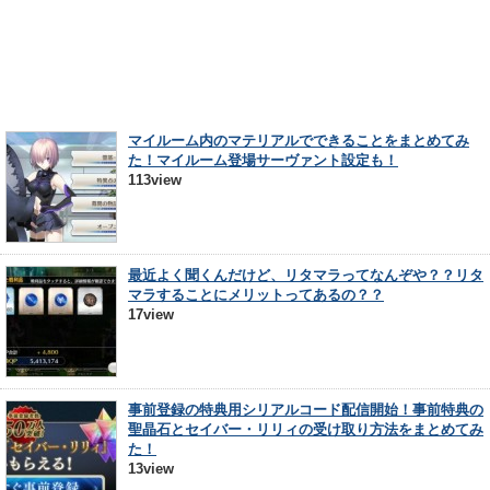
マイルーム内のマテリアルでできることをまとめてみ
た！マイルーム登場サーヴァント設定も！
113view
最近よく聞くんだけど、リタマラってなんぞや？？リタ
マラすることにメリットってあるの？？
17view
事前登録の特典用シリアルコード配信開始！事前特典の
聖晶石とセイバー・リリィの受け取り方法をまとめてみ
た！
13view