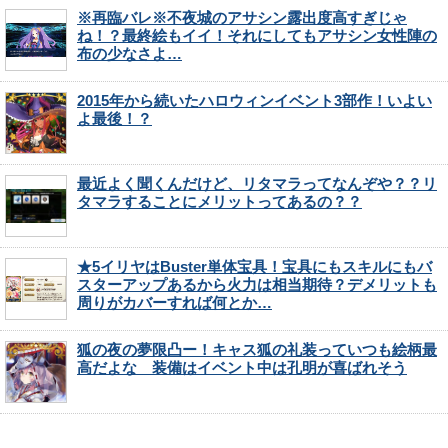
※再臨バレ※不夜城のアサシン露出度高すぎじゃ
ね！？最終絵もイイ！それにしてもアサシン女性陣の
布の少なさよ…
2015年から続いたハロウィンイベント3部作！いよい
よ最後！？
最近よく聞くんだけど、リタマラってなんぞや？？リ
タマラすることにメリットってあるの？？
★5イリヤはBuster単体宝具！宝具にもスキルにもバ
スターアップあるから火力は相当期待？デメリットも
周りがカバーすれば何とか…
狐の夜の夢限凸ー！キャス狐の礼装っていつも絵柄最
高だよな 装備はイベント中は孔明が喜ばれそう