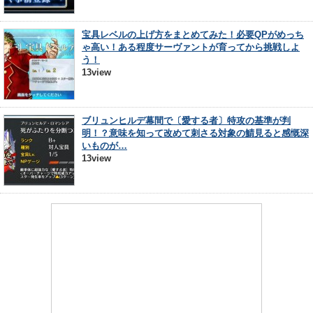
宝具レベルの上げ方をまとめてみた！必要QPがめっち
ゃ高い！ある程度サーヴァントが育ってから挑戦しよ
う！
13view
ブリュンヒルデ幕間で〔愛する者〕特攻の基準が判
明！？意味を知って改めて刺さる対象の鯖見ると感慨深
いものが…
13view