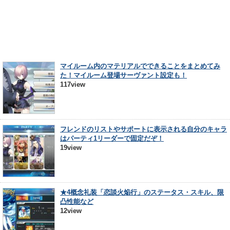
マイルーム内のマテリアルでできることをまとめてみ
た！マイルーム登場サーヴァント設定も！
117view
フレンドのリストやサポートに表示される自分のキャラ
はパーティ1リーダーで固定だぞ！
19view
★4概念礼装「恋談火焔行」のステータス・スキル、限
凸性能など
12view