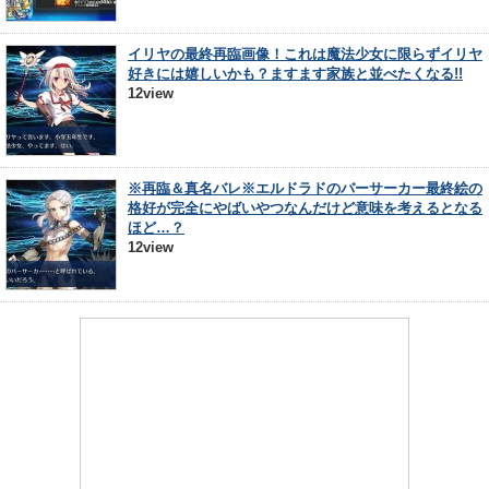
イリヤの最終再臨画像！これは魔法少女に限らずイリヤ
好きには嬉しいかも？ますます家族と並べたくなる!!
12view
※再臨＆真名バレ※エルドラドのバーサーカー最終絵の
格好が完全にやばいやつなんだけど意味を考えるとなる
ほど…？
12view