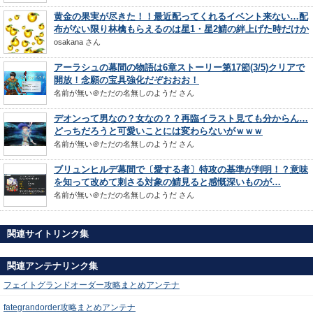
黄金の果実が尽きた！！最近配ってくれるイベント来ない…配
布がない限り林檎もらえるのは星1・星2鯖の絆上げた時だけか
osakana
さん
アーラシュの幕間の物語は6章ストーリー第17節(3/5)クリアで
開放！念願の宝具強化だぞおおお！
名前が無い＠ただの名無しのようだ
さん
デオンって男なの？女なの？？再臨イラスト見ても分からん…
どっちだろうと可愛いことには変わらないがｗｗｗ
名前が無い＠ただの名無しのようだ
さん
ブリュンヒルデ幕間で〔愛する者〕特攻の基準が判明！？意味
を知って改めて刺さる対象の鯖見ると感慨深いものが…
名前が無い＠ただの名無しのようだ
さん
関連サイトリンク集
関連アンテナリンク集
フェイトグランドオーダー攻略まとめアンテナ
fategrandorder攻略まとめアンテナ