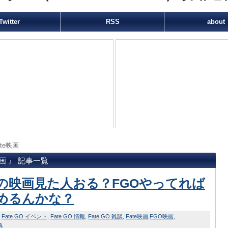
Twitter
RSS
about
ate映画
映画 』 記事一覧
teの映画見た人おる？FGOやってれば
めるんかな？
Fate GO イベント
Fate GO 情報
Fate GO 雑談
Fate映画
FGO映画
典