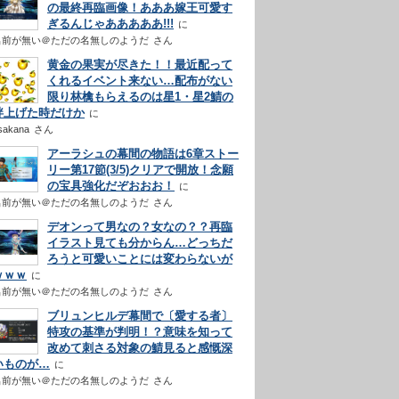
の最終再臨画像！あああ嫁王可愛す
ぎるんじゃあああああ!!!
名前が無い＠ただの名無しのようだ
さん
黄金の果実が尽きた！！最近配って
くれるイベント来ない…配布がない
限り林檎もらえるのは星1・星2鯖の
絆上げた時だけか
sakana
さん
アーラシュの幕間の物語は6章ストー
リー第17節(3/5)クリアで開放！念願
の宝具強化だぞおおお！
名前が無い＠ただの名無しのようだ
さん
デオンって男なの？女なの？？再臨
イラスト見ても分からん…どっちだ
ろうと可愛いことには変わらないが
ｗｗｗ
名前が無い＠ただの名無しのようだ
さん
ブリュンヒルデ幕間で〔愛する者〕
特攻の基準が判明！？意味を知って
改めて刺さる対象の鯖見ると感慨深
いものが…
名前が無い＠ただの名無しのようだ
さん