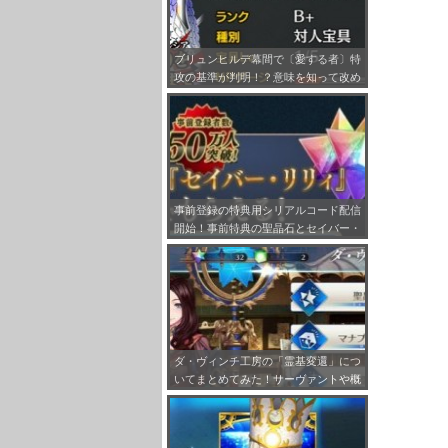
ブリュンヒルデ幕間で〔愛する者〕特
攻の基準が判明！？意味を知って改め
て刺さる対象の鯖見ると感慨深いもの
が…
事前登録の特典用シリアルコード配信
開始！事前特典の聖晶石とセイバー・
リリィの受け取り方法をまとめてみ
た！
ダ・ヴィンチ工房の「霊基変還」につ
いてまとめてみた！サーヴァントや概
念礼装をQPに変えられえるぞ！