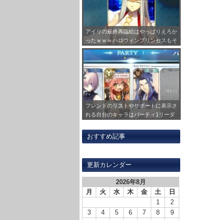
アイリの最終再臨絵はやっぱりえろか
ったｗｗｗハロウィンプリンセスもそ
うだったがこのポーズはけしからん
な・・・
フレンドのリストやサポートに表示さ
れる自分のキャラはパーティ1リーダ
ーで固定だぞ！
おすすめ記事
更新カレンダー
2026年8月
月
火
水
木
金
土
日
1
2
3
4
5
6
7
8
9