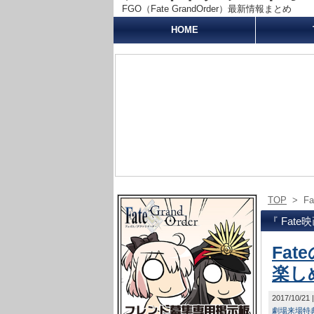
FGO（Fate GrandOrder）最新情報まとめ
HOME
TOP
>
F
『 Fate
Fa
楽し
2017/10/21
劇場来場特