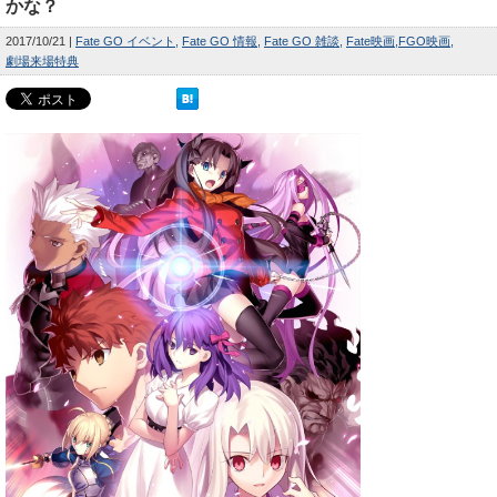
かな？
2017/10/21
Fate GO イベント
Fate GO 情報
Fate GO 雑談
Fate映画
FGO映画
劇場来場特典