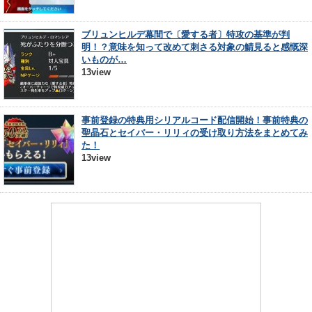
ブリュンヒルデ幕間で〔愛する者〕特攻の基準が判
明！？意味を知って改めて刺さる対象の鯖見ると感慨深
いものが…
13view
事前登録の特典用シリアルコード配信開始！事前特典の
聖晶石とセイバー・リリィの受け取り方法をまとめてみ
た！
13view