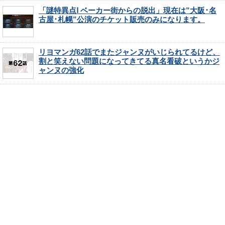
「謎特異点Ⅰ ベーカー街からの脱出」現在は”大阪･名
古屋･札幌”公演のチケット販売のみになります。
リヨマンガ62話でまたジャンヌがいじられてるけど、
割と笑えない問題になってきてる真名看破というかジ
ャンヌの強化