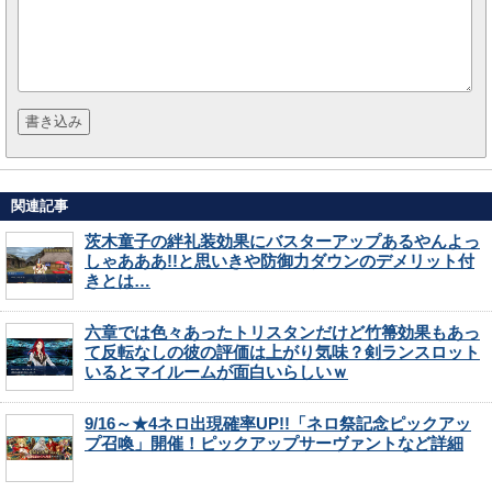
関連記事
茨木童子の絆礼装効果にバスターアップあるやんよっ
しゃあああ!!と思いきや防御力ダウンのデメリット付
きとは…
六章では色々あったトリスタンだけど竹箒効果もあっ
て反転なしの彼の評価は上がり気味？剣ランスロット
いるとマイルームが面白いらしいｗ
9/16～★4ネロ出現確率UP!!「ネロ祭記念ピックアッ
プ召喚」開催！ピックアップサーヴァントなど詳細