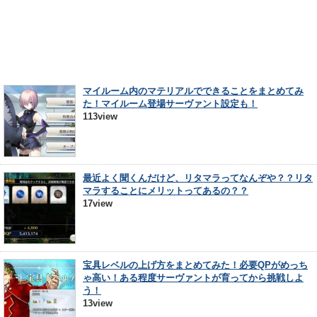
マイルーム内のマテリアルでできることをまとめてみ
た！マイルーム登場サーヴァント設定も！
113view
最近よく聞くんだけど、リタマラってなんぞや？？リタ
マラすることにメリットってあるの？？
17view
宝具レベルの上げ方をまとめてみた！必要QPがめっち
ゃ高い！ある程度サーヴァントが育ってから挑戦しよ
う！
13view