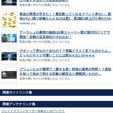
王可愛すぎるんじゃあああああ!!!
名前が無い＠ただの名無しのようだ
さん
黄金の果実が尽きた！！最近配ってくれるイベント来ない…配
布がない限り林檎もらえるのは星1・星2鯖の絆上げた時だけか
osakana
さん
アーラシュの幕間の物語は6章ストーリー第17節(3/5)クリアで
開放！念願の宝具強化だぞおおお！
名前が無い＠ただの名無しのようだ
さん
デオンって男なの？女なの？？再臨イラスト見ても分からん…
どっちだろうと可愛いことには変わらないがｗｗｗ
名前が無い＠ただの名無しのようだ
さん
ブリュンヒルデ幕間で〔愛する者〕特攻の基準が判明！？意味
を知って改めて刺さる対象の鯖見ると感慨深いものが…
名前が無い＠ただの名無しのようだ
さん
関連サイトリンク集
関連アンテナリンク集
フェイトグランドオーダー攻略まとめアンテナ