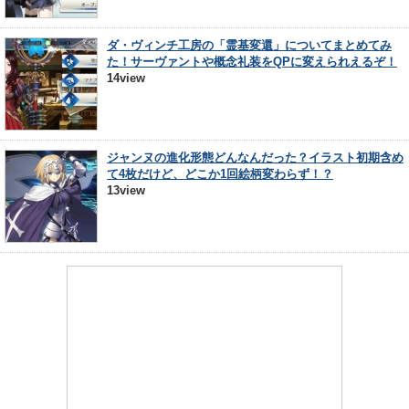
ダ・ヴィンチ工房の「霊基変還」についてまとめてみ
た！サーヴァントや概念礼装をQPに変えられえるぞ！
14view
ジャンヌの進化形態どんなんだった？イラスト初期含め
て4枚だけど、どこか1回絵柄変わらず！？
13view