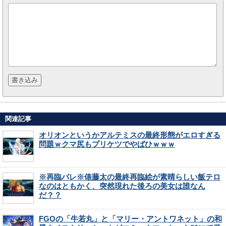
関連記事
オリオンというかアルテミスの最終形態がエロすぎる
問題ｗクマ尻もプリケツでやばひｗｗｗ
※再臨バレ※俵藤太の最終再臨絵が素晴らしい飯テロ
なのはともかく、突然現れた後ろの美女は誰なん
だ？？
FGOの「牛若丸」と「マリー・アントワネット」の和