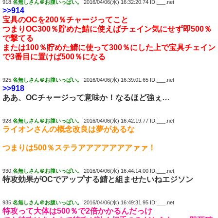
918:
名無しさん＠お腹いっぱい。
2016/04/06(水) 16:32:20.74 ID:___.net
>>914
宝具のOCを200％チャージってこと
つまりOC300％貯めた鯖に使えばチェイン気にせず即500％
で撃てる
または100％貯めた鯖に使って300％にした上で宝具チェイン
で3番目に置けば500％になる
925:
名無しさん＠お腹いっぱい。
2016/04/06(水) 16:39:01.65 ID:___.net
>>918
ああ、OCチャージって意味か！なるほど強ぇ…
928:
名無しさん＠お腹いっぱい。
2016/04/06(水) 16:42:19.77 ID:___.net
ライオンさんの概念改良は夢があるな
つまりは500％ステラアアアアアアアァァ！
930:
名無しさん＠お腹いっぱい。
2016/04/06(水) 16:44:14.00 ID:___.net
特攻効果がOCでアップする鯖と組ませたいねエジソン
935:
名無しさん＠お腹いっぱい。
2016/04/06(水) 16:49:31.95 ID:___.net
特攻って大体は500％で2倍かかるんだっけ