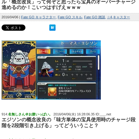
ル「概念改良」って何ぞと思ったら宝具のオーバーチャージ
進めるのか！こいつはすげえｗｗｗ
2016/04/06
Fate GO キャラクター
Fate GO スキル
Fate GO 雑談
☆4
キャスター
914:
名無しさん＠お腹いっぱい。
2016/04/06(水) 16:28:06.35 ID:___.net
エジソンの概念改良の「味方単体の宝具使用時のチャージ段
階を2段階引き上げる」ってどういうこと？