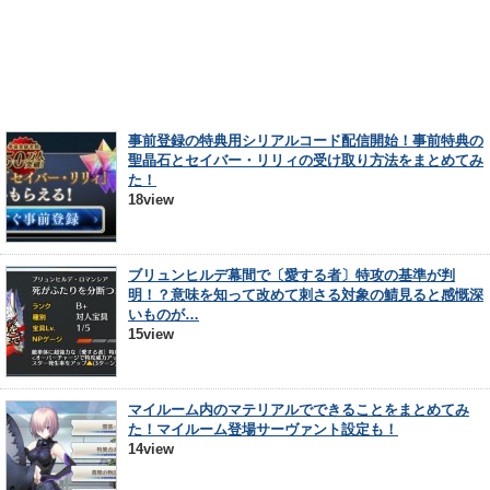
事前登録の特典用シリアルコード配信開始！事前特典の
聖晶石とセイバー・リリィの受け取り方法をまとめてみ
た！
18view
ブリュンヒルデ幕間で〔愛する者〕特攻の基準が判
明！？意味を知って改めて刺さる対象の鯖見ると感慨深
いものが…
15view
マイルーム内のマテリアルでできることをまとめてみ
た！マイルーム登場サーヴァント設定も！
14view