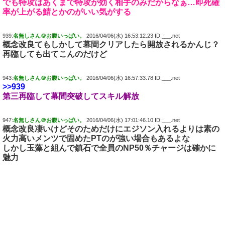
でも特攻はあくまで特攻が効く相手のみだからなぁ…即死確
率が上がる鯖とかのがいい気がする
939:
名無しさん＠お腹いっぱい。
2016/04/06(水) 16:53:12.23 ID:___.net
概念改良てもしかして幕間クリアしたら開放されるかんじ？
再臨しても出てこんのだけど
943:
名無しさん＠お腹いっぱい。
2016/04/06(水) 16:57:33.78 ID:___.net
>>939
第三再臨して幕間突破してスキル解放
947:
名無しさん＠お腹いっぱい。
2016/04/06(水) 17:01:46.10 ID:___.net
概念改良凄いけどそのためだけにエジソン入れるよりは素の
火力高いメンツで固めたPTのが強い場合もあるよな
しかし玉藻と組んで鎮石で全員のNP50％チャージは確かに
魅力