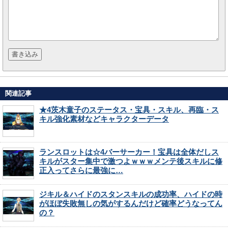
関連記事
★4茨木童子のステータス・宝具・スキル、再臨・ス
キル強化素材などキャラクターデータ
ランスロットは☆4バーサーカー！宝具は全体だしス
キルがスター集中で激つよｗｗｗメンテ後スキルに修
正入ってさらに最強に…
ジキル＆ハイドのスタンスキルの成功率、ハイドの時
がほぼ失敗無しの気がするんだけど確率どうなってん
の？