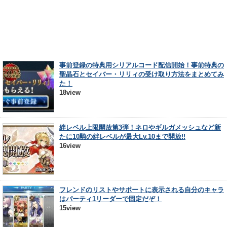
事前登録の特典用シリアルコード配信開始！事前特典の
聖晶石とセイバー・リリィの受け取り方法をまとめてみ
た！
18view
絆レベル上限開放第3弾！ネロやギルガメッシュなど新
たに10騎の絆レベルが最大Lv.10まで開放!!
16view
フレンドのリストやサポートに表示される自分のキャラ
はパーティ1リーダーで固定だぞ！
15view