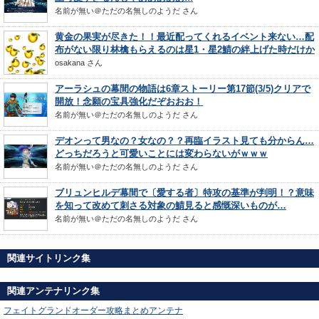
名前が無い＠ただの名無しのようだ
さん
黄金の果実が尽きた！！最近配ってくれるイベント来ない…配
布がない限り林檎もらえるのは星1・星2鯖の絆上げた時だけか
osakana
さん
アーラシュの幕間の物語は6章ストーリー第17節(3/5)クリアで
開放！念願の宝具強化だぞおおお！
名前が無い＠ただの名無しのようだ
さん
デオンって男なの？女なの？？再臨イラスト見ても分からん…
どっちだろうと可愛いことには変わらないがｗｗｗ
名前が無い＠ただの名無しのようだ
さん
ブリュンヒルデ幕間で〔愛する者〕特攻の基準が判明！？意味
を知って改めて刺さる対象の鯖見ると感慨深いものが…
名前が無い＠ただの名無しのようだ
さん
関連サイトリンク集
関連アンテナリンク集
フェイトグランドオーダー攻略まとめアンテナ