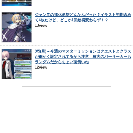
ジャンヌの進化形態どんなんだった？イラスト初期含め
て4枚だけど、どこか1回絵柄変わらず！？
13view
9/5(月)～今週のマスターミッションはクエストとクラス
が細かく設定されてるから注意 種火のバーサーカーも
ランダムだからちょい面倒いね
12view