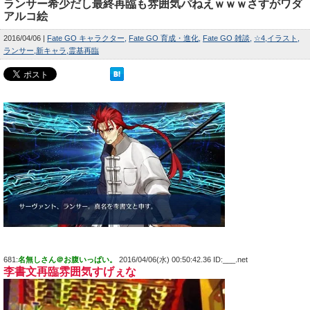
ランサー希少だし最終再臨も雰囲気パねえｗｗｗさすがワダ
アルコ絵
2016/04/06
Fate GO キャラクター
Fate GO 育成・進化
Fate GO 雑談
☆4
イラスト
ランサー
新キャラ
霊基再臨
681:
名無しさん＠お腹いっぱい。
2016/04/06(水) 00:50:42.36 ID:___.net
李書文再臨雰囲気すげぇな