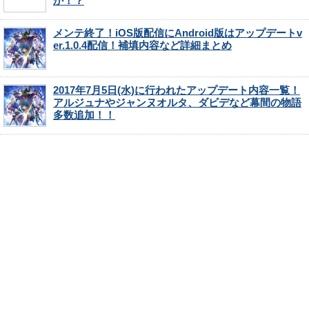
か！？
メンテ終了！iOS版配信にAndroid版はアップデートv
er.1.0.4配信！補填内容など詳細まとめ
2017年7月5日(水)に行われたアップデート内容一覧！
アルジュナやジャンヌオルタ、ダビデなど幕間の物語
多数追加！！