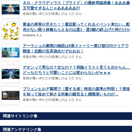
ネロ・クラウディウス〔ブライド〕の最終再臨画像！あああ嫁
王可愛すぎるんじゃあああああ!!!
名前が無い＠ただの名無しのようだ
さん
黄金の果実が尽きた！！最近配ってくれるイベント来ない…配
布がない限り林檎もらえるのは星1・星2鯖の絆上げた時だけか
osakana
さん
アーラシュの幕間の物語は6章ストーリー第17節(3/5)クリアで
開放！念願の宝具強化だぞおおお！
名前が無い＠ただの名無しのようだ
さん
デオンって男なの？女なの？？再臨イラスト見ても分からん…
どっちだろうと可愛いことには変わらないがｗｗｗ
名前が無い＠ただの名無しのようだ
さん
ブリュンヒルデ幕間で〔愛する者〕特攻の基準が判明！？意味
を知って改めて刺さる対象の鯖見ると感慨深いものが…
名前が無い＠ただの名無しのようだ
さん
関連サイトリンク集
関連アンテナリンク集