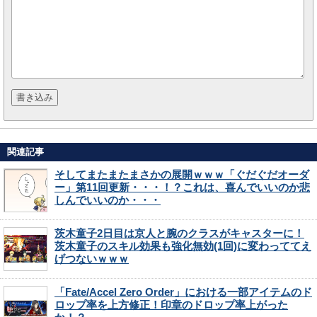
関連記事
そしてまたまたまさかの展開ｗｗｗ「ぐだぐだオーダ
ー」第11回更新・・・！？これは、喜んでいいのか悲
しんでいいのか・・・
茨木童子2日目は京人と腕のクラスがキャスターに！
茨木童子のスキル効果も強化無効(1回)に変わっててえ
げつないｗｗｗ
「Fate/Accel Zero Order」における一部アイテムのド
ロップ率を上方修正！印章のドロップ率上がった