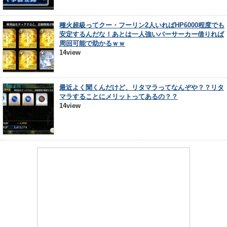
種火超級ってクー・フーリン2人いればHP6000程度でも
安定するんだな！あとは一人強いバーサーカー借りれば
周回可能で助かるｗｗ
14view
最近よく聞くんだけど、リタマラってなんぞや？？リタ
マラすることにメリットってあるの？？
14view