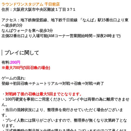
ラウンドワンスタジアム 千日前店
住所：大阪府大阪市中央区難波１丁目３?１
アクセス：地下鉄御堂筋線、地下鉄千日前線 「なんば」駅15番出口より東
へ徒歩約3分
なんばウォークを東へ徒歩3分
左側22番出口より入場可能(AMコーナー営業開始時間～深夜24時まで)
プレイに関して
有料:
200円
※最大700円(5回召喚の場合)
ゲームの流れ:
登録⇒初回召喚⇒チュートリアル⇒対戦⇒召喚⇒対戦⇒終了
・
対戦終了後の召喚は最大5回までとなります。
・100円硬貨を事前にご用意ください。プレイ中は両替の為に離席できませ
ん。
・当日の混雑状況により、整理券を発行させていただく場合がございま
す。
・プレイ人数には限りがございますので、整理券が無くなり次第終了とな
ります。
・正式稼働時の製品版と仕様が異なる場合もございますのでご了承くださ