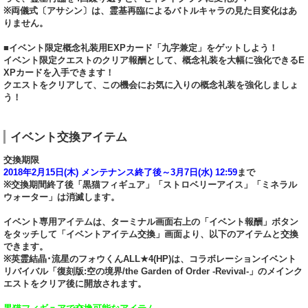
※両儀式〔アサシン〕は、霊基再臨によるバトルキャラの見た目変化はあ
りません。
■イベント限定概念礼装用EXPカード「九字兼定」をゲットしよう！
イベント限定クエストのクリア報酬として、概念礼装を大幅に強化できるE
XPカードを入手できます！
クエストをクリアして、この機会にお気に入りの概念礼装を強化しましょ
う！
イベント交換アイテム
交換期限
2018年2月15日(木) メンテナンス終了後～3月7日(水) 12:59
まで
※交換期間終了後「黒猫フィギュア」「ストロベリーアイス」「ミネラル
ウォーター」は消滅します。
イベント専用アイテムは、ターミナル画面右上の「イベント報酬」ボタン
をタッチして「イベントアイテム交換」画面より、以下のアイテムと交換
できます。
※英霊結晶･流星のフォウくんALL★4(HP)は、コラボレーションイベント
リバイバル「復刻版:空の境界/the Garden of Order -Revival-」のメインク
エストをクリア後に開放されます。