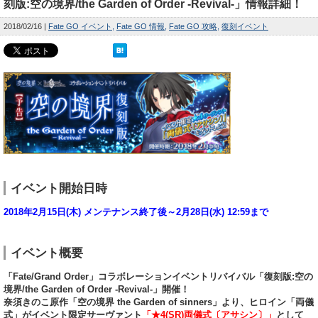
刻版:空の境界/the Garden of Order -Revival-」情報詳細！
2018/02/16
Fate GO イベント
Fate GO 情報
Fate GO 攻略
復刻イベント
イベント開始日時
2018年2月15日(木) メンテナンス終了後～2月28日(水) 12:59まで
イベント概要
「Fate/Grand Order」コラボレーションイベントリバイバル「復刻版:空の
境界/the Garden of Order -Revival-」開催！
奈須きのこ原作「空の境界 the Garden of sinners」より、ヒロイン「両儀
式」がイベント限定サーヴァント
「★4(SR)両儀式〔アサシン〕」
として