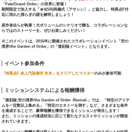
「Fate/Grand Order」の世界に登場！
期間限定で加入する「★4(SR)両儀式〔アサシン〕」と協力し、特異点F付
近に現れた揺らぎの謎を解明しましょう！
原作者自らが執筆！大ボリュームのシナリオで贈る、コラボレーションな
らではのストーリーを、ぜひお楽しみください！
※このイベントは、2016年に開催されたコラボレーションイベント「空の
境界/the Garden of Order」の「復刻版イベント」となります。
イベント参加条件
「特異点F 炎上汚染都市 冬木」をクリアしたマスター
のみが参加可能
ミッションシステムによる報酬獲得
「復刻版:空の境界/the Garden of Order -Revival-」では、「特定のアイテ
ムを一定数以上集める」「特定のエネミーを倒す」など、さまざまな条件
を達成することで、豪華報酬を獲得できるミッションが発生します！
また、ミッションの達成状況に応じて新たなクエストやミッションが開放
されていきます。
※ミッション報酬を受け取らないと、新たなミッションやスポットが出現