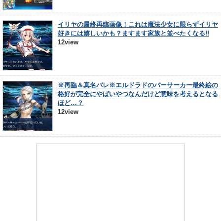
イリヤの最終再臨画像！これは魔法少女に限らずイリヤ
好きには嬉しいかも？ますます家族と並べたくなる!!
12view
※再臨＆真名バレ※エルドラドのバーサーカー最終絵の
格好が完全にやばいやつなんだけど意味を考えるとなる
ほど…？
12view