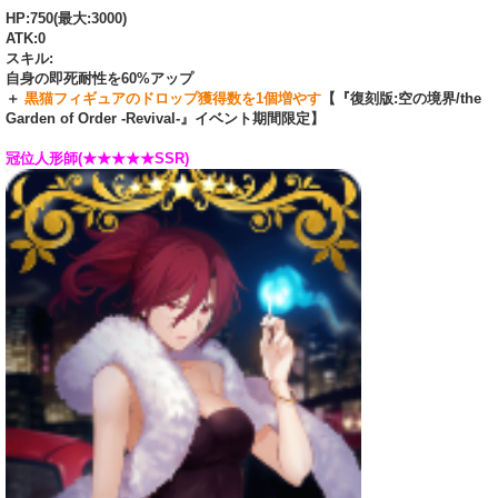
HP:750(最大:3000)
ATK:0
スキル:
自身の即死耐性を60%アップ
＋
黒猫フィギュアのドロップ獲得数を1個増やす
【『復刻版:空の境界/the
Garden of Order -Revival-』イベント期間限定】
冠位人形師(★★★★★SSR)