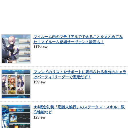
マイルーム内のマテリアルでできることをまとめてみ
た！マイルーム登場サーヴァント設定も！
117view
フレンドのリストやサポートに表示される自分のキャラ
はパーティ1リーダーで固定だぞ！
19view
★4概念礼装「恋談火焔行」のステータス・スキル、限
凸性能など
12view