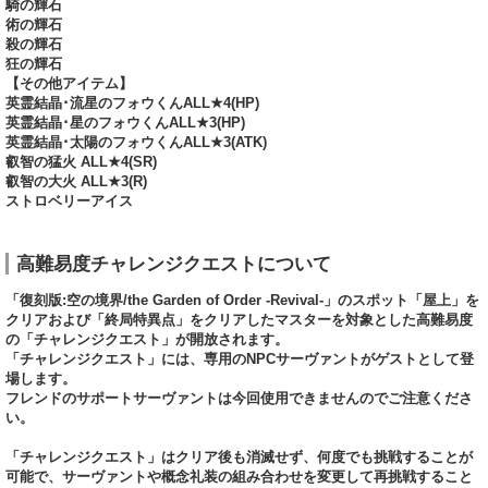
騎の輝石
術の輝石
殺の輝石
狂の輝石
【その他アイテム】
英霊結晶･流星のフォウくんALL★4(HP)
英霊結晶･星のフォウくんALL★3(HP)
英霊結晶･太陽のフォウくんALL★3(ATK)
叡智の猛火 ALL★4(SR)
叡智の大火 ALL★3(R)
ストロベリーアイス
高難易度チャレンジクエストについて
「復刻版:空の境界/the Garden of Order -Revival-」のスポット「屋上」を
クリアおよび「終局特異点」をクリアしたマスターを対象とした高難易度
の「チャレンジクエスト」が開放されます。
「チャレンジクエスト」には、専用のNPCサーヴァントがゲストとして登
場します。
フレンドのサポートサーヴァントは今回使用できませんのでご注意くださ
い。
「チャレンジクエスト」はクリア後も消滅せず、何度でも挑戦することが
可能で、サーヴァントや概念礼装の組み合わせを変更して再挑戦すること