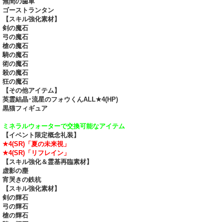
無間の歯車
ゴーストランタン
【スキル強化素材】
剣の魔石
弓の魔石
槍の魔石
騎の魔石
術の魔石
殺の魔石
狂の魔石
【その他アイテム】
英霊結晶･流星のフォウくんALL★4(HP)
黒猫フィギュア
ミネラルウォーターで交換可能なアイテム
【イベント限定概念礼装】
★4(SR)「夏の未来視」
★4(SR)「リフレイン」
【スキル強化＆霊基再臨素材】
虚影の塵
宵哭きの鉄杭
【スキル強化素材】
剣の輝石
弓の輝石
槍の輝石