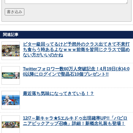
関連記事
ビター級回ってるけど予想外のクラス出てきて不意打
ち食らう時あるよなｗｗｗ前衛を皆同じクラスで固め
ない方がいいのかね
Twitterフォロワー数60万人突破記念！4月19日(水)4:0
0以降にログインで聖晶石10個プレゼント!!
最近落ち気味になってきている！？
12/7～新キャラ★5エルキドゥ出現確率UP!!「バビロ
ニアピックアップ召喚」詳細！新概念礼装も登場！