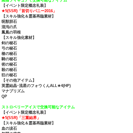
黒猫フィギュアで交換可能なアイテム
【イベント限定概念礼装】
★5(SSR)「首切りバニー2016」
【スキル強化＆霊基再臨素材】
呪獣胆石
混沌の爪
鳳凰の羽根
【スキル強化素材】
剣の秘石
弓の秘石
槍の秘石
騎の秘石
術の秘石
殺の秘石
狂の秘石
【その他アイテム】
英霊結晶･流星のフォウくんALL★4(HP)
マナプリズム
QP
ストロベリーアイスで交換可能なアイテム
【イベント限定概念礼装】
★5(SSR)「三重結界」
【スキル強化＆霊基再臨素材】
血の涙石