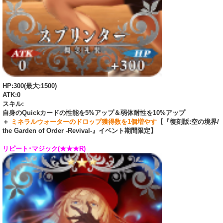
HP:300(最大:1500)
ATK:0
スキル:
自身のQuickカードの性能を5%アップ＆弱体耐性を10%アップ
＋
ミネラルウォーターのドロップ獲得数を1個増やす
【『復刻版:空の境界/
the Garden of Order -Revival-』イベント期間限定】
リピート･マジック(★★★R)