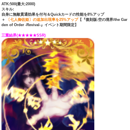
ATK:500(最大:2000)
スキル:
自身に無敵貫通効果を付与＆Quickカードの性能を8%アップ
＋
〔七人御佐姫〕の追加出現率を25%アップ
【『復刻版:空の境界/the Gar
den of Order -Revival-』イベント期間限定】
三重結界(★★★★★SSR)