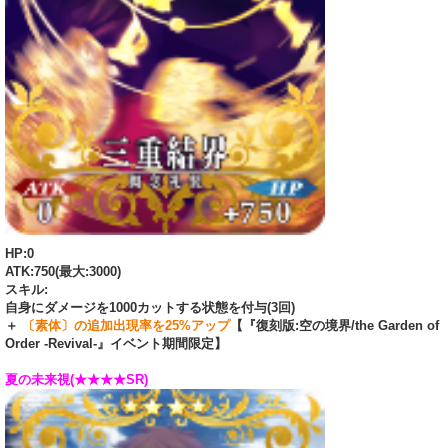
HP:0
ATK:750(最大:3000)
スキル:
自身にダメージを1000カットする状態を付与(3回)
＋
〔素体〕の追加出現率を25%アップ
【『復刻版:空の境界/the Garden of
Order -Revival-』イベント期間限定】
夏の未来視(★★★★SR)