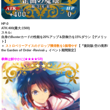
HP:0
ATK:400(最大:1500)
スキル:
自身のBusterカードの性能を20%アップ＆防御力を15%ダウン【デメリッ
ト】
＋
ストロベリーアイスのドロップ獲得数を1個増やす
【『復刻版:空の境界/
the Garden of Order -Revival-』イベント期間限定】
拳舞は鮮やかに(★★★★SR)