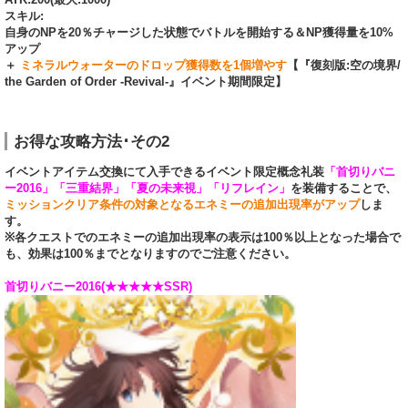
スキル:
自身のNPを20％チャージした状態でバトルを開始する＆NP獲得量を10%
アップ
＋
ミネラルウォーターのドロップ獲得数を1個増やす
【『復刻版:空の境界/
the Garden of Order -Revival-』イベント期間限定】
お得な攻略方法･その2
イベントアイテム交換にて入手できるイベント限定概念礼装
「首切りバニ
ー2016」「三重結界」「夏の未来視」「リフレイン」
を装備することで、
ミッションクリア条件の対象となるエネミーの追加出現率がアップ
しま
す。
※各クエストでのエネミーの追加出現率の表示は100％以上となった場合で
も、効果は100％までとなりますのでご注意ください。
首切りバニー2016(★★★★★SSR)