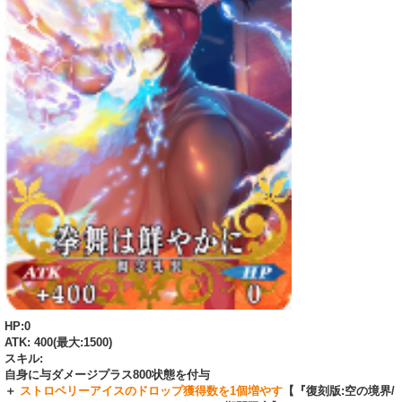
HP:0
ATK: 400(最大:1500)
スキル:
自身に与ダメージプラス800状態を付与
＋
ストロベリーアイスのドロップ獲得数を1個増やす
【『復刻版:空の境界/