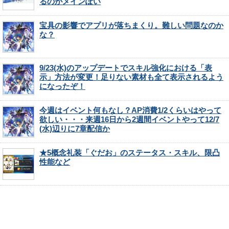
るのがメインぽい
宝具の影響でアプリが落ちまくり。難しい問題なのか
な？
9/23(水)のアップデートでスキル強化における「表
示」方法が変更！足りない素材も全て表示されるよう
になったぞ！
今週はイベント何もなし？AP消費1/2くらいはやって
欲しい・・・来週16日から2週間イベントやって12/7
(水)辺りに7章配信か
★5概念礼装「ぐだお」のステータス・スキル、限凸
性能など