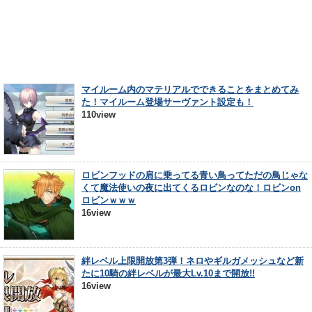
マイルーム内のマテリアルでできることをまとめてみ
た！マイルーム登場サーヴァント設定も！
110view
ロビンフッドの肩に乗ってる青い鳥ってただの鳥じゃな
くて魔法使いの夜に出てくるロビンなのな！ロビンon
ロビンｗｗｗ
16view
絆レベル上限開放第3弾！ネロやギルガメッシュなど新
たに10騎の絆レベルが最大Lv.10まで開放!!
16view