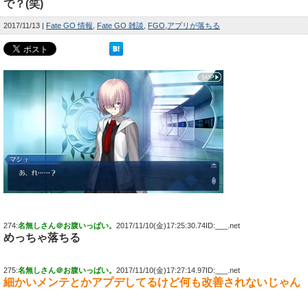
で？(笑)
2017/11/13
Fate GO 情報
Fate GO 雑談
FGO
アプリが落ちる
274:
名無しさん＠お腹いっぱい。
2017/11/10(金)17:25:30.74ID:___.net
めっちゃ落ちる
275:
名無しさん＠お腹いっぱい。
2017/11/10(金)17:27:14.97ID:___.net
細かいメンテとかアプデしてるけど何も改善されないじゃん