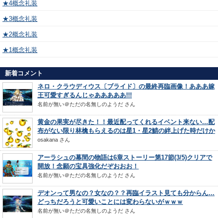
★4概念礼装
★3概念礼装
★2概念礼装
★1概念礼装
新着コメント
ネロ・クラウディウス〔ブライド〕の最終再臨画像！あああ嫁
王可愛すぎるんじゃあああああ!!!
名前が無い＠ただの名無しのようだ
さん
黄金の果実が尽きた！！最近配ってくれるイベント来ない…配
布がない限り林檎もらえるのは星1・星2鯖の絆上げた時だけか
osakana
さん
アーラシュの幕間の物語は6章ストーリー第17節(3/5)クリアで
開放！念願の宝具強化だぞおおお！
名前が無い＠ただの名無しのようだ
さん
デオンって男なの？女なの？？再臨イラスト見ても分からん…
どっちだろうと可愛いことには変わらないがｗｗｗ
名前が無い＠ただの名無しのようだ
さん