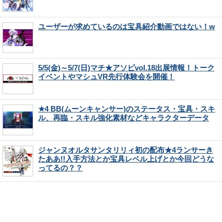
ユーザーが求めているのは宝具紹介動画ではない！w
5/5(金)～5/7(日)マチ★アソビvol.18出展情報！トーク
イベントやマシュVR先行体験会を開催！
★4 BB(ムーンキャンサー)のステータス・宝具・スキ
ル、再臨・スキル強化素材などキャラクターデータ
ジャンヌオルタサンタリリィ初の配布★4ランサーき
たああ!!入手方法とか宝具レベル上げとか今回どうな
ってるの？？