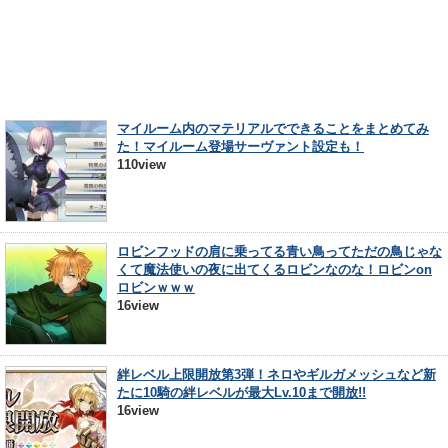
マイルーム内のマテリアルでできることをまとめてみ
た！マイルーム登場サーヴァント設定も！
110view
ロビンフッドの肩に乗ってる青い鳥ってただの鳥じゃな
くて魔法使いの夜に出てくるロビンなのな！ロビンon
ロビンｗｗｗ
16view
絆レベル上限開放第3弾！ネロやギルガメッシュなど新
たに10騎の絆レベルが最大Lv.10まで開放!!
16view