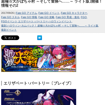
超極☆大かぼちゃ村 ～そして冒険へ……～ ライト版｣開催！
情報その2
2017/09/26
Fate GO アイテム
Fate GO イベント
Fate GO キャラクター
Fate GO スキル
Fate GO 情報
Fate GO 攻略
Fate GO 育成・進化
FGO
FGOイベント
エリザベート･バートリー
ハロウィンイベント
復刻:ハロウィン･カムバック！ 超極☆大かぼちゃ村 ～そして冒険へ……～ ライト版
復刻イベント
エリザベート･バートリー〔ブレイブ〕