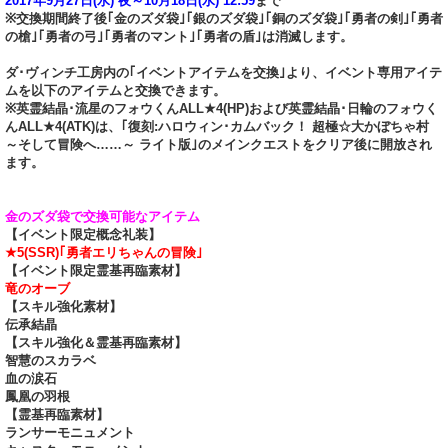
2017年9月27日(水) 夜～10月18日(水) 12:59
まで
※交換期間終了後｢金のズダ袋｣｢銀のズダ袋｣｢銅のズダ袋｣｢勇者の剣｣｢勇者
の槍｣｢勇者の弓｣｢勇者のマント｣｢勇者の盾｣は消滅します。
ダ･ヴィンチ工房内の｢イベントアイテムを交換｣より、イベント専用アイテ
ムを以下のアイテムと交換できます。
※英霊結晶･流星のフォウくんALL★4(HP)および英霊結晶･日輪のフォウく
んALL★4(ATK)は、｢復刻:ハロウィン･カムバック！ 超極☆大かぼちゃ村
～そして冒険へ……～ ライト版｣のメインクエストをクリア後に開放され
ます。
金のズダ袋で交換可能なアイテム
【イベント限定概念礼装】
★5(SSR)｢勇者エリちゃんの冒険｣
【イベント限定霊基再臨素材】
竜のオーブ
【スキル強化素材】
伝承結晶
【スキル強化＆霊基再臨素材】
智慧のスカラベ
血の涙石
鳳凰の羽根
【霊基再臨素材】
ランサーモニュメント