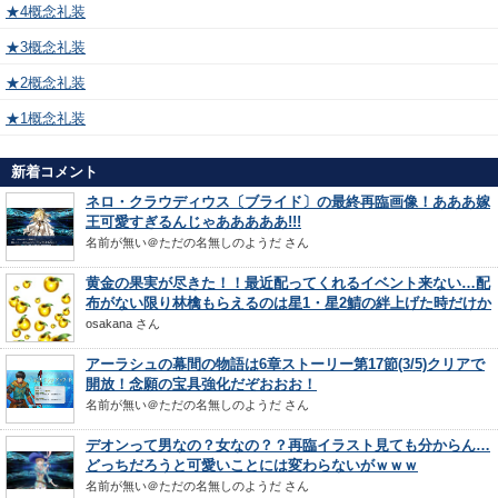
★4概念礼装
★3概念礼装
★2概念礼装
★1概念礼装
新着コメント
ネロ・クラウディウス〔ブライド〕の最終再臨画像！あああ嫁
王可愛すぎるんじゃあああああ!!!
名前が無い＠ただの名無しのようだ
さん
黄金の果実が尽きた！！最近配ってくれるイベント来ない…配
布がない限り林檎もらえるのは星1・星2鯖の絆上げた時だけか
osakana
さん
アーラシュの幕間の物語は6章ストーリー第17節(3/5)クリアで
開放！念願の宝具強化だぞおおお！
名前が無い＠ただの名無しのようだ
さん
デオンって男なの？女なの？？再臨イラスト見ても分からん…
どっちだろうと可愛いことには変わらないがｗｗｗ
名前が無い＠ただの名無しのようだ
さん