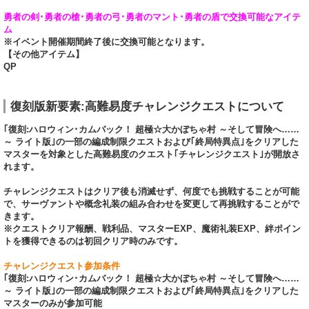
勇者の剣･勇者の槍･勇者の弓･勇者のマント･勇者の盾で交換可能なアイテ
ム
※イベント開催期間終了後に交換可能となります。
【その他アイテム】
QP
復刻版新要素:高難易度チャレンジクエストについて
｢復刻:ハロウィン･カムバック！ 超極☆大かぼちゃ村 ～そして冒険へ……
～ ライト版｣の一部の編成制限クエストおよび｢終局特異点｣をクリアした
マスターを対象とした高難易度のクエスト｢チャレンジクエスト｣が開放さ
れます。
チャレンジクエストはクリア後も消滅せず、何度でも挑戦することが可能
で、サーヴァントや概念礼装の組み合わせを変更して再挑戦することがで
きます。
※クエストクリア報酬、戦利品、マスターEXP、魔術礼装EXP、絆ポイン
トを獲得できるのは初回クリア時のみです。
チャレンジクエスト参加条件
｢復刻:ハロウィン･カムバック！ 超極☆大かぼちゃ村 ～そして冒険へ……
～ ライト版｣の一部の編成制限クエストおよび｢終局特異点｣をクリアした
マスターのみが参加可能