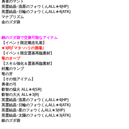
勇者のマント
英霊結晶･流星のフォウくんALL★4(HP)
英霊結晶･日輪のフォウくんALL★4(ATK)
マナプリズム
金のズダ袋
銅のズダ袋で交換可能なアイテム
【イベント限定概念礼装】
★3(R)｢マタ･ハリの酒場｣
【イベント限定霊基再臨素材】
竜のオーブ
【スキル強化＆霊基再臨素材】
封魔のランプ
竜の牙
【その他アイテム】
勇者の弓
叡智の猛火 ALL★4(SR)
叡智の大火 ALL★3(R)
英霊結晶･流星のフォウくんALL★4(HP)
英霊結晶･日輪のフォウくんALL★4(ATK)
英霊結晶･星のフォウくんALL★3(HP)
英霊結晶･太陽のフォウくんALL★3(ATK)
銀のズダ袋