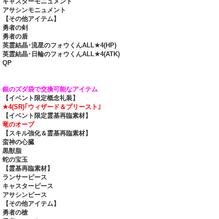
キャスターモニュメント
アサシンモニュメント
【その他アイテム】
勇者の剣
勇者の盾
英霊結晶･流星のフォウくんALL★4(HP)
英霊結晶･日輪のフォウくんALL★4(ATK)
QP
銀のズダ袋で交換可能なアイテム
【イベント限定概念礼装】
★4(SR)｢ウィザード＆プリースト｣
【イベント限定霊基再臨素材】
竜のオーブ
【スキル強化＆霊基再臨素材】
蛮神の心臓
黒獣脂
蛇の宝玉
【霊基再臨素材】
ランサーピース
キャスターピース
アサシンピース
【その他アイテム】
勇者の槍