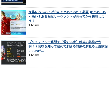
宝具レベルの上げ方をまとめてみた！必要QPがめっち
ゃ高い！ある程度サーヴァントが育ってから挑戦しよ
う！
13view
ブリュンヒルデ幕間で〔愛する者〕特攻の基準が判
明！？意味を知って改めて刺さる対象の鯖見ると感慨深
いものが…
13view