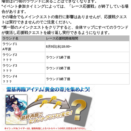
場合は1つ前のラウンドに戻ることはできなくなります。
*イベント参加タイミングによっては、「レース応援戦」が終了している場
合があります。
その場合でもメインクエストの進行に影響はありませんが、応援戦クエス
トは実行できませんのでご注意ください。
*第一部のメインクエストをクリアすると、全体マップにすべてのラウンド
が復活し応援戦クエストを繰り返し実行できるようになります。
ラウンド名
レース応援戦開催期間
ラウンド1
8月9日(水)18:00~
A平原
ラウンド2
ラウンド1終了後
？？？
ラウンド3
ラウンド2終了後
？？？
ラウンド4
ラウンド3終了後
？？？