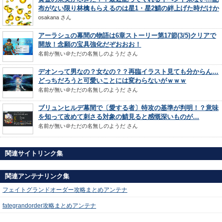
布がない限り林檎もらえるのは星1・星2鯖の絆上げた時だけか
osakana
さん
アーラシュの幕間の物語は6章ストーリー第17節(3/5)クリアで
開放！念願の宝具強化だぞおおお！
名前が無い＠ただの名無しのようだ
さん
デオンって男なの？女なの？？再臨イラスト見ても分からん…
どっちだろうと可愛いことには変わらないがｗｗｗ
名前が無い＠ただの名無しのようだ
さん
ブリュンヒルデ幕間で〔愛する者〕特攻の基準が判明！？意味
を知って改めて刺さる対象の鯖見ると感慨深いものが…
名前が無い＠ただの名無しのようだ
さん
関連サイトリンク集
関連アンテナリンク集
フェイトグランドオーダー攻略まとめアンテナ
fategrandorder攻略まとめアンテナ