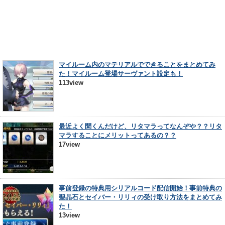
マイルーム内のマテリアルでできることをまとめてみ
た！マイルーム登場サーヴァント設定も！
113view
最近よく聞くんだけど、リタマラってなんぞや？？リタ
マラすることにメリットってあるの？？
17view
事前登録の特典用シリアルコード配信開始！事前特典の
聖晶石とセイバー・リリィの受け取り方法をまとめてみ
た！
13view