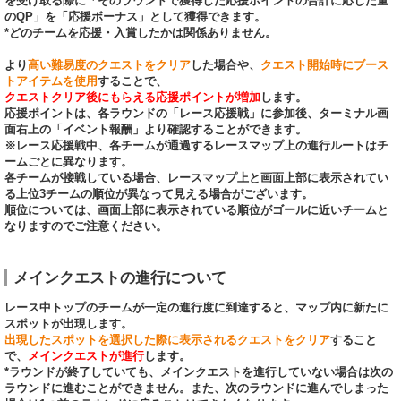
を受け取る際に「そのラウンドで獲得した応援ポイントの合計に応じた量
のQP」を「応援ボーナス」として獲得できます。
*どのチームを応援・入賞したかは関係ありません。
より
高い難易度のクエストをクリア
した場合や、
クエスト開始時にブース
トアイテムを使用
することで、
クエストクリア後にもらえる応援ポイントが増加
します。
応援ポイントは、各ラウンドの「レース応援戦」に参加後、ターミナル画
面右上の「イベント報酬」より確認することができます。
※レース応援戦中、各チームが通過するレースマップ上の進行ルートはチ
ームごとに異なります。
各チームが接戦している場合、レースマップ上と画面上部に表示されてい
る上位3チームの順位が異なって見える場合がございます。
順位については、画面上部に表示されている順位がゴールに近いチームと
なりますのでご注意ください。
メインクエストの進行について
レース中トップのチームが一定の進行度に到達すると、マップ内に新たに
スポットが出現します。
出現したスポットを選択した際に表示されるクエストをクリア
すること
で、
メインクエストが進行
します。
*ラウンドが終了していても、メインクエストを進行していない場合は次の
ラウンドに進むことができません。また、次のラウンドに進んでしまった