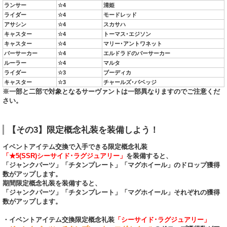
ランサー
☆4
清姫
ライダー
☆4
モードレッド
アサシン
☆4
スカサハ
キャスター
☆4
トーマス･エジソン
キャスター
☆4
マリー･アントワネット
バーサーカー
☆4
エルドラドのバーサーカー
ルーラー
☆4
マルタ
ライダー
☆3
ブーディカ
キャスター
☆3
チャールズ･バベッジ
※一部と二部で対象となるサーヴァントは一部異なりますのでご注意くだ
さい。
【その3】限定概念礼装を装備しよう！
イベントアイテム交換で入手できる限定概念礼装
「★5(SSR)シーサイド･ラグジュアリー」
を装備すると、
「ジャンクパーツ」「チタンプレート」「マグホイール」のドロップ獲得
数がアップします。
期間限定概念礼装を装備すると、
「ジャンクパーツ」「チタンプレート」「マグホイール」それぞれの獲得
数がアップします。
・イベントアイテム交換限定概念礼装
「シーサイド･ラグジュアリー」