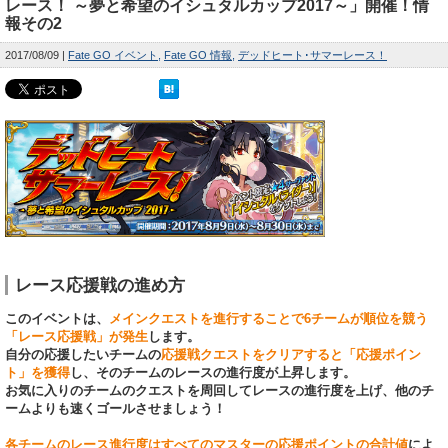
レース！ ～夢と希望のイシュタルカップ2017～」開催！情
報その2
2017/08/09
Fate GO イベント
Fate GO 情報
デッドヒート･サマーレース！
レース応援戦の進め方
このイベントは、
メインクエストを進行することで6チームが順位を競う
「レース応援戦」が発生
します。
自分の応援したいチームの
応援戦クエストをクリアすると「応援ポイン
ト」を獲得
し、そのチームのレースの進行度が上昇します。
お気に入りのチームのクエストを周回してレースの進行度を上げ、他のチ
ームよりも速くゴールさせましょう！
各チームのレース進行度はすべてのマスターの応援ポイントの合計値
によ