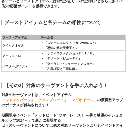
各チームとブーストアイテムには相性があり、相性が良いとさらに多く(3
倍)の応援ポイントを獲得できます。
ブーストアイテムと各チームの相性について
ブーストアイテム
チーム名
・「スチームエレクトリカルwithパパ」
クイックオイル
・「恐怖の第六天魔王Ｘ」
・「サティスファクションＥ∴Ｔ∴Ｅ」
アーツニトロ
・「デザート・ビューティ」
・「タイラント･シューティンスター」
バスターガソリン
・「左馬権頭と三蔵法師」
【その2】対象のサーヴァントを手に入れよう！
対象のサーヴァントは、イベントアイテム
「ジャンクパーツ」「チタンプレート」「マグホイール」
の獲得数アップ
のボーナスが付与されます！
期間限定イベント「デッドヒート･サマーレース！ ～夢と希望のイシュタ
ルカップ2017～」で新たに登場する
以下のサーヴァントについては他の対象サーヴァントよりもイベントアイ