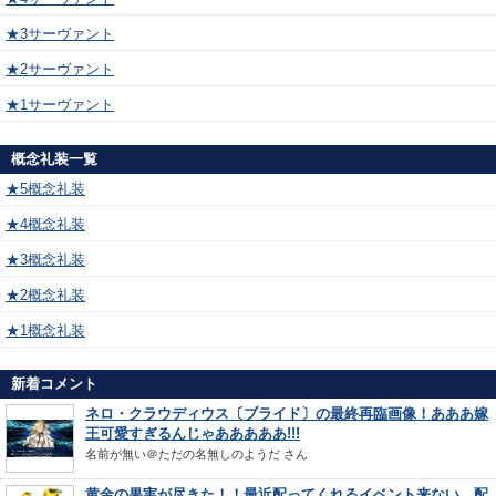
★3サーヴァント
★2サーヴァント
★1サーヴァント
概念礼装一覧
★5概念礼装
★4概念礼装
★3概念礼装
★2概念礼装
★1概念礼装
新着コメント
ネロ・クラウディウス〔ブライド〕の最終再臨画像！あああ嫁
王可愛すぎるんじゃあああああ!!!
名前が無い＠ただの名無しのようだ
さん
黄金の果実が尽きた！！最近配ってくれるイベント来ない…配