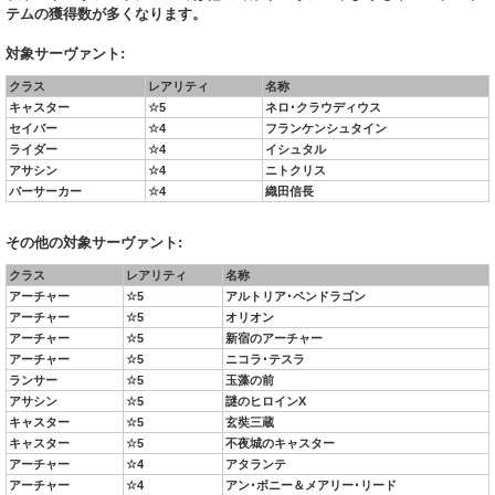
テムの獲得数が多くなります。
対象サーヴァント:
クラス
レアリティ
名称
キャスター
☆5
ネロ･クラウディウス
セイバー
☆4
フランケンシュタイン
ライダー
☆4
イシュタル
アサシン
☆4
ニトクリス
バーサーカー
☆4
織田信長
その他の対象サーヴァント:
クラス
レアリティ
名称
アーチャー
☆5
アルトリア･ペンドラゴン
アーチャー
☆5
オリオン
アーチャー
☆5
新宿のアーチャー
アーチャー
☆5
ニコラ･テスラ
ランサー
☆5
玉藻の前
アサシン
☆5
謎のヒロインX
キャスター
☆5
玄奘三蔵
キャスター
☆5
不夜城のキャスター
アーチャー
☆4
アタランテ
アーチャー
☆4
アン･ボニー＆メアリー･リード