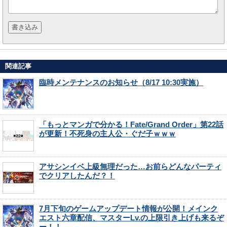
関連記事
臨時メンテナンスのお知らせ（8/17 10:30実施）
「もっとマンガで分かる！Fate/Grand Order」第22話
が更新！不死身の主人公・ぐだ子ｗｗｗ
アサシンイベ上級無理だった…お前らどんなパーティ
でクリアしたんだ？！
7月下旬のゲームアップデート情報が公開！メインク
エスト六章配信、マスターLv.の上限引き上げも来るぞ
ー！！