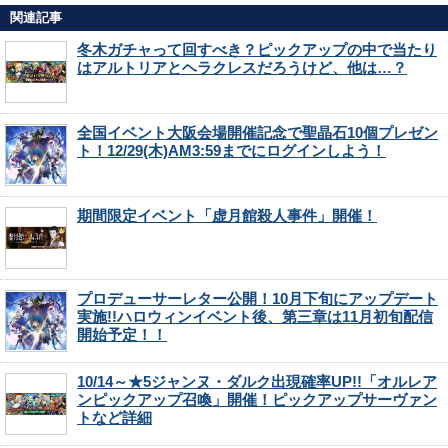
関連記事
冬木ガチャって回すべき？ピックアップの中で当たり
はアルトリアとヘラクレスだろうけど、他は…？
全国イベント大阪会場開催記念で聖晶石10個プレゼン
ト！12/29(木)AM3:59までにログインしよう！
期間限定イベント「虚月館殺人事件」開催！
プロデューサーレター公開！10月下旬にアップデート
実施!!ハロウィンイベント後、第三章は11月初旬配信
開始予定！！
10/14～★5ジャンヌ・ダルク出現確率UP!!「オルレア
ンピックアップ召喚」開催！ピックアップサーヴァン
トなど詳細