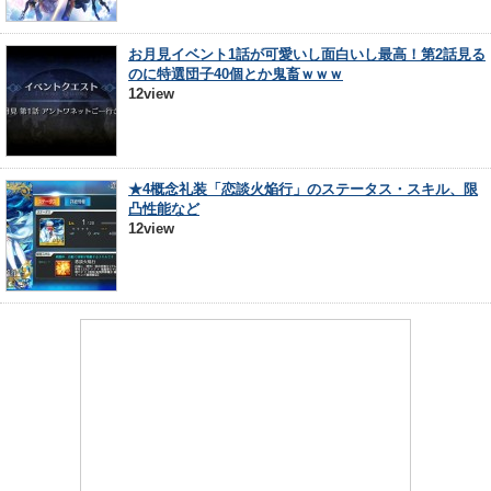
お月見イベント1話が可愛いし面白いし最高！第2話見る
のに特選団子40個とか鬼畜ｗｗｗ
12view
★4概念礼装「恋談火焔行」のステータス・スキル、限
凸性能など
12view