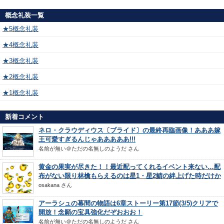
概念礼装一覧
★5概念礼装
★4概念礼装
★3概念礼装
★2概念礼装
★1概念礼装
新着コメント
ネロ・クラウディウス〔ブライド〕の最終再臨画像！あああ嫁
王可愛すぎるんじゃあああああ!!!
名前が無い＠ただの名無しのようだ
さん
黄金の果実が尽きた！！最近配ってくれるイベント来ない…配
布がない限り林檎もらえるのは星1・星2鯖の絆上げた時だけか
osakana
さん
アーラシュの幕間の物語は6章ストーリー第17節(3/5)クリアで
開放！念願の宝具強化だぞおおお！
名前が無い＠ただの名無しのようだ
さん