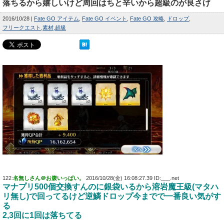
落ちるから嬉しいけど周回はちと辛いから超級のが良さげ
2016/10/28
Fate GO アイテム
Fate GO イベント
Fate GO 攻略
ドロップ
フリークエスト
素材
超級
122:
名無しさん＠お腹いっぱい。
2016/10/28(金) 16:08:27.39 ID:___.net
マナプリ500個交換すんのに銀袋いるから溶岩魔王級(マタハ
リ無し)で回ってるけど逆鱗ドロップ今までで一番良い気がす
る
2,3回に1回は落ちてる