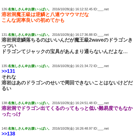
126:
名無しさん＠お腹いっぱい。
2016/10/28(金) 16:12:32.45 ID:___.net
溶岩洞魔王級は逆鱗と八連ウマウマだな
こんな泥率良いの初めてかも
131:
名無しさん＠お腹いっぱい。
2016/10/28(金) 16:17:36.88 ID:___.net
溶岩洞逆鱗落ちるのはいいんだが魔王級2waveのドラゴンき
っつい
ドラゴンてジャックの宝具があんまり通らないんだよな…
135:
名無しさん＠お腹いっぱい。
2016/10/28(金) 16:21:34.72 ID:___.net
>>131
それな
溶岩はあのドラゴンのせいで周回できないことはないけどだ
るい
138:
名無しさん＠お腹いっぱい。
2016/10/28(金) 16:24:51.48 ID:___.net
溶岩洞でドラゴン出てくるのってもっと低い難易度でもなか
ったっけ
140:
名無しさん＠お腹いっぱい。
2016/10/28(金) 16:26:48.97 ID:___.net
>>138