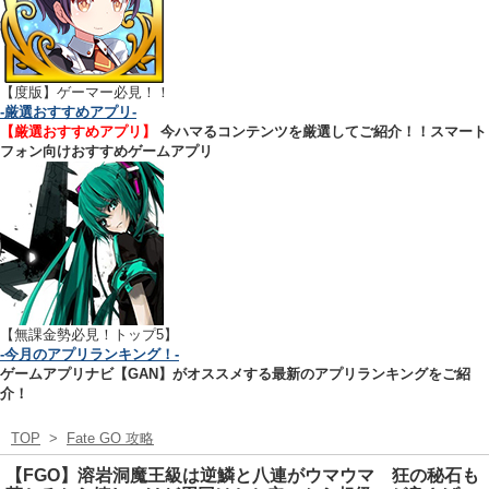
【
度版】ゲーマー必見！！
-厳選おすすめアプリ-
【厳選おすすめアプリ】
今ハマるコンテンツを厳選してご紹介！！スマート
フォン向けおすすめゲームアプリ
【無課金勢必見！トップ5】
-今月のアプリランキング！-
ゲームアプリナビ【GAN】がオススメする最新のアプリランキングをご紹
介！
TOP
>
Fate GO 攻略
【FGO】溶岩洞魔王級は逆鱗と八連がウマウマ 狂の秘石も