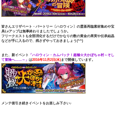
皆さんエリザベート・バートリー〔ハロウィン〕の霊基再臨素材集めや宝
具Lvアップは無事終わりましたでしょうか。
フリークエストも全部消化するだけでかなりの数の黄金の果実や伝承結晶
などが手に入るので、残さずやっておきましょう(^^)
また、新イベント
「ハロウィン・カムバック！超極☆大かぼちゃ村～そし
て冒険へ……～」
は
2016年11月2日(水)
まで開催しています。
メンテ後引き続きイベントをお楽しみ下さい♪