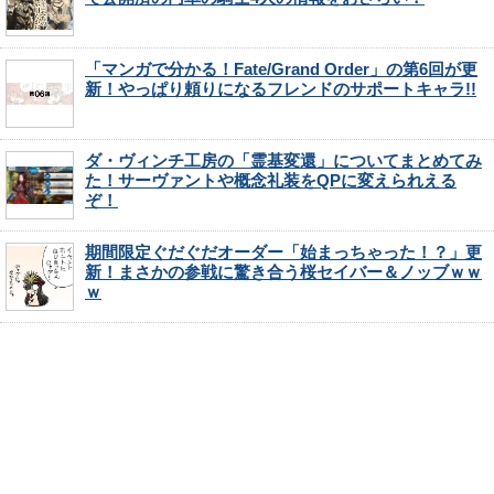
「マンガで分かる！Fate/Grand Order」の第6回が更
新！やっぱり頼りになるフレンドのサポートキャラ!!
ダ・ヴィンチ工房の「霊基変還」についてまとめてみ
た！サーヴァントや概念礼装をQPに変えられえる
ぞ！
期間限定ぐだぐだオーダー「始まっちゃった！？」更
新！まさかの参戦に驚き合う桜セイバー＆ノッブｗｗ
ｗ