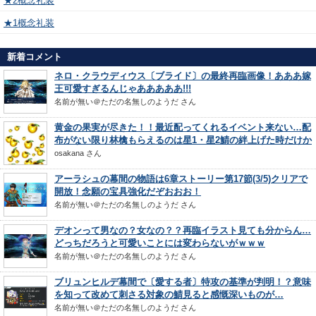
★2概念礼装
★1概念礼装
新着コメント
ネロ・クラウディウス〔ブライド〕の最終再臨画像！あああ嫁
王可愛すぎるんじゃあああああ!!!
名前が無い＠ただの名無しのようだ
さん
黄金の果実が尽きた！！最近配ってくれるイベント来ない…配
布がない限り林檎もらえるのは星1・星2鯖の絆上げた時だけか
osakana
さん
アーラシュの幕間の物語は6章ストーリー第17節(3/5)クリアで
開放！念願の宝具強化だぞおおお！
名前が無い＠ただの名無しのようだ
さん
デオンって男なの？女なの？？再臨イラスト見ても分からん…
どっちだろうと可愛いことには変わらないがｗｗｗ
名前が無い＠ただの名無しのようだ
さん
ブリュンヒルデ幕間で〔愛する者〕特攻の基準が判明！？意味
を知って改めて刺さる対象の鯖見ると感慨深いものが…
名前が無い＠ただの名無しのようだ
さん