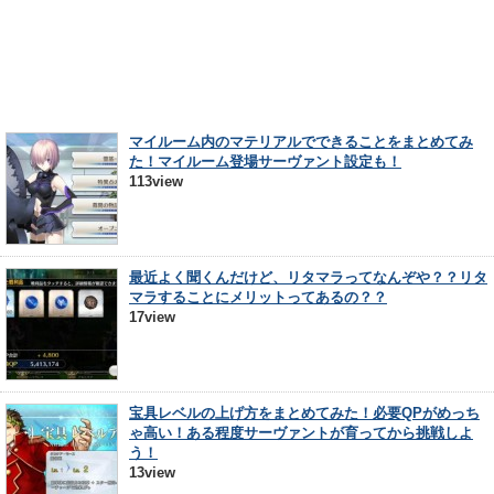
マイルーム内のマテリアルでできることをまとめてみ
た！マイルーム登場サーヴァント設定も！
113view
最近よく聞くんだけど、リタマラってなんぞや？？リタ
マラすることにメリットってあるの？？
17view
宝具レベルの上げ方をまとめてみた！必要QPがめっち
ゃ高い！ある程度サーヴァントが育ってから挑戦しよ
う！
13view