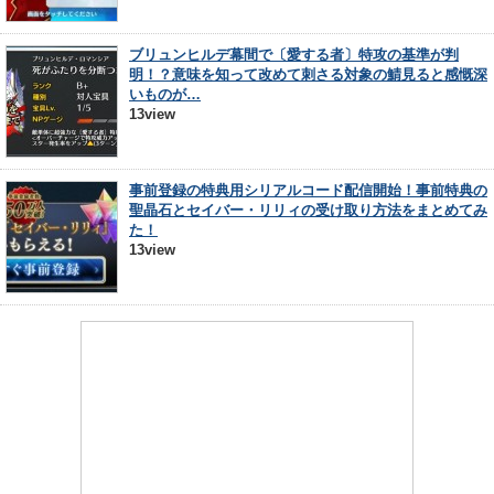
ブリュンヒルデ幕間で〔愛する者〕特攻の基準が判
明！？意味を知って改めて刺さる対象の鯖見ると感慨深
いものが…
13view
事前登録の特典用シリアルコード配信開始！事前特典の
聖晶石とセイバー・リリィの受け取り方法をまとめてみ
た！
13view