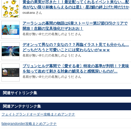
黄金の果実が尽きた！！最近配ってくれるイベント来ない…配
布がない限り林檎もらえるのは星1・星2鯖の絆上げた時だけか
osakana
さん
アーラシュの幕間の物語は6章ストーリー第17節(3/5)クリアで
開放！念願の宝具強化だぞおおお！
名前が無い＠ただの名無しのようだ
さん
デオンって男なの？女なの？？再臨イラスト見ても分からん…
どっちだろうと可愛いことには変わらないがｗｗｗ
名前が無い＠ただの名無しのようだ
さん
ブリュンヒルデ幕間で〔愛する者〕特攻の基準が判明！？意味
を知って改めて刺さる対象の鯖見ると感慨深いものが…
名前が無い＠ただの名無しのようだ
さん
関連サイトリンク集
関連アンテナリンク集
フェイトグランドオーダー攻略まとめアンテナ
fategrandorder攻略まとめアンテナ