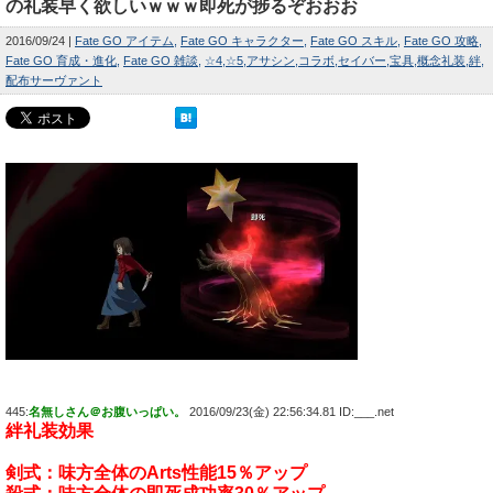
の礼装早く欲しいｗｗｗ即死が捗るぞおおお
2016/09/24
Fate GO アイテム
Fate GO キャラクター
Fate GO スキル
Fate GO 攻略
Fate GO 育成・進化
Fate GO 雑談
☆4
☆5
アサシン
コラボ
セイバー
宝具
概念礼装
絆
配布サーヴァント
445:
名無しさん＠お腹いっぱい。
2016/09/23(金) 22:56:34.81 ID:___.net
絆礼装効果
剣式：味方全体のArts性能15％アップ