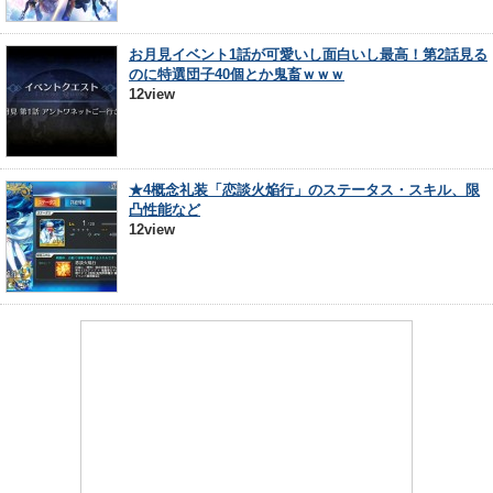
お月見イベント1話が可愛いし面白いし最高！第2話見る
のに特選団子40個とか鬼畜ｗｗｗ
12view
★4概念礼装「恋談火焔行」のステータス・スキル、限
凸性能など
12view