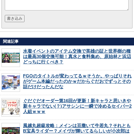
関連記事
水着イベントのアイテム交換で英雄の証と世界樹の種
は最高30個交換可能！真水と食料集め、原始林と浜辺
どっちに行くべき？
FGOのタイトルが変わってるｗそうか。やっぱりそれ
がゲーム本編だったのかｗだからぐだおでずっとその
話だけだったんだな
ぐだぐだオーダー第16回が更新！新キャラと思いきや
新キャラでない(？)アサシンに一瞬で冷めるセイバー2
人組ｗｗｗ
風越丸超級攻略：メインは豆撒いて牛若丸？それとも
B宝具ライダー？メイヴが輝いてるらしいが小次郎は