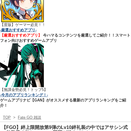
【
度版】ゲーマー必見！！
-厳選おすすめアプリ-
【厳選おすすめアプリ】
今ハマるコンテンツを厳選してご紹介！！スマート
フォン向けおすすめゲームアプリ
【無課金勢必見！トップ5】
-今月のアプリランキング！-
ゲームアプリナビ【GAN】がオススメする最新のアプリランキングをご紹
介！
TOP
>
Fate GO 雑談
【FGO】絆上限開放第9弾のLv10絆礼装の中ではアサシン式