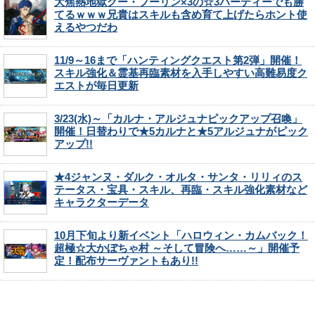
大焦熱地獄クー・フーリン×3の☆3パーティーでも勝
てるｗｗｗ兄貴はスキルも含め育て上げたらホント使
えるやつだわ
11/9～16まで「ハンティングクエスト第2弾」開催！
スキル強化＆霊基再臨素材を入手しやすい高難易度ク
エストが毎日更新
3/23(水)～「カルナ・アルジュナピックアップ召喚」
開催！日替わりで★5カルナと★5アルジュナがピック
アップ!!
★4ジャンヌ・ダルク・オルタ・サンタ・リリィのス
テータス・宝具・スキル、再臨・スキル強化素材など
キャラクターデータ
10月下旬より新イベント「ハロウィン・カムバック！
超極☆大かぼちゃ村 ～そして冒険へ……～」開催予
定！配布サーヴァントもあり!!