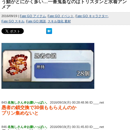
う鯖がとにかく多い…一番鬼畜なのはトリスタンと水着アン
メア
2016/09/19
Fate GO アイテム
Fate GO イベント
Fate GO キャラクター
Fate GO スキル
Fate GO 雑談
スキル強化
素材
843:
名無しさん＠お腹いっぱい。
2016/09/19(月) 00:28:48.96 ID:___.net
愚者の鎖交換で30個ももらえんのか
プリン集めないと
846:
名無しさん＠お腹いっぱい。
2016/09/19(月) 00:31:45.83 ID:___.net