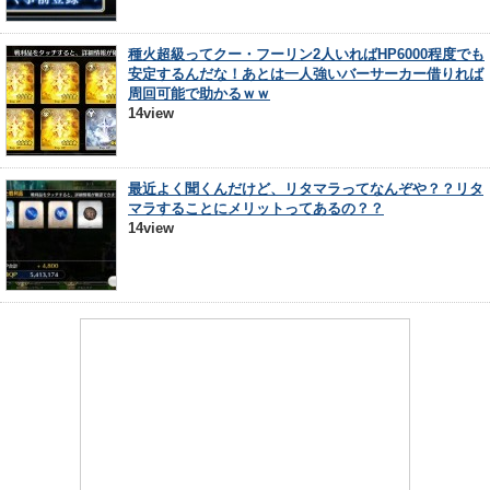
種火超級ってクー・フーリン2人いればHP6000程度でも
安定するんだな！あとは一人強いバーサーカー借りれば
周回可能で助かるｗｗ
14view
最近よく聞くんだけど、リタマラってなんぞや？？リタ
マラすることにメリットってあるの？？
14view