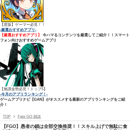
【
度版】ゲーマー必見！！
-厳選おすすめアプリ-
【厳選おすすめアプリ】
今ハマるコンテンツを厳選してご紹介！！スマート
フォン向けおすすめゲームアプリ
【無課金勢必見！トップ5】
-今月のアプリランキング！-
ゲームアプリナビ【GAN】がオススメする最新のアプリランキングをご紹
介！
TOP
>
Fate GO 雑談
【FGO】愚者の鎖は全部交換推奨！！スキル上げで無駄に食