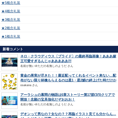
★5概念礼装
★4概念礼装
★3概念礼装
★2概念礼装
★1概念礼装
新着コメント
ネロ・クラウディウス〔ブライド〕の最終再臨画像！あああ嫁
王可愛すぎるんじゃあああああ!!!
名前が無い＠ただの名無しのようだ
さん
黄金の果実が尽きた！！最近配ってくれるイベント来ない…配
布がない限り林檎もらえるのは星1・星2鯖の絆上げた時だけか
osakana
さん
アーラシュの幕間の物語は6章ストーリー第17節(3/5)クリアで
開放！念願の宝具強化だぞおおお！
名前が無い＠ただの名無しのようだ
さん
デオンって男なの？女なの？？再臨イラスト見ても分からん…