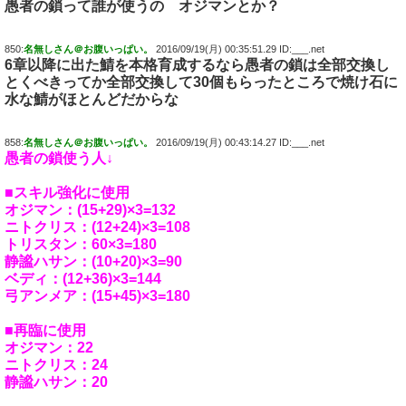
愚者の鎖って誰が使うの オジマンとか？
850:
名無しさん＠お腹いっぱい。
2016/09/19(月) 00:35:51.29 ID:___.net
6章以降に出た鯖を本格育成するなら愚者の鎖は全部交換し
とくべきってか全部交換して30個もらったところで焼け石に
水な鯖がほとんどだからな
858:
名無しさん＠お腹いっぱい。
2016/09/19(月) 00:43:14.27 ID:___.net
愚者の鎖使う人↓
■スキル強化に使用
オジマン：(15+29)×3=132
ニトクリス：(12+24)×3=108
トリスタン：60×3=180
静謐ハサン：(10+20)×3=90
ベディ：(12+36)×3=144
弓アンメア：(15+45)×3=180
■再臨に使用
オジマン：22
ニトクリス：24
静謐ハサン：20