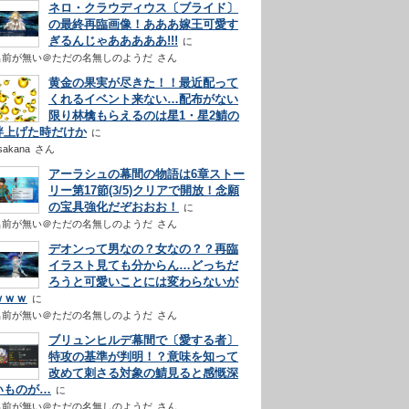
ネロ・クラウディウス〔ブライド〕
の最終再臨画像！あああ嫁王可愛す
ぎるんじゃあああああ!!!
名前が無い＠ただの名無しのようだ
さん
黄金の果実が尽きた！！最近配って
くれるイベント来ない…配布がない
限り林檎もらえるのは星1・星2鯖の
絆上げた時だけか
sakana
さん
アーラシュの幕間の物語は6章ストー
リー第17節(3/5)クリアで開放！念願
の宝具強化だぞおおお！
名前が無い＠ただの名無しのようだ
さん
デオンって男なの？女なの？？再臨
イラスト見ても分からん…どっちだ
ろうと可愛いことには変わらないが
ｗｗｗ
名前が無い＠ただの名無しのようだ
さん
ブリュンヒルデ幕間で〔愛する者〕
特攻の基準が判明！？意味を知って
改めて刺さる対象の鯖見ると感慨深
いものが…
名前が無い＠ただの名無しのようだ
さん