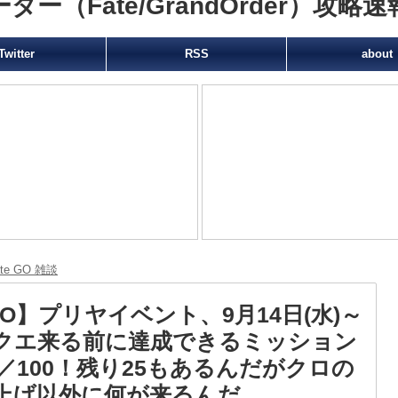
（Fate/GrandOrder）攻略速
Twitter
RSS
about
ate GO 雑談
GO】プリヤイベント、9月14日(水)～
クエ来る前に達成できるミッション
5／100！残り25もあるんだがクロの
上げ以外に何が来るんだ…