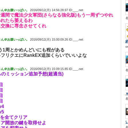
さん＠お腹いっぱい。
2016/09/12(月) 14:56:28.97 ID:___.net
週間で魔法少女軍団(さらなる強化版)もう一周ずつやれ
われたら萎えるわ
ム交換に専念させてくれ
さん＠お腹いっぱい。
2016/09/12(月) 15:00:09.26 ID:___.net
o
う1周とかめんどいにも程がある
フリクエにRankEX追加くらいでいいよな
さん＠お腹いっぱい。
2016/09/12(月) 15:09:15.85 ID:___.net
らのミッション追加予想(超適当)
目
目
目
目
v4
v5
EXを全てクリア
リア開放の鍵を取得せよ