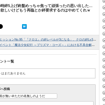
の時絆5上げ終盤めっちゃ焦って頑張ったの思い出した…
は欲しいけどもう再臨とか絆要求するのはやめてくれｗ
ミッションNo.95「『クロエ』の絆レベルが3になる」、クロの絆Lv3までは累計絆ポイント9000！加入したら連れ回そうｗｗ
イベント「魔法少女紀行 ～プリズマ・コーズ～」における不具合解消のためのアップデート(Ver.1.14.1)のお願い
ント一覧
トはまだありません
事へ投稿