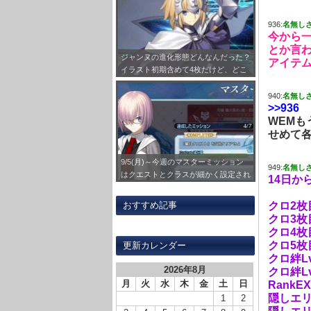
936:
名無し
今から一
とか言
ジャンヌの進化形態どんなんだった？
アイテ
イラスト初期含めて4枚だけど、どこ
か1回絵柄変わらず！？
940:
名無し
>>936
WEMも
せめて各
9/5(月)～今週のマスターミッション
949:
名無し
はクエストとクラスが細かく設定され
14日か
てるから注意 種火のバーサーカーも
ランダムだからちょい面倒いね
クロ2枚
おすすめ記事
クロ3枚
クロ4枚
クロ5枚
更新カレンダー
クロ絆L
2026年8月
クロ絆L
月
火
水
木
金
土
日
Rank
隠しエ
1
2