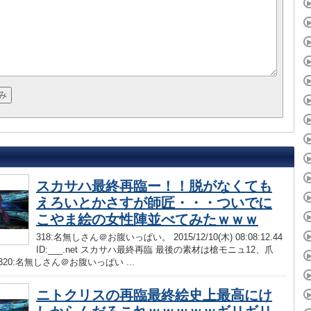
スカサハ最終再臨ー！！脱がなくても
えろいとかさすが師匠・・・ついでに
こやま絵の女性陣並べてみたｗｗｗ
318:名無しさん＠お腹いっぱい。 2015/12/10(木) 08:08:12.44
ID:___.net スカサハ最終再臨 最後の素材は槍モニュ12、爪
320:名無しさん＠お腹いっぱい ...
ニトクリスの再臨最終絵史上最高にけ