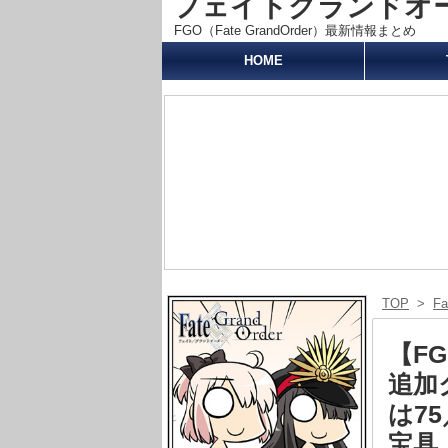
フェイトグランドオーダー
FGO（Fate GrandOrder）最新情報まとめ
HOME
TOP
>
F
【F
追加
は7
宝具