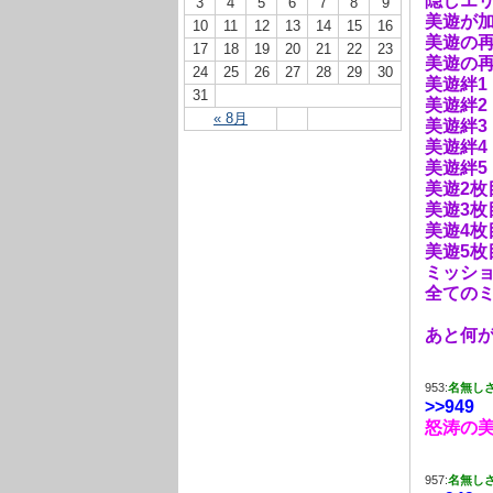
隠しエ
3
4
5
6
7
8
9
美遊が
10
11
12
13
14
15
16
美遊の再
17
18
19
20
21
22
23
美遊の再
24
25
26
27
28
29
30
美遊絆1
31
美遊絆2
« 8月
美遊絆3
美遊絆4
美遊絆5
美遊2枚
美遊3枚
美遊4枚
美遊5枚
ミッショ
全ての
あと何
953:
名無し
>>949
怒涛の
957:
名無し