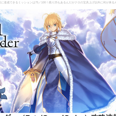
に達成できるミッションは75／100！残り25もあるんだがクロの宝具上げ以外に何が来るんだ… |