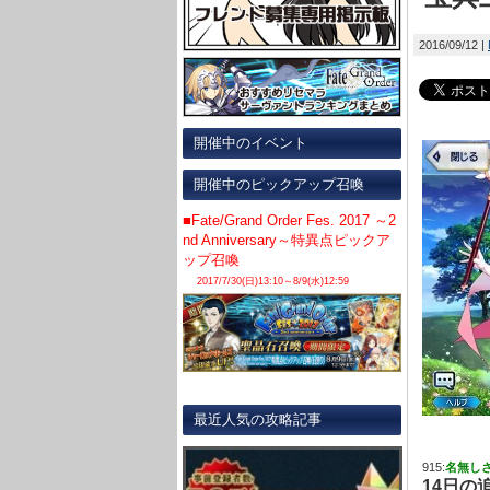
2016/09/12
開催中のイベント
開催中のピックアップ召喚
■Fate/Grand Order Fes. 2017 ～2
nd Anniversary～特異点ピックア
ップ召喚
2017/7/30(日)13:10～8/9(水)12:59
最近人気の攻略記事
915:
名無し
14日の