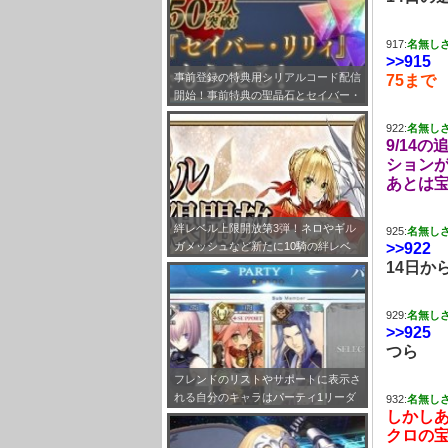
917:
名無し
>>915
事前登録の特典用シリアルコード配信
75まで
開始！事前特典の聖晶石とセイバー・
リリィの受け取り方法をまとめてみ
922:
名無し
た！
9/14
ション
あとは
絆レベル上限開放第3弾！ネロやギル
925:
名無し
>>922
ガメッシュなど新たに10騎の絆レベ
ルが最大Lv.10まで開放!!
14日か
929:
名無し
>>925
つら
フレンドのリストやサポートに表示さ
れる自分のキャラはパーティ1リーダ
932:
名無し
しかしあ
ーで固定だぞ！
クロの宝