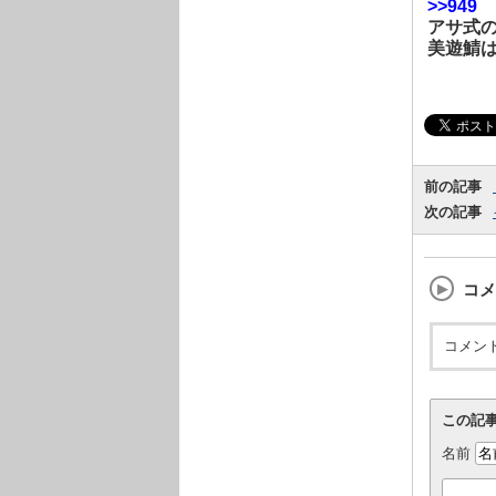
>>949
アサ式
美遊鯖
前の記事
次の記事
コメ
コメン
この記
名前