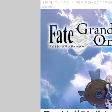
【FGO】 プリヤイベント、9月14日(水)～追加クエ来る前
攻略速報