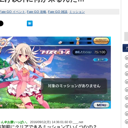
Fate GO イベント
Fate GO 攻略
Fate GO 雑談
ミッション
さん＠お腹いっぱい。
2016/09/12(月) 14:36:01.60 ID:___.net
追加前にクリアできるミッションていくつなの？