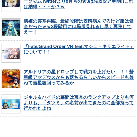
ーク公式Twitterより8月号の★3は誤表記と判明!!これ
は納得・・・か？ｗ
清姫の霊基再臨、最終段階は表情病んでるけど服は健
全だったｗｗ3段階目には黒服見れるし早く再臨して
えー！
『Fate/Grand Order VR feat.マシュ・キリエライト』
について！！
アルトリアの星ドロップして戦力を上げたい…！！彗
星級アマデウスからも落ちるらしいからスピードも兼
ねて彗星級回ってみるか
ジキル＆ハイドの幕間は宝具のランクアップよりも何
よりも、「タツミ」の名前が出てきたのに全部持って
行かれたよね