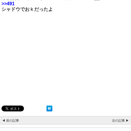
>>491
シャドウでおｋだったよ
◀ 前の記事
次の記事 ▶