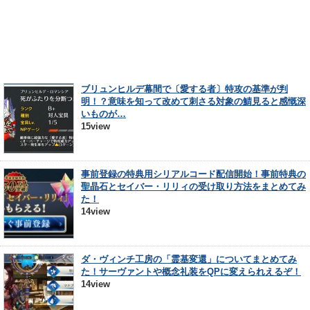
ブリュンヒルデ幕間で〔愛する者〕特攻の基準が判
明！？意味を知って改めて刺さる対象の鯖見ると感慨深
いものが…
15view
事前登録の特典用シリアルコード配信開始！事前特典の
聖晶石とセイバー・リリィの受け取り方法をまとめてみ
た！
14view
ダ・ヴィンチ工房の「霊基変還」についてまとめてみ
た！サーヴァントや概念礼装をQPに変えられえるぞ！
14view