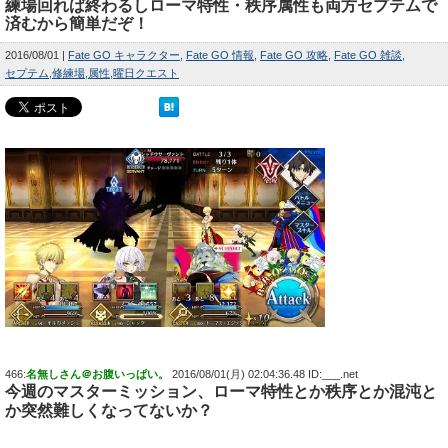
練場回れば終わるしローマ特性・秩序属性も両方セプテムで
済むから簡単だぞ！
2016/08/01
Fate GO キャラクター
Fate GO 情報
Fate GO 攻略
Fate GO 雑談
セプテム
修練場
属性
曜日クエスト
466:
名無しさん＠お腹いっぱい。
2016/08/01(月) 02:04:36.48 ID:___.net
今週のマスターミッション、ローマ特性とか秩序とか混沌と
か突然難しくなってないか？