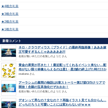
★4概念礼装
★3概念礼装
★2概念礼装
★1概念礼装
新着コメント
ネロ・クラウディウス〔ブライド〕の最終再臨画像！あああ嫁
王可愛すぎるんじゃあああああ!!!
名前が無い＠ただの名無しのようだ
さん
黄金の果実が尽きた！！最近配ってくれるイベント来ない…配
布がない限り林檎もらえるのは星1・星2鯖の絆上げた時だけか
osakana
さん
アーラシュの幕間の物語は6章ストーリー第17節(3/5)クリアで
開放！念願の宝具強化だぞおおお！
名前が無い＠ただの名無しのようだ
さん
デオンって男なの？女なの？？再臨イラスト見ても分からん…
どっちだろうと可愛いことには変わらないがｗｗｗ