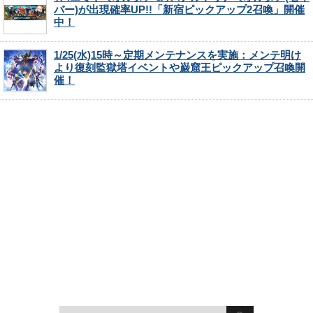
バー)が出現確率UP!!「新宿ピックアップ2召喚」開催
中！
1/25(水)15時～定期メンテナンスを実施：メンテ明け
より復刻監獄塔イベントや巌窟王ピックアップ召喚開
催！