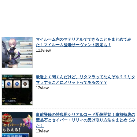
マイルーム内のマテリアルでできることをまとめてみ
た！マイルーム登場サーヴァント設定も！
113view
最近よく聞くんだけど、リタマラってなんぞや？？リタ
マラすることにメリットってあるの？？
17view
事前登録の特典用シリアルコード配信開始！事前特典の
聖晶石とセイバー・リリィの受け取り方法をまとめてみ
た！
13view