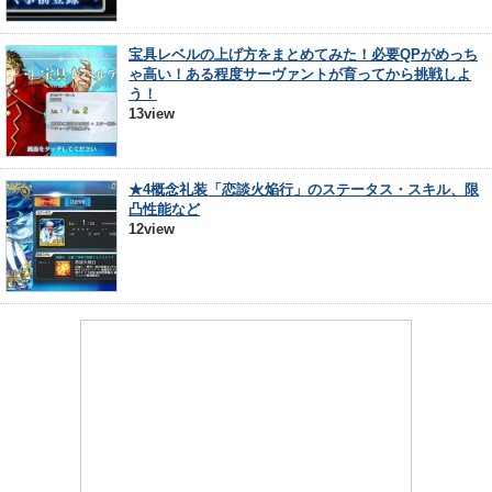
宝具レベルの上げ方をまとめてみた！必要QPがめっち
ゃ高い！ある程度サーヴァントが育ってから挑戦しよ
う！
13view
★4概念礼装「恋談火焔行」のステータス・スキル、限
凸性能など
12view