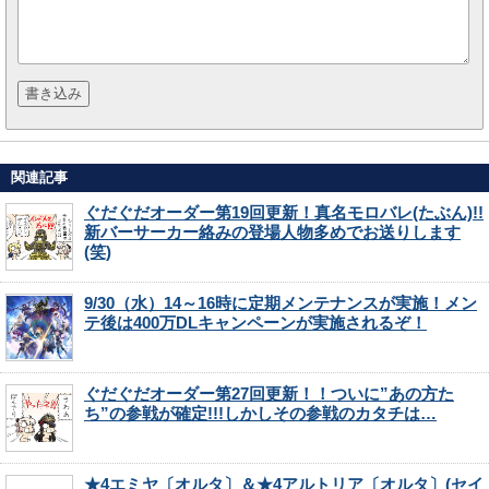
関連記事
ぐだぐだオーダー第19回更新！真名モロバレ(たぶん)!!
新バーサーカー絡みの登場人物多めでお送りします
(笑)
9/30（水）14～16時に定期メンテナンスが実施！メン
テ後は400万DLキャンペーンが実施されるぞ！
ぐだぐだオーダー第27回更新！！ついに”あの方た
ち”の参戦が確定!!!しかしその参戦のカタチは…
★4エミヤ〔オルタ〕＆★4アルトリア〔オルタ〕(セイ