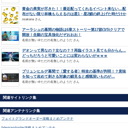
黄金の果実が尽きた！！最近配ってくれるイベント来ない…配
布がない限り林檎もらえるのは星1・星2鯖の絆上げた時だけか
osakana
さん
アーラシュの幕間の物語は6章ストーリー第17節(3/5)クリアで
開放！念願の宝具強化だぞおおお！
名前が無い＠ただの名無しのようだ
さん
デオンって男なの？女なの？？再臨イラスト見ても分からん…
どっちだろうと可愛いことには変わらないがｗｗｗ
名前が無い＠ただの名無しのようだ
さん
ブリュンヒルデ幕間で〔愛する者〕特攻の基準が判明！？意味
を知って改めて刺さる対象の鯖見ると感慨深いものが…
名前が無い＠ただの名無しのようだ
さん
関連サイトリンク集
関連アンテナリンク集
フェイトグランドオーダー攻略まとめアンテナ
fategrandorder攻略まとめアンテナ