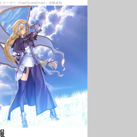
ーダー（Fate/GrandOrder）攻略速報
報