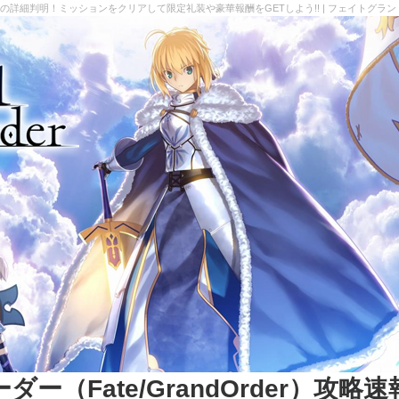
Order」の詳細判明！ミッションをクリアして限定礼装や豪華報酬をGETしよう!! | フェイトグランドオ
（Fate/GrandOrder）攻略速