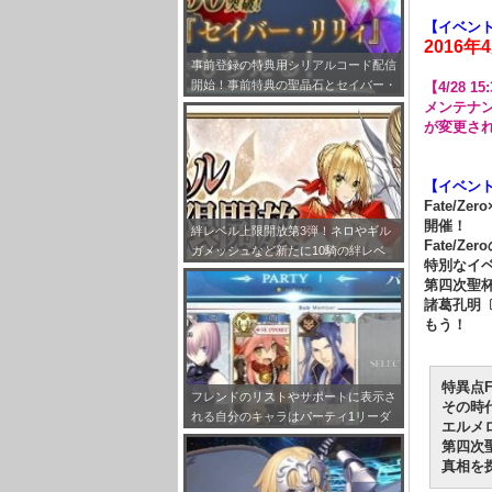
【イベン
2016年4
事前登録の特典用シリアルコード配信
開始！事前特典の聖晶石とセイバー・
【4/28 1
リリィの受け取り方法をまとめてみ
メンテナ
た！
が変更さ
【イベン
Fate/Ze
開催！
絆レベル上限開放第3弾！ネロやギル
Fate/
ガメッシュなど新たに10騎の絆レベ
特別なイ
ルが最大Lv.10まで開放!!
第四次聖
諸葛孔明
もう！
特異点
フレンドのリストやサポートに表示さ
その時
れる自分のキャラはパーティ1リーダ
エルメ
ーで固定だぞ！
第四次
真相を