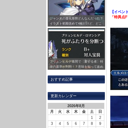
【イベン
「特異点F
ジャンヌの進化形態どんなんだった？
イラスト初期含めて4枚だけど、どこ
か1回絵柄変わらず！？
ブリュンヒルデ幕間で〔愛する者〕特
攻の基準が判明！？意味を知って改め
て刺さる対象の鯖見ると感慨深いもの
が…
おすすめ記事
更新カレンダー
2026年8月
月
火
水
木
金
土
日
1
2
3
4
5
6
7
8
9