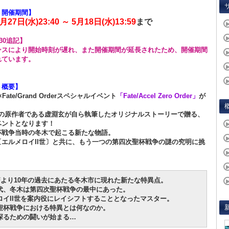
ト開催期間】
月27日(水)23:40 ～ 5月18日(水)13:59
まで
5:30追記】
ンスにより開始時刻が遅れ、また開催期間が延長されたため、開催期間
れています。
ト概要】
ro×Fate/Grand Orderスペシャルイベント
「Fate/Accel Zero Order」
が
Zeroの原作者である虚淵玄が自ら執筆したオリジナルストーリーで贈る、
ベントとなります！
杯戦争当時の冬木で起こる新たな物語。
〔エルメロイII世〕と共に、もう一つの第四次聖杯戦争の謎の究明に挑
Fより10年の過去にあたる冬木市に現れた新たな特異点。
代、冬木は第四次聖杯戦争の最中にあった。
ロイII世を案内役にレイシフトすることとなったマスター。
聖杯戦争における特異とは何なのか。
探るための闘いが始まる…