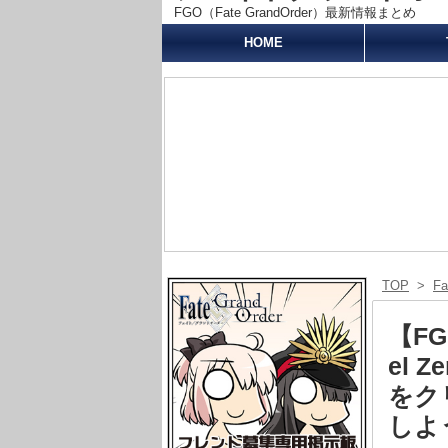
FGO（Fate GrandOrder）最新情報まとめ
HOME
TOP
>
F
【F
el 
をク
しよう