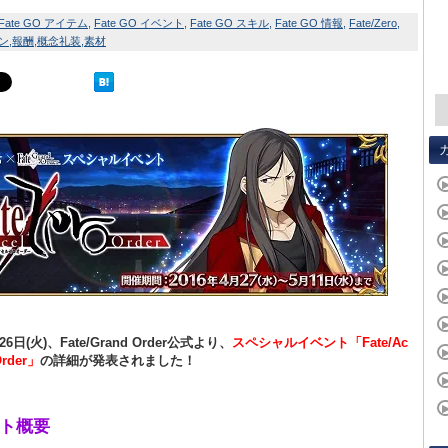
Fate GO アイテム
Fate GO イベント
Fate GO スキル
Fate GO 情報
Fate/Zero
ン
報酬
概念礼装
素材
26日(火)、Fate/Grand Order公式より、
スペシャルイベント「Fate/Ac
Order」
の詳細が発表されました！
ト概要