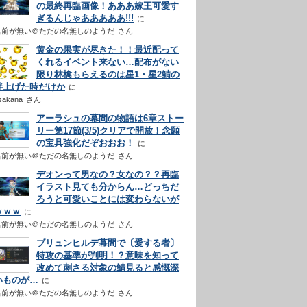
の最終再臨画像！あああ嫁王可愛す
ぎるんじゃあああああ!!!
名前が無い＠ただの名無しのようだ
さん
黄金の果実が尽きた！！最近配って
くれるイベント来ない…配布がない
限り林檎もらえるのは星1・星2鯖の
絆上げた時だけか
sakana
さん
アーラシュの幕間の物語は6章ストー
リー第17節(3/5)クリアで開放！念願
の宝具強化だぞおおお！
名前が無い＠ただの名無しのようだ
さん
デオンって男なの？女なの？？再臨
イラスト見ても分からん…どっちだ
ろうと可愛いことには変わらないが
ｗｗｗ
名前が無い＠ただの名無しのようだ
さん
ブリュンヒルデ幕間で〔愛する者〕
特攻の基準が判明！？意味を知って
改めて刺さる対象の鯖見ると感慨深
いものが…
名前が無い＠ただの名無しのようだ
さん