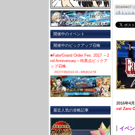
2016/04/27
☆5
ミッショ
開催中のイベント
開催中のピックアップ召喚
■Fate/Grand Order Fes. 2017 ～2
nd Anniversary～特異点ピックア
ップ召喚
2017/7/30(日)13:10～8/9(水)12:59
2016年4月
cel Zero 
最近人気の攻略記事
イベン