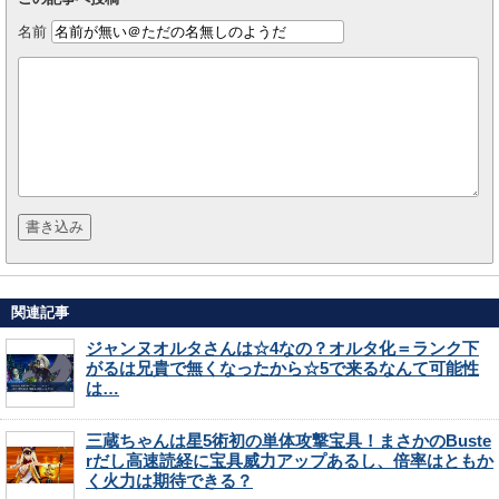
名前
関連記事
ジャンヌオルタさんは☆4なの？オルタ化＝ランク下
がるは兄貴で無くなったから☆5で来るなんて可能性
は…
三蔵ちゃんは星5術初の単体攻撃宝具！まさかのBuste
rだし高速読経に宝具威力アップあるし、倍率はともか
く火力は期待できる？