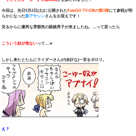
今回は、先日5月2日(土)に公開された
FateGO TV-CMの第3弾
にて参戦が明
らかになった
新アサシン
さんをお迎えです！
見るからに優男な雰囲気の眼鏡男子が来ましたね。…って思ったら
こういう奴が危ない
って…ｗ
しかし来たとたんにライダーさんが(余計な)一言をポロリ。
え？