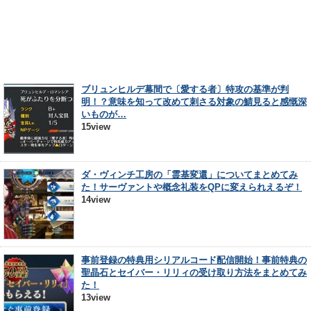
ブリュンヒルデ幕間で〔愛する者〕特攻の基準が判
明！？意味を知って改めて刺さる対象の鯖見ると感慨深
いものが…
15view
ダ・ヴィンチ工房の「霊基変還」についてまとめてみ
た！サーヴァントや概念礼装をQPに変えられえるぞ！
14view
事前登録の特典用シリアルコード配信開始！事前特典の
聖晶石とセイバー・リリィの受け取り方法をまとめてみ
た！
13view