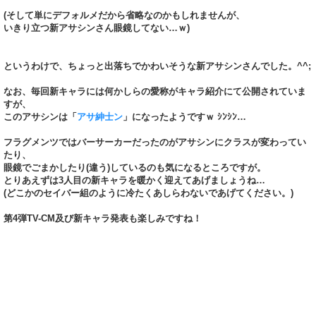
(そして単にデフォルメだから省略なのかもしれませんが、
いきり立つ新アサシンさん眼鏡してない…ｗ)
というわけで、ちょっと出落ちでかわいそうな新アサシンさんでした。^^;
なお、毎回新キャラには何かしらの愛称がキャラ紹介にて公開されていま
すが、
このアサシンは「
アサ紳士ン
」になったようですｗ ｼﾝｼﾝ…
フラグメンツではバーサーカーだったのがアサシンにクラスが変わってい
たり、
眼鏡でごまかしたり(違う)しているのも気になるところですが。
とりあえずは3人目の新キャラを暖かく迎えてあげましょうね…
(どこかのセイバー組のように冷たくあしらわないであげてください。)
第4弾TV-CM及び新キャラ発表も楽しみですね！