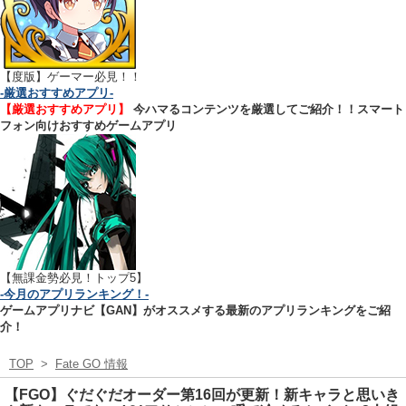
【
度版】ゲーマー必見！！
-厳選おすすめアプリ-
【厳選おすすめアプリ】
今ハマるコンテンツを厳選してご紹介！！スマート
フォン向けおすすめゲームアプリ
【無課金勢必見！トップ5】
-今月のアプリランキング！-
ゲームアプリナビ【GAN】がオススメする最新のアプリランキングをご紹
介！
TOP
>
Fate GO 情報
【FGO】ぐだぐだオーダー第16回が更新！新キャラと思いき