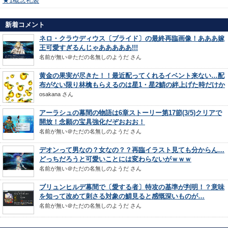
★1概念礼装
新着コメント
ネロ・クラウディウス〔ブライド〕の最終再臨画像！あああ嫁
王可愛すぎるんじゃあああああ!!!
名前が無い＠ただの名無しのようだ
さん
黄金の果実が尽きた！！最近配ってくれるイベント来ない…配
布がない限り林檎もらえるのは星1・星2鯖の絆上げた時だけか
osakana
さん
アーラシュの幕間の物語は6章ストーリー第17節(3/5)クリアで
開放！念願の宝具強化だぞおおお！
名前が無い＠ただの名無しのようだ
さん
デオンって男なの？女なの？？再臨イラスト見ても分からん…
どっちだろうと可愛いことには変わらないがｗｗｗ
名前が無い＠ただの名無しのようだ
さん
ブリュンヒルデ幕間で〔愛する者〕特攻の基準が判明！？意味
を知って改めて刺さる対象の鯖見ると感慨深いものが…
名前が無い＠ただの名無しのようだ
さん