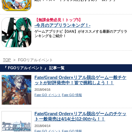
【無課金勢必見！トップ5】
-今月のアプリランキング！-
ゲームアプリナビ【GAN】がオススメする最新のアプリラ
ンキングをご紹介！
TOP
>
FGOリアルイベント
『 FGOリアルイベント 』 記事一覧
Fate/Grand Order×リアル脱出ゲーム一般チケ
ットが好評発売中！皆で挑戦しよう！！
2018/04/16
Fate GO イベント
Fate GO 情報
Fate/Grand Order×リアル脱出ゲームのチケッ
ト一般発売は4/14(土)12:00から！！
2018/04/14
Fate GO イベント
Fate GO 情報