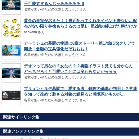
王可愛すぎるんじゃあああああ!!!
名前が無い＠ただの名無しのようだ
さん
黄金の果実が尽きた！！最近配ってくれるイベント来ない…配
布がない限り林檎もらえるのは星1・星2鯖の絆上げた時だけか
osakana
さん
アーラシュの幕間の物語は6章ストーリー第17節(3/5)クリアで
開放！念願の宝具強化だぞおおお！
名前が無い＠ただの名無しのようだ
さん
デオンって男なの？女なの？？再臨イラスト見ても分からん…
どっちだろうと可愛いことには変わらないがｗｗｗ
名前が無い＠ただの名無しのようだ
さん
ブリュンヒルデ幕間で〔愛する者〕特攻の基準が判明！？意味
を知って改めて刺さる対象の鯖見ると感慨深いものが…
名前が無い＠ただの名無しのようだ
さん
関連サイトリンク集
関連アンテナリンク集