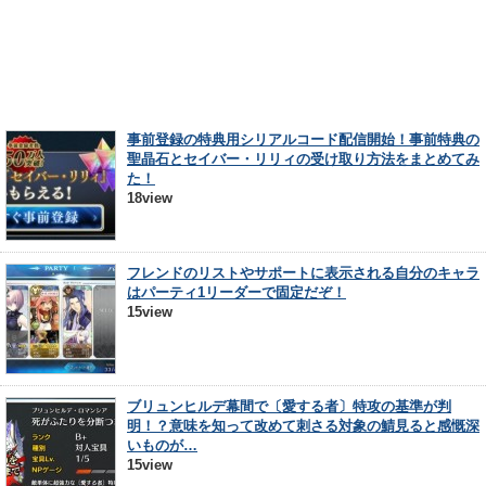
事前登録の特典用シリアルコード配信開始！事前特典の
聖晶石とセイバー・リリィの受け取り方法をまとめてみ
た！
18view
フレンドのリストやサポートに表示される自分のキャラ
はパーティ1リーダーで固定だぞ！
15view
ブリュンヒルデ幕間で〔愛する者〕特攻の基準が判
明！？意味を知って改めて刺さる対象の鯖見ると感慨深
いものが…
15view